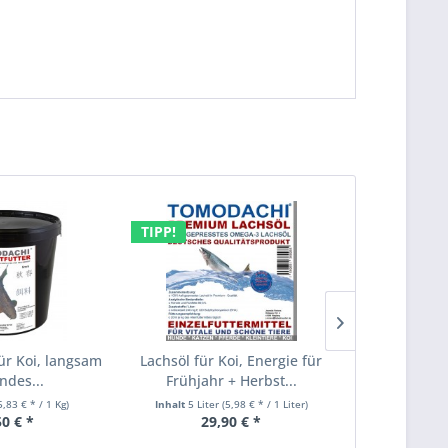
TIPP!
TIPP!
für Koi, langsam
Lachsöl für Koi, Energie für
Koi Wi
ndes...
Frühjahr + Herbst...
Gesundh
Immun
5,83 € * / 1 Kg)
Inhalt
5 Liter
(5,98 € * / 1 Liter)
Inhalt
5 Kg
50 € *
29,90 € *
52