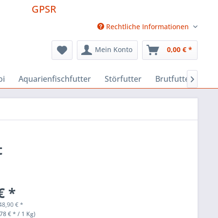
GPSR
Rechtliche Informationen
Mein Konto
0,00 € *
oi
Aquarienfischfutter
Störfutter
Brutfutter
Fut

t
€ *
48,90
€
*
78 € * / 1 Kg)