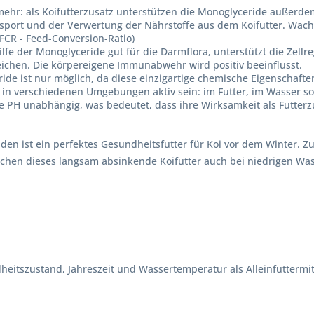
mehr: als Koifutterzusatz unterstützen die Monoglyceride außerde
sport und der Verwertung der Nährstoffe aus dem Koifutter. Wachs
 FCR - Feed-Conversion-Ratio)
lfe der Monoglyceride gut für die Darmflora, unterstützt die Zell
eichen. Die körpereigene Immunabwehr wird positiv beeinflusst.
e ist nur möglich, da diese einzigartige chemische Eigenschafte
 in verschiedenen Umgebungen aktiv sein: im Futter, im Wasser s
e PH unabhängig, was bedeutet, dass ihre Wirksamkeit als Futte
en ist ein perfektes Gesundheitsfutter für Koi vor dem Winter. 
machen dieses langsam absinkende Koifutter auch bei niedrigen W
heitszustand, Jahreszeit und Wassertemperatur als Alleinfuttermit