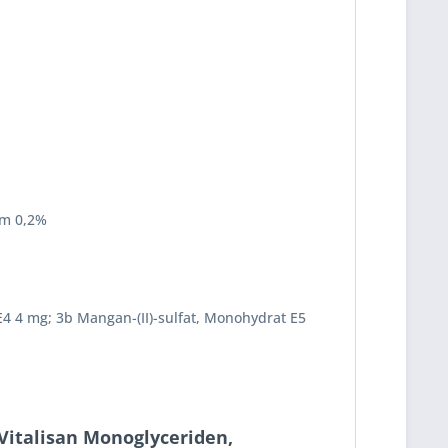
um 0,2%
 E4 4 mg; 3b Mangan-(II)-sulfat, Monohydrat E5
 Vitalisan Monoglyceriden,