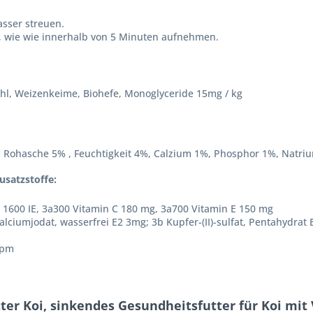
asser streuen.
an, wie wie innerhalb von 5 Minuten aufnehmen.
mehl, Weizenkeime, Biohefe, Monoglyceride 15mg / kg
 , Rohasche 5% , Feuchtigkeit 4%, Calzium 1%, Phosphor 1%, Natri
usatzstoffe:
 1600 IE, 3a300 Vitamin C 180 mg, 3a700 Vitamin E 150 mg
alciumjodat, wasserfrei E2 3mg; 3b Kupfer-(II)-sulfat, Pentahydrat
ppm
ter Koi, sinkendes Gesundheitsfutter für Koi mit