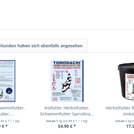
Kunden haben sich ebenfalls angesehen
hwimmfutter,
Koifutter Herbstfutter,
Herbstfutter 
tter,...
Schwimmfutter Spirulina...
sinke
,45 € * / 1 Kg)
Inhalt
5 Kg
(10,98 € * / 1 Kg)
Inhalt
3 Kg
(
 € *
54,90 € *
17,