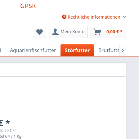
GPSR
Rechtliche Informationen
Mein Konto
0,00 € *
i
Aquarienfischfutter
Störfutter
Brutfutter
Fut

€ *
16,90
€
*
63 € * / 1 Kg)