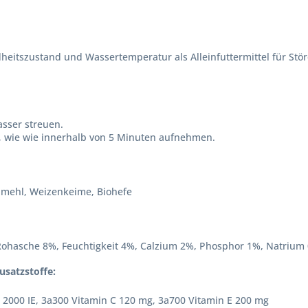
heitszustand und Wassertemperatur als Alleinfuttermittel für St
asser streuen.
an, wie wie innerhalb von 5 Minuten aufnehmen.
illmehl, Weizenkeime, Biohefe
Rohasche 8%, Feuchtigkeit 4%, Calzium 2%, Phosphor 1%, Natrium
usatzstoffe:
 2000 IE, 3a300 Vitamin C 120 mg, 3a700 Vitamin E 200 mg