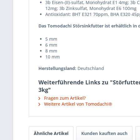
3b Eisen-(II)-sulfat, Monohydrat E1 4mg; 3b C
12mg; 3b Zinksulfat, Monohydrat E6 100mg
Antioxidant: BHT E321 70ppm, BHA E320 45
Das Tomodachi Störsinkfutter ist erhältlich in 
5 mm
6 mm
8 mm
10 mm
Herstellungsland:
Deutschland
Weiterführende Links zu "Störfutter
3kg"
Fragen zum Artikel?
Weitere Artikel von Tomodachi®
Ähnliche Artikel
Kunden kauften auch