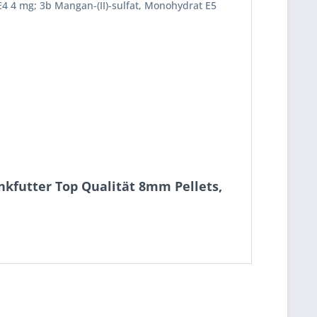
 E4 4 mg; 3b Mangan-(II)-sulfat, Monohydrat E5
inkfutter Top Qualität 8mm Pellets,