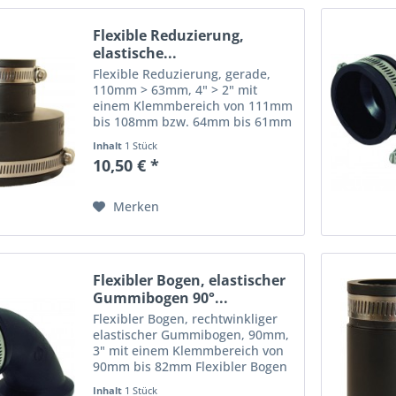
Flexible Reduzierung,
elastische...
Flexible Reduzierung, gerade,
110mm > 63mm, 4" > 2" mit
einem Klemmbereich von 111mm
bis 108mm bzw. 64mm bis 61mm
für die Verbindung von 2 Rohren
Inhalt
1 Stück
unterschiedlicher
10,50 € *
Rohrquerschnitte Flexible
Reduzierungen - dauerelastische,
gerade...
Merken
Flexibler Bogen, elastischer
Gummibogen 90°...
Flexibler Bogen, rechtwinkliger
elastischer Gummibogen, 90mm,
3" mit einem Klemmbereich von
90mm bis 82mm Flexibler Bogen
- dauerelastische, rechtwinklige
Inhalt
1 Stück