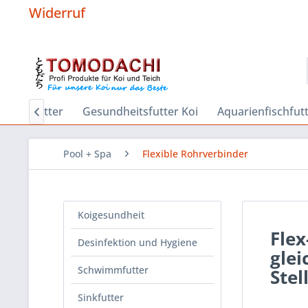
Widerruf
Sinkfutter
Gesundheitsfutter Koi
Aquarienfischfut

Pool + Spa
Flexible Rohrverbinder
Koigesundheit
Flex
Desinfektion und Hygiene
glei
Schwimmfutter
Stel
Sinkfutter