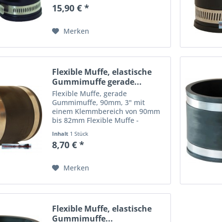
flexible Rohrverbindung,
15,90 € *
gefertigt aus einem PVC
Elastomer, die durch Schellen
aus...
Merken
Flexible Muffe, elastische
Gummimuffe gerade...
Flexible Muffe, gerade
Gummimuffe, 90mm, 3" mit
einem Klemmbereich von 90mm
bis 82mm Flexible Muffe -
dauerelastische, gerade flexible
Inhalt
1 Stück
Rohrverbindungen, gefertigt aus
8,70 € *
einem PVC Elastomer, die durch
Schellen aus Edelstahl in ihrer...
Merken
Flexible Muffe, elastische
Gummimuffe...