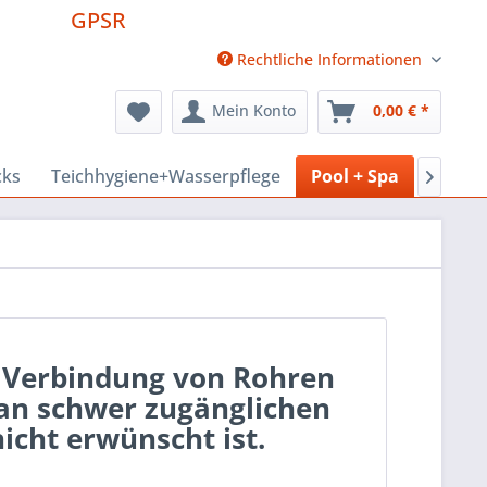
GPSR
Rechtliche Informationen
Mein Konto
0,00 € *
cks
Teichhygiene+Wasserpflege
Pool + Spa
Hausti

ie Verbindung von Rohren
 an schwer zugänglichen
icht erwünscht ist.