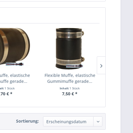
uffe, elastische
Flexible Muffe, elastische
Flexible 
ffe gerade...
Gummimuffe gerade...
elast
alt
1 Stück
Inhalt
1 Stück
Inha
,70 € *
7,50 € *
10,
Sortierung: