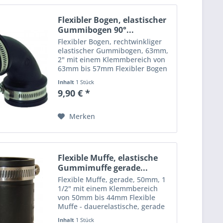
Flexibler Bogen, elastischer
Gummibogen 90°...
Flexibler Bogen, rechtwinkliger
elastischer Gummibogen, 63mm,
2" mit einem Klemmbereich von
63mm bis 57mm Flexibler Bogen
- dauerelastische, rechtwinklige
Inhalt
1 Stück
flexible Rohrverbindung,
9,90 € *
gefertigt aus einem PVC
Elastomer, die durch Schellen
aus...
Merken
Flexible Muffe, elastische
Gummimuffe gerade...
Flexible Muffe, gerade, 50mm, 1
1/2" mit einem Klemmbereich
von 50mm bis 44mm Flexible
Muffe - dauerelastische, gerade
flexible Rohrverbindungen,
Inhalt
1 Stück