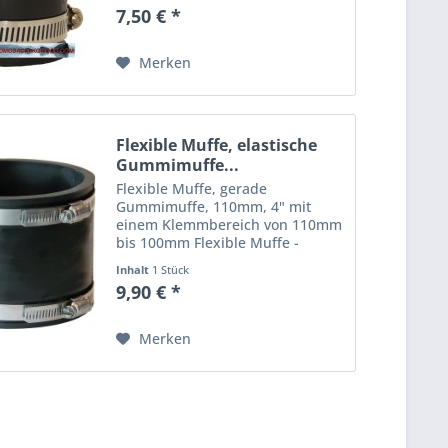
gefertigt aus einem PVC
7,50 € *
Elastomer, die durch Schellen
aus Edelstahl in ihrer Position...
Merken
Flexible Muffe, elastische
Gummimuffe...
Flexible Muffe, gerade
Gummimuffe, 110mm, 4" mit
einem Klemmbereich von 110mm
bis 100mm Flexible Muffe -
dauerelastische, gerade flexible
Inhalt
1 Stück
Rohrverbindungen, gefertigt aus
9,90 € *
einem PVC Elastomer, die durch
Schellen aus Edelstahl in ihrer...
Merken