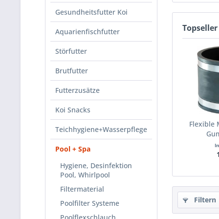
Gesundheitsfutter Koi
Topseller
Aquarienfischfutter
Störfutter
Brutfutter
Futterzusätze
Koi Snacks
Flexible 
Teichhygiene+Wasserpflege
Gum
I
Pool + Spa
Hygiene, Desinfektion
Pool, Whirlpool
Filtermaterial
Filtern
Poolfilter Systeme
Poolflexschlauch,