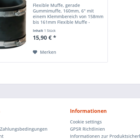
Flexible Muffe, gerade
Gummimuffe, 160mm, 6" mit
einem Klemmbereich von 158mm
bis 161mm Flexible Muffe -
dauerelastische, gerade flexible
Inhalt
1 Stück
Rohrverbindungen, gefertigt aus
15,90 € *
einem PVC Elastomer, die durch
Schellen aus Edelstahl in ihrer...
Merken
s
Informationen
Cookie settings
 Zahlungsbedingungen
GPSR Richtlinien
ht
Informationen zur Produktsicher