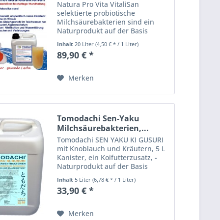
Natura Pro Vita VitaliSan
selektierte probiotische
Milchsäurebakterien sind ein
Naturprodukt auf der Basis
enzymatisch gesteuerter
Inhalt
20 Liter
(4,50 € * / 1 Liter)
heterofermentativer
89,90 € *
Bakterienkulturen. VitaliSan -
selektierte Milchsäurebakterien
(lactobacillus casei)...
Merken
Tomodachi Sen-Yaku
Milchsäurebakterien,...
Tomodachi SEN YAKU KI GUSURI
mit Knoblauch und Kräutern, 5 L
Kanister, ein Koifutterzusatz, -
Naturprodukt auf der Basis
enzymatisch gesteuerter
Inhalt
5 Liter
(6,78 € * / 1 Liter)
heterofermentativer
33,90 € *
Bakterienkulturen,
Milchsäurebakterien mit
Knoblauch und...
Merken