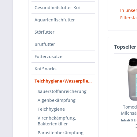
Gesundheitsfutter Koi
In unse
Filterst
Aquarienfischfutter
Störfutter
Brutfutter
Topseller
Futterzusätze
Koi Snacks
Teichhygiene+Wasserpflege
Sauerstoffanreicherung
Algenbekämpfung
Tomod
Teichhygiene
Milchsä
Virenbekämpfung,
Inhalt
5 L
Bakterienkiller
Parasitenbekämpfung