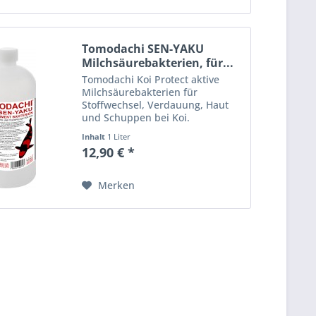
Tomodachi SEN-YAKU
Milchsäurebakterien, für...
Tomodachi Koi Protect aktive
Milchsäurebakterien für
Stoffwechsel, Verdauung, Haut
und Schuppen bei Koi.
Tomodachi aktive
Inhalt
1 Liter
Milchsäurebakterien,
12,90 € *
Einzelfuttermittel zum
Fermentieren des Koifutters.
Tomodachi Koi Protect
Merken
Milchsäurebakterien...