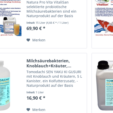
Natura Pro Vita VitaliSan
selektierte probiotische
Milchsäurebakterien sind ein
Naturprodukt auf der Basis
enzymatisch gesteuerter
Inhalt
15 Liter
(4,66 € * / 1 Liter)
heterofermentativer
69,90 € *
Bakterienkulturen. VitaliSan -
selektierte Milchsäurebakterien
(lactobacillus casei)...
Merken
Milchsäurebakterien,
Knoblauch+Kräuter,...
Tomodachi SEN YAKU KI GUSURI
mit Knoblauch und Kräutern, 5 L
Kanister, ein Koifutterzusatz, -
Naturprodukt auf der Basis
enzymatisch gesteuerter
Inhalt
1 Liter
heterofermentativer
16,90 € *
Bakterienkulturen,
Milchsäurebakterien mit
Knoblauch und...
Merken