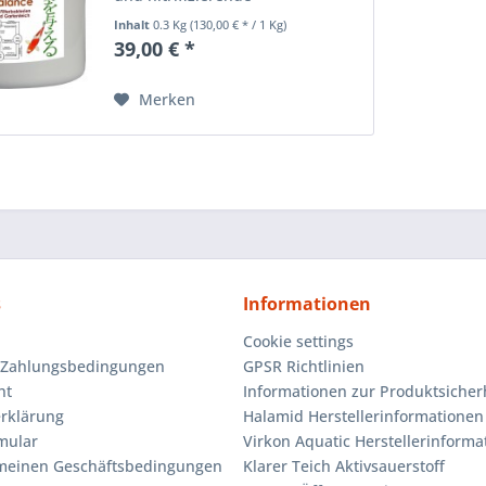
Filterstarterbakterien für
Inhalt
0.3 Kg
(130,00 € * / 1 Kg)
optimale Wasserbedingungen
39,00 € *
und eine stabile Biologie in
unserem Koiteich Auch das beste
Teichmanagement braucht...
Merken
s
Informationen
Cookie settings
 Zahlungsbedingungen
GPSR Richtlinien
ht
Informationen zur Produktsicher
rklärung
Halamid Herstellerinformationen
mular
Virkon Aquatic Herstellerinforma
emeinen Geschäftsbedingungen
Klarer Teich Aktivsauerstoff