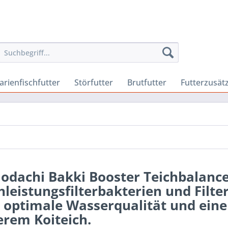
arienfischfutter
Störfutter
Brutfutter
Futterzusät
odachi Bakki Booster Teichbalanc
leistungsfilterbakterien und Filte
 optimale Wasserqualität und eine 
erem Koiteich.