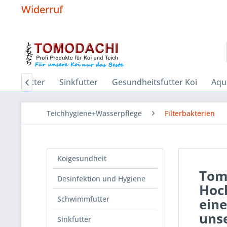
Widerruf
wimmfutter
Sinkfutter
Gesundheitsfutter Koi
Aqu

Teichhygiene+Wasserpflege
Filterbakterien
Koigesundheit
Tom
Desinfektion und Hygiene
Hoch
Schwimmfutter
eine
uns
Sinkfutter