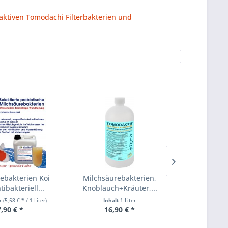
haktiven Tomodachi Filterbakterien und
ebakterien Koi
Milchsäurebakterien,
Filterstar
tibakteriell...
Knoblauch+Kräuter,...
nitrifi
er
(5,58 € * / 1 Liter)
Inhalt
1 Liter
Inhalt
0.3 Kg
,90 € *
16,90 € *
39,