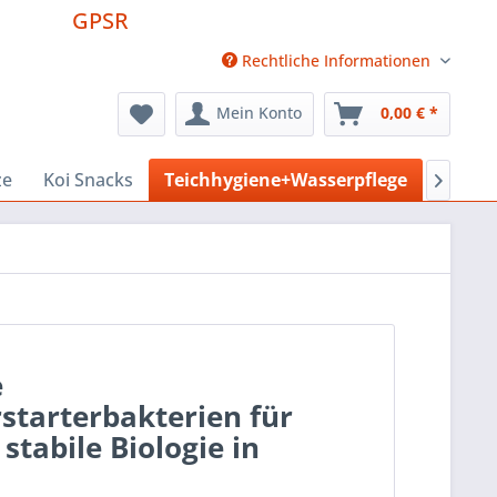
GPSR
Rechtliche Informationen
Mein Konto
0,00 € *
ze
Koi Snacks
Teichhygiene+Wasserpflege
Pool +

e
rstarterbakterien für
stabile Biologie in