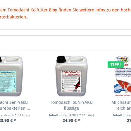
rem Tomodachi Koifutter Blog finden Sie weitere Infos zu den hoc
arterbakterien...
TIPP!
achi Sen-Yaku
Tomodachi SEN-YAKU
Milchsäur
urebakterien,...
flüssige
Teich an
Bakterienkulturen...
iter
(6,78 € * / 1 Liter)
Inhalt
5 Liter
(4,98 € * / 1 Liter)
Inhalt
5 Lit
33,90 € *
24,90 € *
27