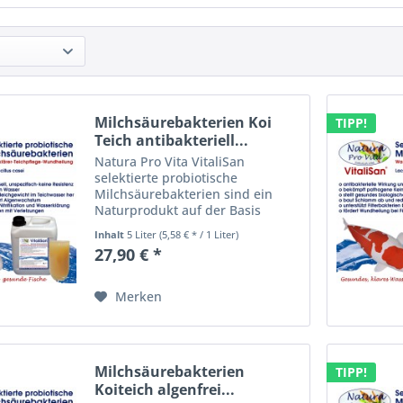
Milchsäurebakterien Koi
TIPP!
Teich antibakteriell...
Natura Pro Vita VitaliSan
selektierte probiotische
Milchsäurebakterien sind ein
Naturprodukt auf der Basis
enzymatisch gesteuerter
Inhalt
5 Liter
(5,58 € * / 1 Liter)
heterofermentativer
27,90 € *
Bakterienkulturen. VitaliSan -
selektierte Milchsäurebakterien
(lactobacillus casei)...
Merken
Milchsäurebakterien
TIPP!
Koiteich algenfrei...