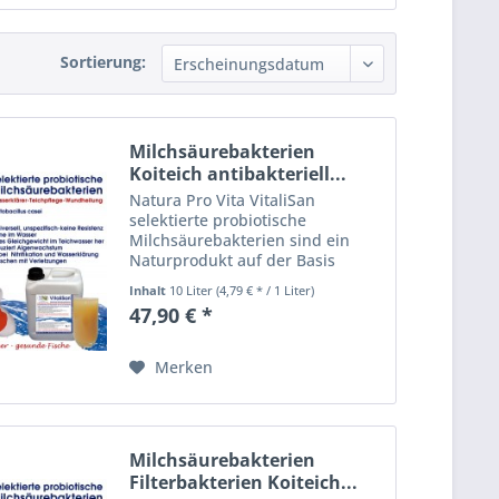
Sortierung:
Milchsäurebakterien
Koiteich antibakteriell...
Natura Pro Vita VitaliSan
selektierte probiotische
Milchsäurebakterien sind ein
Naturprodukt auf der Basis
enzymatisch gesteuerter
Inhalt
10 Liter
(4,79 € * / 1 Liter)
heterofermentativer
47,90 € *
Bakterienkulturen. VitaliSan -
selektierte Milchsäurebakterien
(lactobacillus casei)...
Merken
Milchsäurebakterien
Filterbakterien Koiteich...