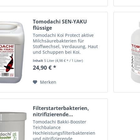
Tomodachi SEN-YAKU
flüssige
Bakterienkulturen...
Tomodachi Koi Protect aktive
Milchsäurebakterien für
Stoffwechsel, Verdauung, Haut
und Schuppen bei Koi.
Tomodachi aktive
Inhalt
5 Liter
(4,98 € * / 1 Liter)
Milchsäurebakterien,
24,90 € *
Einzelfuttermittel zum
Fermentieren des Koifutters.
Tomodachi Koi Protect
Merken
Milchsäurebakterien...
Filterstarterbakterien,
nitrifizierende...
Tomodachi Bakki-Booster
Teichbalance
Hochleistungsfilterbaktereien
und nitrifizierende