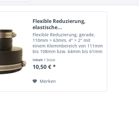
Flexible Reduzierung,
elastische...
Flexible Reduzierung, gerade,
110mm > 63mm, 4" > 2" mit
einem Klemmbereich von 111mm
bis 108mm bzw. 64mm bis 61mm
für die Verbindung von 2 Rohren
Inhalt
1 Stück
unterschiedlicher
10,50 € *
Rohrquerschnitte Flexible
Reduzierungen - dauerelastische,
gerade...
Merken