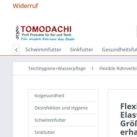
Widerruf
Hygiene
Schwimmfutter
Sinkfutter
Gesundheitsfut

Teichhygiene+Wasserpflege
Flexible Rohrverb
Koigesundheit
Fle
Desinfektion und Hygiene
Elas
Schwimmfutter
Größ
erha
Sinkfutter