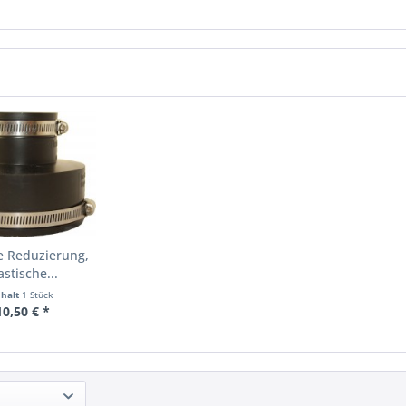
le Reduzierung,
astische...
nhalt
1 Stück
10,50 € *