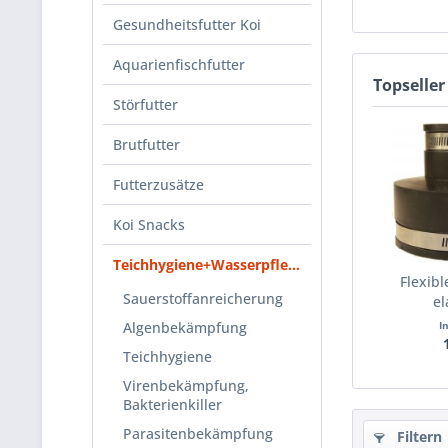
Gesundheitsfutter Koi
Aquarienfischfutter
Topseller
Störfutter
Brutfutter
Futterzusätze
Koi Snacks
Teichhygiene+Wasserpflege
Flexib
Sauerstoffanreicherung
el
Algenbekämpfung
I
Teichhygiene
Virenbekämpfung,
Bakterienkiller
Parasitenbekämpfung
Filtern