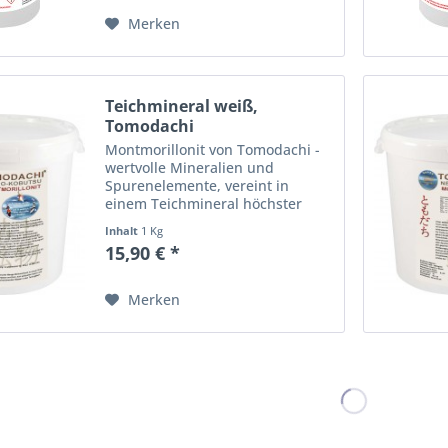
beseitigt....
Merken
Teichmineral weiß,
Tomodachi
Montmorillonit,...
Montmorillonit von Tomodachi -
wertvolle Mineralien und
Spurenelemente, vereint in
einem Teichmineral höchster
Reinheit für bildschöne,
Inhalt
1 Kg
farbenprächtige, vitale Koi und
15,90 € *
kristallklares, lebendiges
Teichwasser Tomodachi Nendo
Kobutsu...
Merken