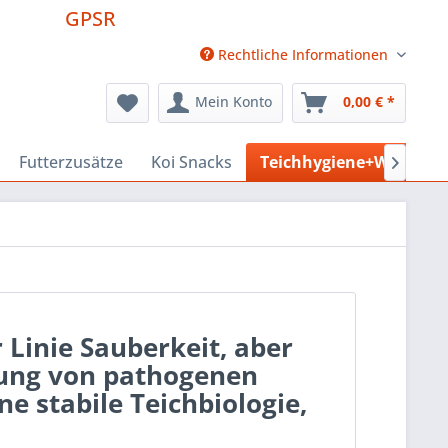
GPSR
Rechtliche Informationen
Mein Konto
0,00 € *
Futterzusätze
Koi Snacks
Teichhygiene+Wasserpf

 Linie Sauberkeit, aber
erung von pathogenen
e stabile Teichbiologie,