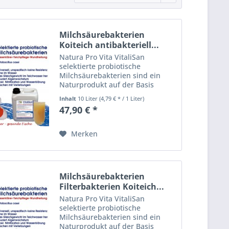
Milchsäurebakterien
Koiteich antibakteriell...
Natura Pro Vita VitaliSan
selektierte probiotische
Milchsäurebakterien sind ein
Naturprodukt auf der Basis
enzymatisch gesteuerter
Inhalt
10 Liter
(4,79 € * / 1 Liter)
heterofermentativer
47,90 € *
Bakterienkulturen. VitaliSan -
selektierte Milchsäurebakterien
(lactobacillus casei)...
Merken
Milchsäurebakterien
Filterbakterien Koiteich...
Natura Pro Vita VitaliSan
selektierte probiotische
Milchsäurebakterien sind ein
Naturprodukt auf der Basis