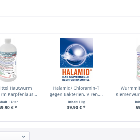
ttel Hautwurm
Halamid/ Chloramin-T
Wurmmit
m Karpfenlaus...
gegen Bakterien, Viren,...
Kiemenwurm
nhalt
1 Liter
Inhalt
1 Kg
In
59,90 € *
39,90 € *
59