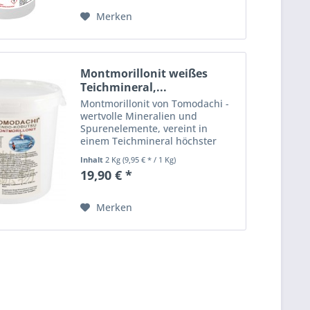
Merken
Montmorillonit weißes
Teichmineral,...
Montmorillonit von Tomodachi -
wertvolle Mineralien und
Spurenelemente, vereint in
einem Teichmineral höchster
Reinheit für bildschöne,
Inhalt
2 Kg
(9,95 € * / 1 Kg)
farbenprächtige, vitale Koi und
19,90 € *
kristallklares, lebendiges
Teichwasser Tomodachi Nendo
Kobutsu...
Merken