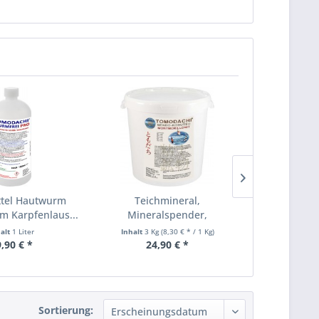
tel Hautwurm
Teichmineral,
Filte
 Karpfenlaus...
Mineralspender,
Nylonfil
Montmorillonit,...
Algenk
halt
1 Liter
Inhalt
3 Kg
(8,30 € * / 1 Kg)
Inha
,90 € *
24,90 € *
15,
Sortierung: