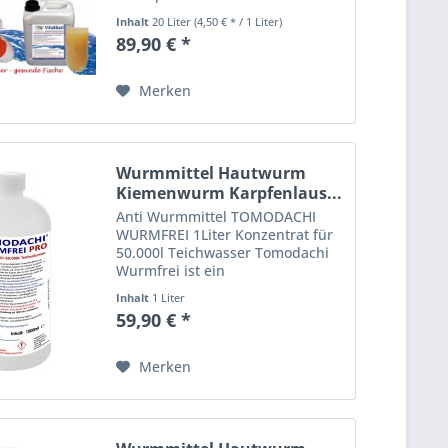
enzymatisch gesteuerter
Inhalt
20 Liter
(4,50 € * / 1 Liter)
heterofermentativer
89,90 € *
Bakterienkulturen. VitaliSan -
selektierte Milchsäurebakterien
(lactobacillus casei)...
Merken
Wurmmittel Hautwurm
Kiemenwurm Karpfenlaus...
Anti Wurmmittel TOMODACHI
WURMFREI 1Liter Konzentrat für
50.000l Teichwasser Tomodachi
Wurmfrei ist ein
Teichbehandlungsmittel, das als
Inhalt
1 Liter
Entwicklungshemmer fungiert
59,90 € *
und Wurmlarven und Wurmeier
im Teichwasser zuverlässig
beseitigt....
Merken