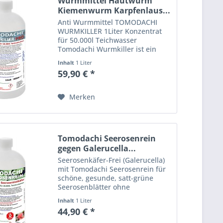
Wurmmittel Hautwurm
Kiemenwurm Karpfenlaus...
Anti Wurmmittel TOMODACHI
WURMKILLER 1Liter Konzentrat
für 50.000l Teichwasser
Tomodachi Wurmkiller ist ein
Teichbehandlungsmittel, das als
Inhalt
1 Liter
Entwicklungshemmer fungiert
59,90 € *
und Wurmlarven und Wurmeier
im Teichwasser zuverlässig
beseitigt....
Merken
Tomodachi Seerosenrein
gegen Galerucella...
Seerosenkäfer-Frei (Galerucella)
mit Tomodachi Seerosenrein für
schöne, gesunde, satt-grüne
Seerosenblätter ohne
Seerosenkäfer-Fraß. Geben Sie
Inhalt
1 Liter
dem Seerosenkäfer keine
44,90 € *
Chance! Keine Seerosenblattkäfer
Schäden mehr mit Tomodachi...