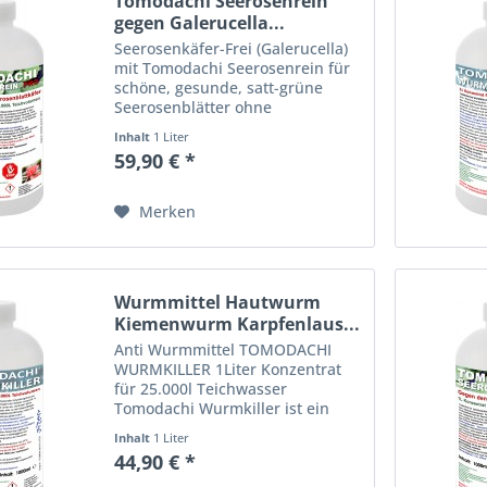
Tomodachi Seerosenrein
gegen Galerucella...
Seerosenkäfer-Frei (Galerucella)
mit Tomodachi Seerosenrein für
schöne, gesunde, satt-grüne
Seerosenblätter ohne
Seerosenkäfer-Fraß. Geben Sie
Inhalt
1 Liter
dem Seerosenkäfer keine
59,90 € *
Chance! Keine Seerosenblattkäfer
Schäden mehr mit Tomodachi...
Merken
Wurmmittel Hautwurm
Kiemenwurm Karpfenlaus...
Anti Wurmmittel TOMODACHI
WURMKILLER 1Liter Konzentrat
für 25.000l Teichwasser
Tomodachi Wurmkiller ist ein
Teichbehandlungsmittel, das als
Inhalt
1 Liter
Entwicklungshemmer fungiert
44,90 € *
und Wurmlarven und Wurmeier
im Teichwasser zuverlässig