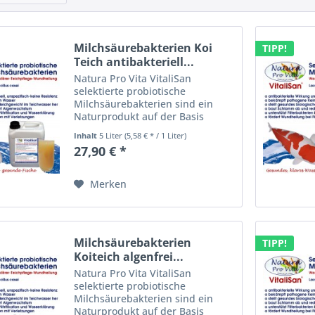
Milchsäurebakterien Koi
TIPP!
Teich antibakteriell...
Natura Pro Vita VitaliSan
selektierte probiotische
Milchsäurebakterien sind ein
Naturprodukt auf der Basis
enzymatisch gesteuerter
Inhalt
5 Liter
(5,58 € * / 1 Liter)
heterofermentativer
27,90 € *
Bakterienkulturen. VitaliSan -
selektierte Milchsäurebakterien
(lactobacillus casei)...
Merken
Milchsäurebakterien
TIPP!
Koiteich algenfrei...
Natura Pro Vita VitaliSan
selektierte probiotische
Milchsäurebakterien sind ein
Naturprodukt auf der Basis