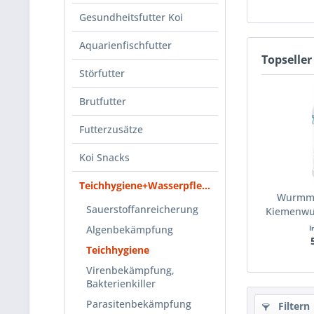
Gesundheitsfutter Koi
Aquarienfischfutter
Topseller
Störfutter
Brutfutter
Futterzusätze
Koi Snacks
Teichhygiene+Wasserpflege
Wurmmi
Sauerstoffanreicherung
Kiemenwur
Algenbekämpfung
I
Teichhygiene
Virenbekämpfung,
Bakterienkiller
Parasitenbekämpfung
Filtern