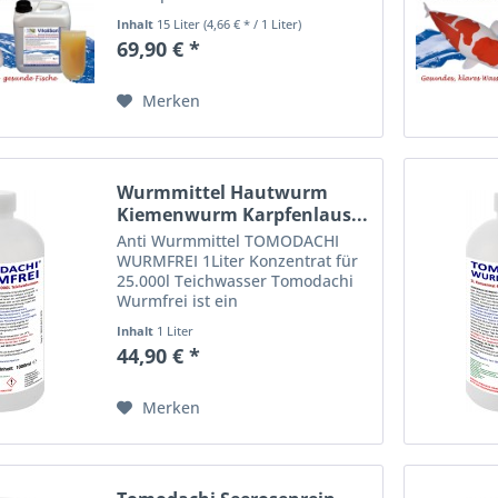
enzymatisch gesteuerter
Inhalt
15 Liter
(4,66 € * / 1 Liter)
heterofermentativer
69,90 € *
Bakterienkulturen. VitaliSan -
selektierte Milchsäurebakterien
(lactobacillus casei)...
Merken
Wurmmittel Hautwurm
Kiemenwurm Karpfenlaus...
Anti Wurmmittel TOMODACHI
WURMFREI 1Liter Konzentrat für
25.000l Teichwasser Tomodachi
Wurmfrei ist ein
Teichbehandlungsmittel, das als
Inhalt
1 Liter
Entwicklungshemmer fungiert
44,90 € *
und Wurmlarven und Wurmeier
im Teichwasser zuverlässig
beseitigt....
Merken