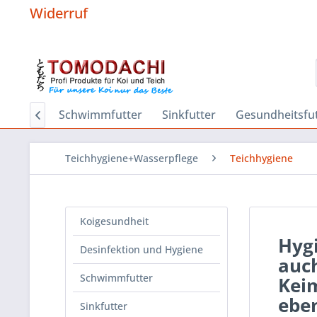
Widerruf
Hygiene
Schwimmfutter
Sinkfutter
Gesundheitsfut

Teichhygiene+Wasserpflege
Teichhygiene
Koigesundheit
Hygi
Desinfektion und Hygiene
auch
Schwimmfutter
Keim
ebe
Sinkfutter