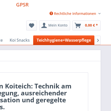
GPSR
Rechtliche Informationen
Mein Konto
0,00 € *
ze
Koi Snacks
Teichhygiene+Wasserpflege
Pool +

 Koiteich: Technik am
egung, ausreichender
isation und geregelte
s.