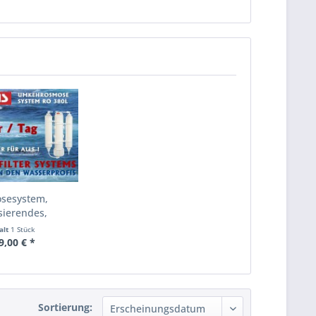
sesystem,
isierendes,
alarmes...
alt
1 Stück
9,00 € *
Sortierung: