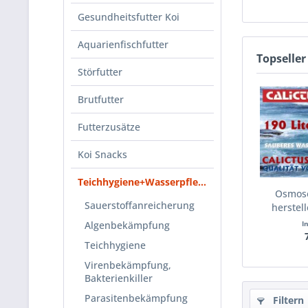
Gesundheitsfutter Koi
Aquarienfischfutter
Topseller
Störfutter
Brutfutter
Futterzusätze
Koi Snacks
Teichhygiene+Wasserpflege
Osmose
Sauerstoffanreicherung
herstel
Algenbekämpfung
I
Teichhygiene
Virenbekämpfung,
Bakterienkiller
Parasitenbekämpfung
Filtern