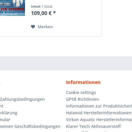
Tag. Die Calictus Osmoseanlage
Inhalt
1 Stück
ist dreistufig. Sie sorgt für reines,
109,00 € *
mineralarmes Wasser.
Osmosewasser kinderleicht
selbst...
Merken
s
Informationen
Cookie settings
 Zahlungsbedingungen
GPSR Richtlinien
ht
Informationen zur Produktsicher
rklärung
Halamid Herstellerinformationen
mular
Virkon Aquatic Herstellerinforma
emeinen Geschäftsbedingungen
Klarer Teich Aktivsauerstoff