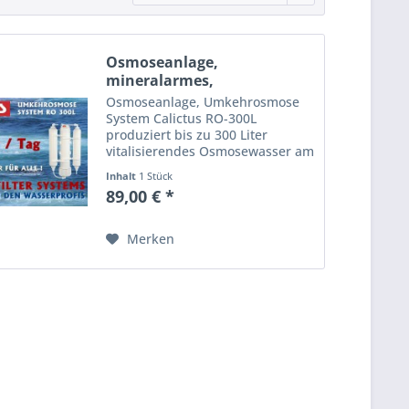
Osmoseanlage,
mineralarmes,
vitalisierendes...
Osmoseanlage, Umkehrosmose
System Calictus RO-300L
produziert bis zu 300 Liter
vitalisierendes Osmosewasser am
Tag. Die Calictus Osmoseanlage
Inhalt
1 Stück
ist dreistufig. Sie sorgt für reines,
89,00 € *
mineralarmes Wasser.
Osmosewasser kinderleicht
selbst...
Merken