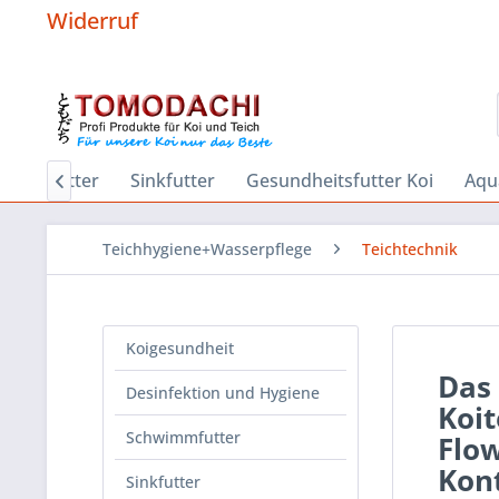
Widerruf
wimmfutter
Sinkfutter
Gesundheitsfutter Koi
Aqu

Teichhygiene+Wasserpflege
Teichtechnik
Koigesundheit
Das
Desinfektion und Hygiene
Koit
Schwimmfutter
Flow
Kont
Sinkfutter