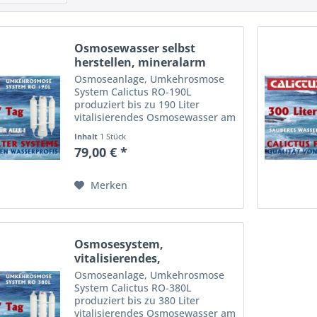
Osmosewasser selbst
herstellen, mineralarm
und...
Osmoseanlage, Umkehrosmose
System Calictus RO-190L
produziert bis zu 190 Liter
vitalisierendes Osmosewasser am
Tag. Die Calictus Osmoseanlage
Inhalt
1 Stück
ist dreistufig. Sie sorgt für reines,
79,00 € *
mineralarmes Wasser.
Osmosewasser kinderleicht
selbst...
Merken
Osmosesystem,
vitalisierendes,
mineralarmes...
Osmoseanlage, Umkehrosmose
System Calictus RO-380L
produziert bis zu 380 Liter
vitalisierendes Osmosewasser am