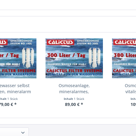
wasser selbst
Osmoseanlage,
Osmo
len, mineralarm
mineralarmes,
vital
und...
vitalisierendes...
miner
nhalt
1 Stück
Inhalt
1 Stück
Inh
79,00 € *
89,00 € *
10