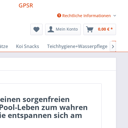
GPSR
Rechtliche Informationen
Mein Konto
0,00 € *
ätze
Koi Snacks
Teichhygiene+Wasserpflege
Pool 

 einen sorgenfreien
 Pool-Leben zum wahren
 Sie entspannen sich am