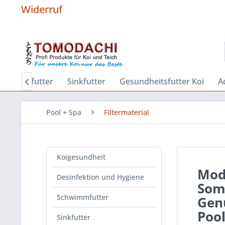
Widerruf
chwimmfutter
Sinkfutter
Gesundheitsfutter Koi
A

Pool + Spa
Filtermaterial
Koigesundheit
Mode
Desinfektion und Hygiene
Som
Schwimmfutter
Genu
Poo
Sinkfutter