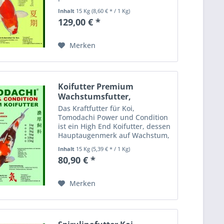
Schwimmfutter für Koi mit
Inhalt
15 Kg
(8,60 € * / 1 Kg)
Astaxanthin, Spirulina und
129,00 € *
erlesenen arktischen Rohstoffen
Das hoch energiereiche Koifutter
für den...
Merken
Koifutter Premium
Wachstumsfutter,
Kraftfutter...
Das Kraftfutter für Koi,
Tomodachi Power und Condition
ist ein High End Koifutter, dessen
Hauptaugenmerk auf Wachstum,
Kraft und Körperform unserer Koi
Inhalt
15 Kg
(5,39 € * / 1 Kg)
liegt, mit 47% Protein und 7%
80,90 € *
Fett, angereichert mit
hochwertigen Vitaminen und...
Merken