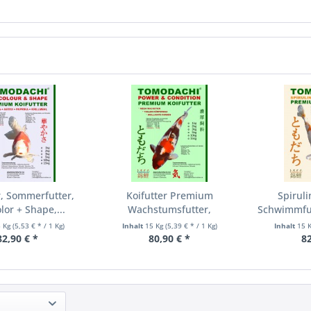
r, Sommerfutter,
Koifutter Premium
Spiruli
lor + Shape,...
Wachstumsfutter,
Schwimmfutt
Kraftfutter...
5 Kg
(5,53 € * / 1 Kg)
Inhalt
15 Kg
(5,39 € * / 1 Kg)
Inhalt
15 
82,90 € *
80,90 € *
82