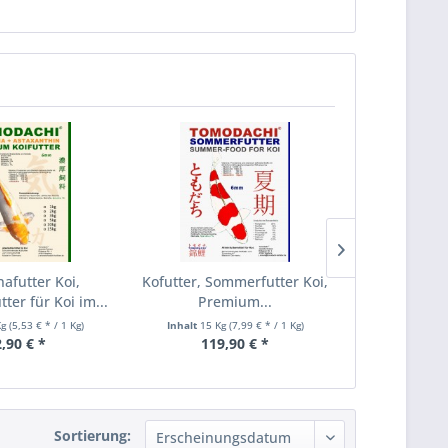
TIPP!
nafutter Koi,
Kofutter, Sommerfutter Koi,
Koi
er für Koi im...
Premium...
Immunschutz
im So
Kg
(5,53 € * / 1 Kg)
Inhalt
15 Kg
(7,99 € * / 1 Kg)
Inhalt
15 K
,90 € *
119,90 € *
144,
Sortierung: