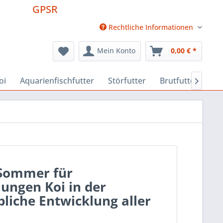
GPSR
Rechtliche Informationen
Mein Konto
0,00 € *
oi
Aquarienfischfutter
Störfutter
Brutfutter
Fu

 Sommer für
ungen Koi in der
liche Entwicklung aller