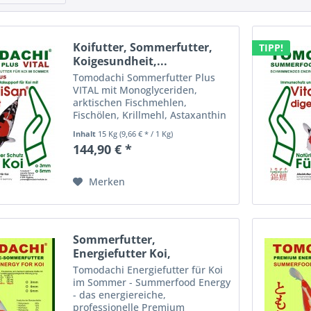
Koifutter, Sommerfutter,
TIPP!
Koigesundheit,...
Tomodachi Sommerfutter Plus
VITAL mit Monoglyceriden,
arktischen Fischmehlen,
Fischölen, Krillmehl, Astaxanthin
und Spirulina bietet optimalen
Inhalt
15 Kg
(9,66 € * / 1 Kg)
Immunsupport für Koi in der
144,90 € *
warmen Jahreszeit, sorgt für
überdurchschnittliches
Wachstum und...
Merken
Sommerfutter,
Energiefutter Koi,
Spirulina...
Tomodachi Energiefutter für Koi
im Sommer - Summerfood Energy
- das energiereiche,
professionelle Premium