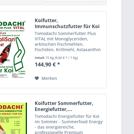
Koifutter,
Immunschutzfutter für Koi
im Sommer...
Tomodachi Sommerfutter Plus
VITAL mit Monoglyceriden,
arktischen Fischmehlen,
Fischölen, Krillmehl, Astaxanthin
und Spirulina bietet optimalen
Inhalt
15 Kg
(9,66 € * / 1 Kg)
Immunsupport für Koi in der
144,90 € *
warmen Jahreszeit, sorgt für
überdurchschnittliches
Wachstum und...
Merken
Koifutter Sommerfutter,
Energiefutter,...
Tomodachi Energiefutter für Koi
im Sommer - Summerfood Energy
- das energiereiche,
professionelle Premium