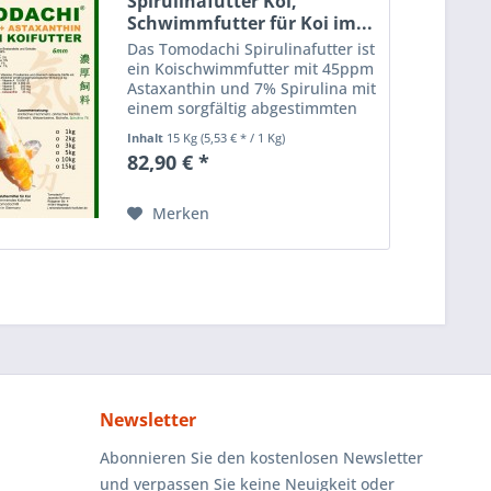
Spirulinafutter Koi,
Schwimmfutter für Koi im...
Das Tomodachi Spirulinafutter ist
ein Koischwimmfutter mit 45ppm
Astaxanthin und 7% Spirulina mit
einem sorgfältig abgestimmten
Anteil an Protein und Fett sowie
Inhalt
15 Kg
(5,53 € * / 1 Kg)
hohen Zugaben an Vitaminen
82,90 € *
und Spurenelementen. Das
Spirulinafutter von...
Merken
Newsletter
Abonnieren Sie den kostenlosen Newsletter
und verpassen Sie keine Neuigkeit oder