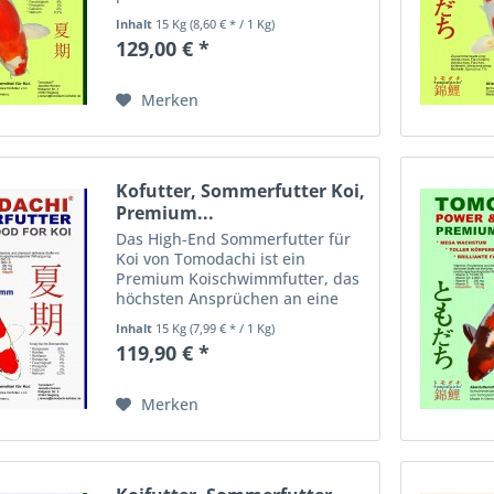
Schwimmfutter für Koi mit
Inhalt
15 Kg
(8,60 € * / 1 Kg)
Astaxanthin, Spirulina und
129,00 € *
erlesenen arktischen Rohstoffen
Das hoch energiereiche Koifutter
für den...
Merken
Kofutter, Sommerfutter Koi,
Premium...
Das High-End Sommerfutter für
Koi von Tomodachi ist ein
Premium Koischwimmfutter, das
höchsten Ansprüchen an eine
optimale und ausgewogene
Inhalt
15 Kg
(7,99 € * / 1 Kg)
Ernährung der Koi im Sommer
119,90 € *
gerecht wird. Im Hinblick auf
seine besonderen, erlesenen...
Merken