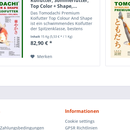
Koifutter, Sommerfutter,
Top Color + Shape,...
Das Tomodachi Premium
Koifutter Top Colour And Shape
ist ein schwimmendes Koifutter
der Spitzenklasse, bestens
geeignet für eine ausgewogene
Inhalt
15 Kg
(5,53 € * / 1 Kg)
und farbverbessernde Fütterung
82,90 € *
der Koi im Sommer. Wie der
Name dieser Koifutter Sorte
bereits...
Merken
s
Informationen
Cookie settings
 Zahlungsbedingungen
GPSR Richtlinien