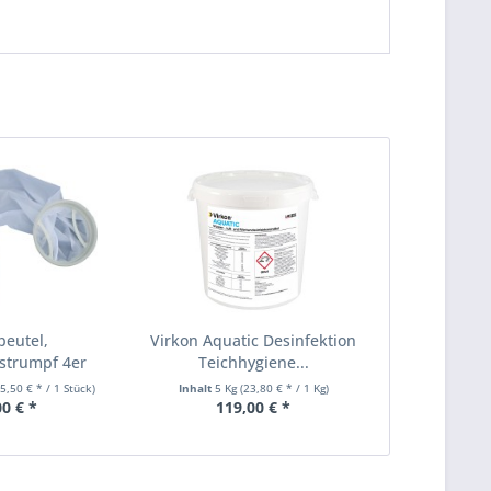
rbeutel,
Virkon Aquatic Desinfektion
rstrumpf 4er
Teichhygiene...
ack ,...
15,50 € * / 1 Stück)
Inhalt
5 Kg
(23,80 € * / 1 Kg)
00 € *
119,00 € *