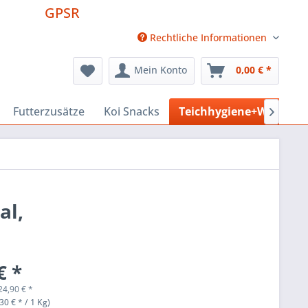
GPSR
Rechtliche Informationen
Mein Konto
0,00 € *
Futterzusätze
Koi Snacks
Teichhygiene+Wasserpf

al,
€ *
24,90
€
*
30 € * / 1 Kg)