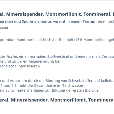
l, Mineralspender, Montmorillonit, Tonmineral, 
ralien und Spurenelemente, vereint in einem Teichmineral höchs
wasser
remium Montmorillonit höchster Reinheit (95% Montmorillonitgehal
der Fische, einen normalen Stoffwechsel und eine normale Verda
che und zu deren Regenerierung bei
er Fische intensivieren
ich und Aquarium durch die Bindung von Schwebstoffen auf kolloid
 7 und 7,5, hebt die Gesamthärte im Teichwasser
 und Schwimmteichanlagen zur Bildung der ersten Biologie
ral, Mineralspender, Montmorillonit, Tonmineral