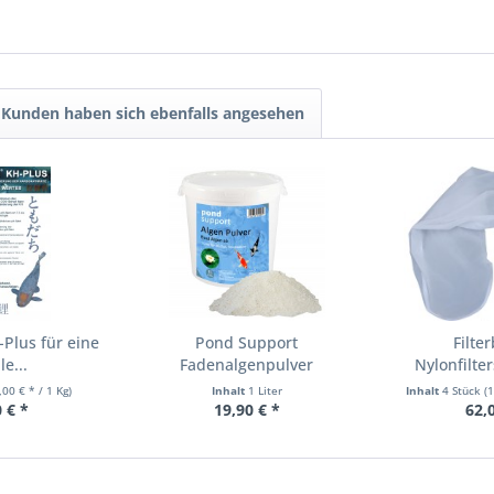
Kunden haben sich ebenfalls angesehen
Plus für eine
Pond Support
Filte
le...
Fadenalgenpulver
Nylonfilte
mineralisch gegen...
Sparp
,00 € * / 1 Kg)
Inhalt
1 Liter
Inhalt
4 Stück
(
 € *
19,90 € *
62,