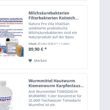
Milchsäurebakterien
Filterbakterien Koiteich...
Natura Pro Vita VitaliSan
selektierte probiotische
Milchsäurebakterien sind ein
Naturprodukt auf der Basis
enzymatisch gesteuerter
Inhalt
20 Liter
(4,50 € * / 1 Liter)
heterofermentativer
89,90 € *
Bakterienkulturen. VitaliSan -
selektierte Milchsäurebakterien
(lactobacillus casei)...
Merken
Wurmmittel Hautwurm
Kiemenwurm Karpfenlaus...
Anti Wurmmittel TOMODACHI
WURMFREI 1Liter Konzentrat für
25.000l Teichwasser Tomodachi
Wurmfrei ist ein
Teichbehandlungsmittel, das als