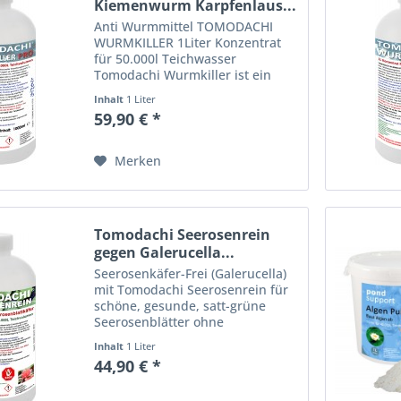
Kiemenwurm Karpfenlaus...
Anti Wurmmittel TOMODACHI
WURMKILLER 1Liter Konzentrat
für 50.000l Teichwasser
Tomodachi Wurmkiller ist ein
Teichbehandlungsmittel, das als
Inhalt
1 Liter
Entwicklungshemmer fungiert
59,90 € *
und Wurmlarven und Wurmeier
im Teichwasser zuverlässig
beseitigt....
Merken
Tomodachi Seerosenrein
gegen Galerucella...
Seerosenkäfer-Frei (Galerucella)
mit Tomodachi Seerosenrein für
schöne, gesunde, satt-grüne
Seerosenblätter ohne
Seerosenkäfer-Fraß. Geben Sie
Inhalt
1 Liter
dem Seerosenkäfer keine
44,90 € *
Chance! Keine Seerosenblattkäfer
Schäden mehr mit Tomodachi...