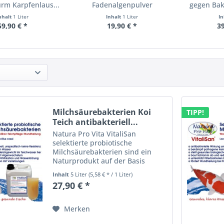
m Karpfenlaus...
Fadenalgenpulver
gegen Bakt
mineralisch gegen...
nhalt
1 Liter
Inhalt
1 Liter
I
59,90 € *
19,90 € *
39
Milchsäurebakterien Koi
TIPP!
Teich antibakteriell...
Natura Pro Vita VitaliSan
selektierte probiotische
Milchsäurebakterien sind ein
Naturprodukt auf der Basis
enzymatisch gesteuerter
Inhalt
5 Liter
(5,58 € * / 1 Liter)
heterofermentativer
27,90 € *
Bakterienkulturen. VitaliSan -
selektierte Milchsäurebakterien
(lactobacillus casei)...
Merken