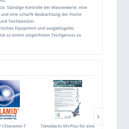
nt.
Koi. Ständige Kontrolle der Wasserwerte, eine
e und eine scharfe Beobachtung der Fische
und Teichbesitzer.
hnisches Equipment und ausgeklügelte,
Koi zu einem sorgenfreien Teichgenuss zu
/ Chloramin-T
Tomodachi KH-Plus für eine
Tomodachi KH