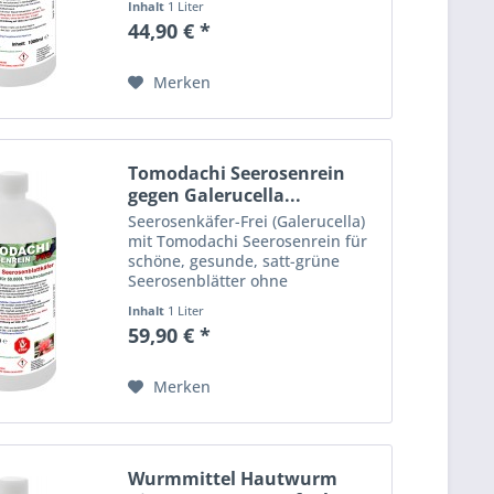
Inhalt
1 Liter
Entwicklungshemmer fungiert
44,90 € *
und Wurmlarven und Wurmeier
im Teichwasser zuverlässig
beseitigt....
Merken
Tomodachi Seerosenrein
gegen Galerucella...
Seerosenkäfer-Frei (Galerucella)
mit Tomodachi Seerosenrein für
schöne, gesunde, satt-grüne
Seerosenblätter ohne
Seerosenkäfer-Fraß. Geben Sie
Inhalt
1 Liter
dem Seerosenkäfer keine
59,90 € *
Chance! Keine Seerosenblattkäfer
Schäden mehr mit Tomodachi...
Merken
Wurmmittel Hautwurm