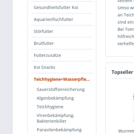
seinem 
Gesundheitsfutter Koi
Umso wic
an Teic
Aquarienfischfutter
sind ei
Bei Tom
Störfutter
hilfrei
Brutfutter
verhelfe
Futterzusätze
Koi Snacks
Topseller
Teichhygiene+Wasserpflege
Sauerstoffanreicherung
Algenbekämpfung
Teichhygiene
Virenbekämpfung,
Bakterienkiller
Parasitenbekämpfung
Wurmmi