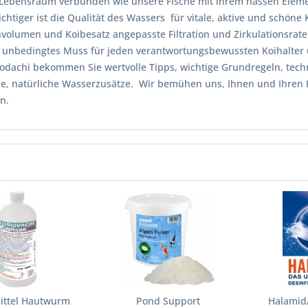
Lebensraum verbunden wie unsere Fische mit ihrem nassen Eleme
htiger ist die Qualität des Wassers für vitale, aktive und schöne 
hvolumen und Koibesatz angepasste Filtration und Zirkulationsrat
n unbedingtes Muss für jeden verantwortungsbewussten Koihalter 
odachi bekommen Sie wertvolle Tipps, wichtige Grundregeln, tec
che, natürliche Wasserzusätze. Wir bemühen uns, Ihnen und Ihren 
n.
ttel Hautwurm
Pond Support
Halamid