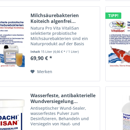
Milchsäurebakterien
TIPP!
Koiteich algenfrei...
Natura Pro Vita VitaliSan
selektierte probiotische
Milchsäurebakterien sind ein
Naturprodukt auf der Basis
enzymatisch gesteuerter
Inhalt
15 Liter
(4,66 € * / 1 Liter)
heterofermentativer
69,90 € *
Bakterienkulturen. VitaliSan -
selektierte Milchsäurebakterien
(lactobacillus casei)...
Merken
Wasserfeste, antibakterielle
Wundversiegelung...
Antiseptischer Wund-Sealer,
wasserfestes Pulver zum
Desinfizieren, Behandeln und
Versiegeln von Haut- und
Schuppenwunden bei Koi.