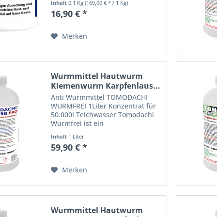
Inhalt
0.1 Kg
(169,00 € * / 1 Kg)
Tomodachi Vitalisan
16,90 € *
Wundversiegelung ist ein
antibakterieller Wundpuder zur
sofortigen Abdeckung und...
Merken
Wurmmittel Hautwurm
Kiemenwurm Karpfenlaus...
Anti Wurmmittel TOMODACHI
WURMFREI 1Liter Konzentrat für
50.000l Teichwasser Tomodachi
Wurmfrei ist ein
Teichbehandlungsmittel, das als
Inhalt
1 Liter
Entwicklungshemmer fungiert
59,90 € *
und Wurmlarven und Wurmeier
im Teichwasser zuverlässig
beseitigt....
Merken
Wurmmittel Hautwurm