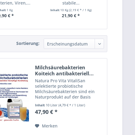
erien, Viren,...
stabile...
sta
nhalt
1 Kg
Inhalt
10 Kg
(2,19 € * / 1 Kg)
Inhalt
20 K
,90 € *
21,90 € *
39,
Sortierung:
Milchsäurebakterien
Koiteich antibakteriell...
Natura Pro Vita VitaliSan
selektierte probiotische
Milchsäurebakterien sind ein
Naturprodukt auf der Basis
enzymatisch gesteuerter
Inhalt
10 Liter
(4,79 € * / 1 Liter)
heterofermentativer
47,90 € *
Bakterienkulturen. VitaliSan -
selektierte Milchsäurebakterien
(lactobacillus casei)...
Merken