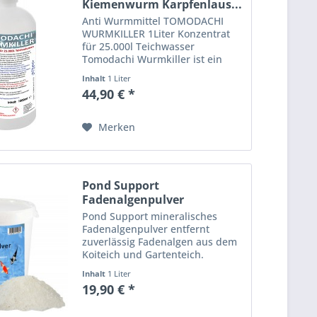
Kiemenwurm Karpfenlaus...
Anti Wurmmittel TOMODACHI
WURMKILLER 1Liter Konzentrat
für 25.000l Teichwasser
Tomodachi Wurmkiller ist ein
Teichbehandlungsmittel, das als
Inhalt
1 Liter
Entwicklungshemmer fungiert
44,90 € *
und Wurmlarven und Wurmeier
im Teichwasser zuverlässig
beseitigt....
Merken
Pond Support
Fadenalgenpulver
mineralisch gegen...
Pond Support mineralisches
Fadenalgenpulver entfernt
zuverlässig Fadenalgen aus dem
Koiteich und Gartenteich.
Inhalt
1 Liter
19,90 € *