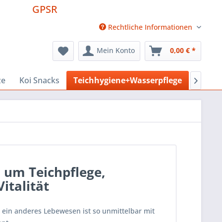
GPSR
Rechtliche Informationen
Mein Konto
0,00 € *
ze
Koi Snacks
Teichhygiene+Wasserpflege
Pool +

 um Teichpflege,
italität
 ein anderes Lebewesen ist so unmittelbar mit