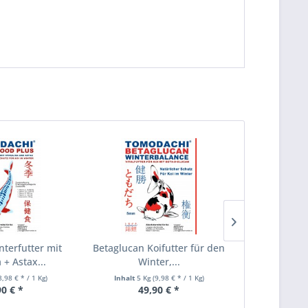
TIPP!
nterfutter mit
Betaglucan Koifutter für den
Lachsöl für 
 + Astax...
Winter,...
Frühjahr
8,98 € * / 1 Kg)
Inhalt
5 Kg
(9,98 € * / 1 Kg)
Inhalt
5 Lite
90 € *
49,90 € *
29