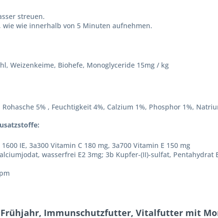
asser streuen.
an, wie wie innerhalb von 5 Minuten aufnehmen.
mehl, Weizenkeime, Biohefe, Monoglyceride 15mg / kg
 , Rohasche 5% , Feuchtigkeit 4%, Calzium 1%, Phosphor 1%, Natri
usatzstoffe:
 1600 IE, 3a300 Vitamin C 180 mg, 3a700 Vitamin E 150 mg
alciumjodat, wasserfrei E2 3mg; 3b Kupfer-(II)-sulfat, Pentahydrat
ppm
 Frühjahr, Immunschutzfutter, Vitalfutter mit Mo