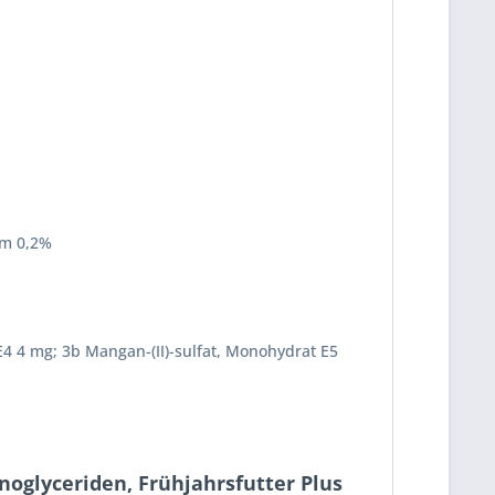
um 0,2%
 E4 4 mg; 3b Mangan-(II)-sulfat, Monohydrat E5
noglyceriden, Frühjahrsfutter Plus