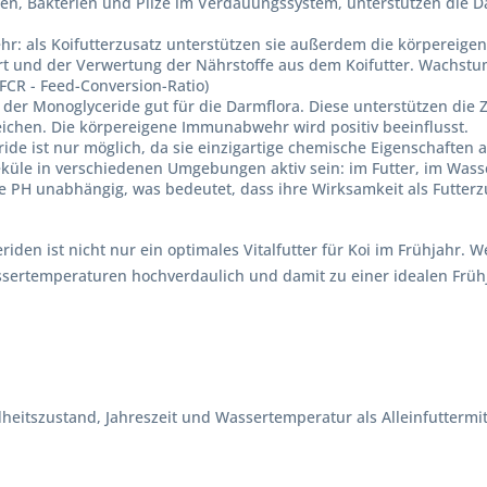
iren, Bakterien und Pilze im Verdauungssystem, unterstützen die
r: als Koifutterzusatz unterstützen sie außerdem die körpereigen
t und der Verwertung der Nährstoffe aus dem Koifutter. Wachstum,
 FCR - Feed-Conversion-Ratio)
e der Monoglyceride gut für die Darmflora. Diese unterstützen die
eichen. Die körpereigene Immunabwehr wird positiv beeinflusst.
e ist nur möglich, da sie einzigartige chemische Eigenschaften 
küle in verschiedenen Umgebungen aktiv sein: im Futter, im Was
e PH unabhängig, was bedeutet, dass ihre Wirksamkeit als Futte
den ist nicht nur ein optimales Vitalfutter für Koi im Frühjahr. W
ssertemperaturen hochverdaulich und damit zu einer idealen Früh
heitszustand, Jahreszeit und Wassertemperatur als Alleinfuttermit