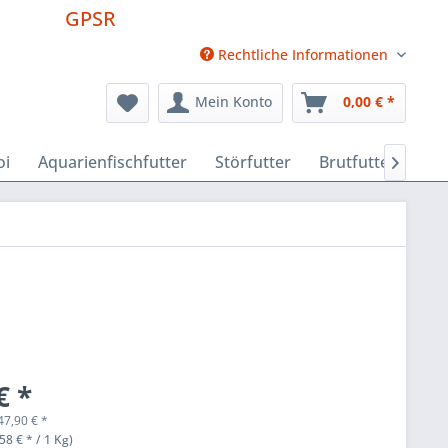
GPSR
Rechtliche Informationen
Mein Konto
0,00 € *
oi
Aquarienfischfutter
Störfutter
Brutfutter
Fut

€ *
47,90
€
*
58 € * / 1 Kg)