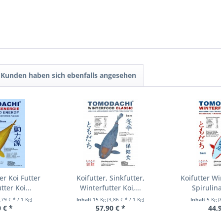
Kunden haben sich ebenfalls angesehen
er Koi Futter
Koifutter, Sinkfutter,
Koifutter Wi
tter Koi...
Winterfutter Koi,...
Spirulina
,79 € * / 1 Kg)
Inhalt
15 Kg
(3,86 € * / 1 Kg)
Inhalt
5 Kg
(
 € *
57,90 € *
44,