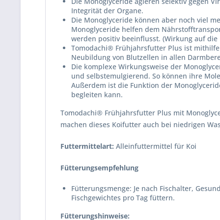
Die Monoglyceride agieren selektiv gegen V
Integrität der Organe.
Die Monoglyceride können aber noch viel meh
Monoglyceride helfen dem Nährstofftranspor
werden positiv beeinflusst. (Wirkung auf die
Tomodachi® Frühjahrsfutter Plus ist mithilf
Neubildung von Blutzellen in allen Darmber
Die komplexe Wirkungsweise der Monoglycerid
und selbstemulgierend. So können ihre Mole
Außerdem ist die Funktion der Monoglycerid
begleiten kann.
Tomodachi® Frühjahrsfutter Plus mit Monoglyceri
machen dieses Koifutter auch bei niedrigen Wa
Futtermittelart:
Alleinfuttermittel für Koi
Fütterungsempfehlung
Fütterungsmenge: Je nach Fischalter, Gesund
Fischgewichtes pro Tag füttern.
Fütterungshinweise: