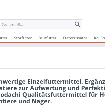
utter
Störfutter
Brutfutter
Futterzusätze
Koi S
wertige Einzelfuttermittel, Ergän
tiere zur Aufwertung und Perfekt
dachi Qualitätsfuttermittel für H
ntiere und Nager.