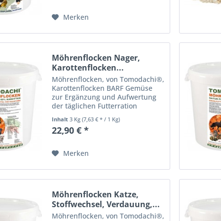
und Futterergänzung, beliebt
als...
Merken
Möhrenflocken Nager,
Karottenflocken...
Möhrenflocken, von Tomodachi®,
Karottenflocken BARF Gemüse
zur Ergänzung und Aufwertung
der täglichen Futterration
Einzelfuttermittel zur
Inhalt
3 Kg
(7,63 € * / 1 Kg)
Nahrungsergänzung für Hunde,
22,90 € *
Katzen, Pferde, Kleintiere und
Nager. Tomodachi®
Möhrenflocken,...
Merken
Möhrenflocken Katze,
Stoffwechsel, Verdauung,...
Möhrenflocken, von Tomodachi®,