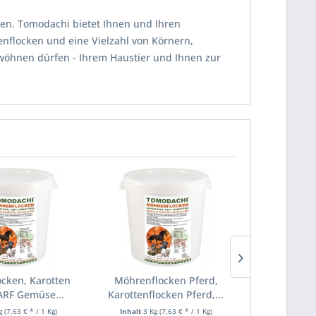
gen. Tomodachi bietet Ihnen und Ihren
nflocken und eine Vielzahl von Körnern,
rwöhnen dürfen - Ihrem Haustier und Ihnen zur
cken, Karotten
Möhrenflocken Pferd,
Möhrenflo
ARF Gemüse...
Karottenflocken Pferd,...
Karottenflo
Kg
(7,63 € * / 1 Kg)
Inhalt
3 Kg
(7,63 € * / 1 Kg)
Inhalt
2 Kg