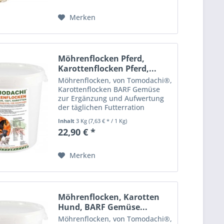
und Futterergänzung, beliebt
als...
Merken
Möhrenflocken Pferd,
Karottenflocken Pferd,...
Möhrenflocken, von Tomodachi®,
Karottenflocken BARF Gemüse
zur Ergänzung und Aufwertung
der täglichen Futterration
Einzelfuttermittel zur
Inhalt
3 Kg
(7,63 € * / 1 Kg)
Nahrungsergänzung für Hunde,
22,90 € *
Katzen, Pferde, Kleintiere und
Nager. Tomodachi®
Möhrenflocken,...
Merken
Möhrenflocken, Karotten
Hund, BARF Gemüse...
Möhrenflocken, von Tomodachi®,