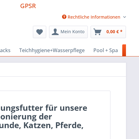
GPSR
Rechtliche Informationen
Mein Konto
0,00 € *
nacks
Teichhygiene+Wasserpflege
Pool + Spa
Haus
zungsfutter für unsere
ionierung der
unde, Katzen, Pferde,