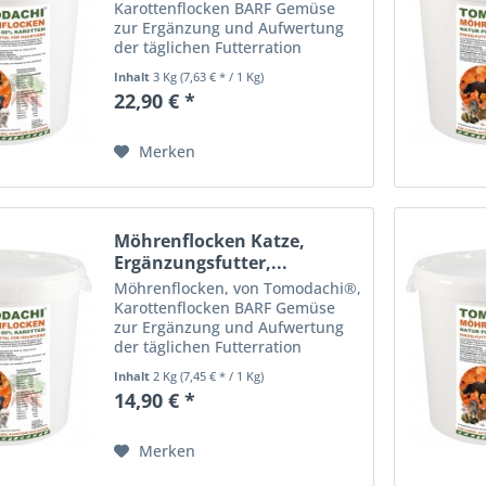
Karottenflocken BARF Gemüse
zur Ergänzung und Aufwertung
der täglichen Futterration
Einzelfuttermittel zur
Inhalt
3 Kg
(7,63 € * / 1 Kg)
Nahrungsergänzung für Hunde,
22,90 € *
Katzen, Pferde, Kleintiere und
Nager. Tomodachi®
Möhrenflocken,...
Merken
Möhrenflocken Katze,
Ergänzungsfutter,...
Möhrenflocken, von Tomodachi®,
Karottenflocken BARF Gemüse
zur Ergänzung und Aufwertung
der täglichen Futterration
Einzelfuttermittel zur
Inhalt
2 Kg
(7,45 € * / 1 Kg)
Nahrungsergänzung für Hunde,
14,90 € *
Katzen, Pferde, Kleintiere und
Nager. Tomodachi®
Möhrenflocken,...
Merken