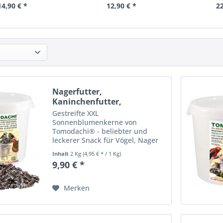
14,90 € *
12,90 € *
22
Nagerfutter,
Kaninchenfutter,
Nagersnack,...
Gestreifte XXL
Sonnenblumenkerne von
Tomodachi® - beliebter und
leckerer Snack für Vögel, Nager
und Kaninchen, energiereich und
Inhalt
2 Kg
(4,95 € * / 1 Kg)
gut bekömmlich Die Tomodachi®
9,90 € *
gestreiften XXL
Sonnenblumenkerne sind ideal
als leckere Wintermahlzeit im...
Merken