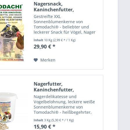
Nagersnack,
Kaninchenfutter,
Nagerfutter,...
Gestreifte XXL
Sonnenblumenkerne von
Tomodachi® - beliebter und
leckerer Snack für Vögel, Nager
und Kaninchen, energiereich und
Inhalt
10 Kg
(2,99 € * / 1 Kg)
gut bekömmlich Die Tomodachi®
29,90 € *
gestreiften XXL
Sonnenblumenkerne sind ideal
als leckere Wintermahlzeit im...
Merken
Nagerfutter,
Kaninchenfutter,
Nagersnack,...
Nagerdelikatesse und
Vogelbelohnung, leckere weiße
Sonnenblumenkerne von
Tomodachi® - heißbegehrter,
energiereicher und gesunder
Inhalt
3 Kg
(5,30 € * / 1 Kg)
Snack für alle Vogelarten, Nager
15,90 € *
und Kaninchen, Einzelfuttermittel