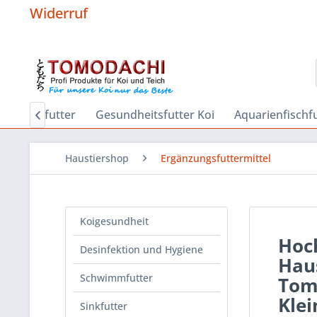
Widerruf
r
Sinkfutter
Gesundheitsfutter Koi
Aquarienfischf

Haustiershop
Ergänzungsfuttermittel
Koigesundheit
Hoch
Desinfektion und Hygiene
Haus
Schwimmfutter
Tomo
Klei
Sinkfutter