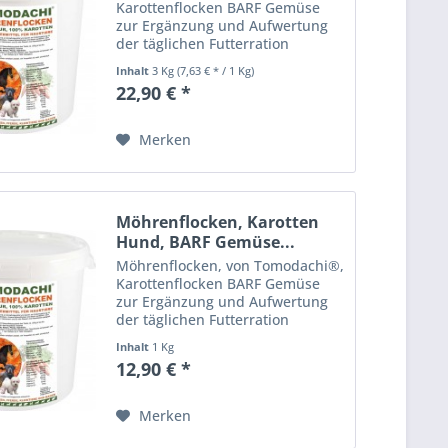
Karottenflocken BARF Gemüse
zur Ergänzung und Aufwertung
der täglichen Futterration
Einzelfuttermittel zur
Inhalt
3 Kg
(7,63 € * / 1 Kg)
Nahrungsergänzung für Hunde,
22,90 € *
Katzen, Pferde, Kleintiere und
Nager. Tomodachi®
Möhrenflocken,...
Merken
Möhrenflocken, Karotten
Hund, BARF Gemüse...
Möhrenflocken, von Tomodachi®,
Karottenflocken BARF Gemüse
zur Ergänzung und Aufwertung
der täglichen Futterration
Einzelfuttermittel zur
Inhalt
1 Kg
Nahrungsergänzung für Hunde,
12,90 € *
Katzen, Pferde, Kleintiere und
Nager. Tomodachi®
Möhrenflocken,...
Merken