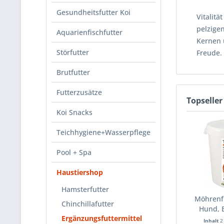
Gesundheitsfutter Koi
Vitalit
pelzige
Aquarienfischfutter
Kernen 
Störfutter
Freude.
Brutfutter
Futterzusätze
Topseller
Koi Snacks
Teichhygiene+Wasserpflege
Pool + Spa
Haustiershop
Hamsterfutter
Möhrenfl
Chinchillafutter
Hund, 
Ergänzungsfuttermittel
Inhalt
2