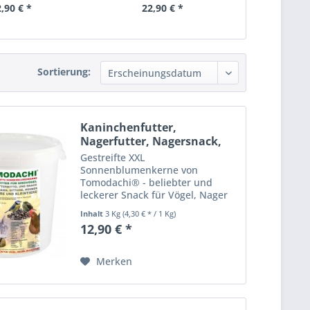
,90 € *
22,90 € *
14,
Sortierung:
Kaninchenfutter,
Nagerfutter, Nagersnack,
XXL...
Gestreifte XXL
Sonnenblumenkerne von
Tomodachi® - beliebter und
leckerer Snack für Vögel, Nager
und Kaninchen, energiereich und
Inhalt
3 Kg
(4,30 € * / 1 Kg)
gut bekömmlich Die Tomodachi®
12,90 € *
gestreiften XXL
Sonnenblumenkerne sind ideal
als leckere Wintermahlzeit im...
Merken