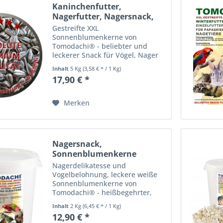
Kaninchenfutter,
Nagerfutter, Nagersnack,
XXL...
Gestreifte XXL
Sonnenblumenkerne von
Tomodachi® - beliebter und
leckerer Snack für Vögel, Nager
und Kaninchen, energiereich und
Inhalt
5 Kg
(3,58 € * / 1 Kg)
gut bekömmlich Die Tomodachi®
17,90 € *
gestreiften XXL
Sonnenblumenkerne sind ideal
als leckere Wintermahlzeit im...
Merken
Nagersnack,
Sonnenblumenkerne
weiß,...
Nagerdelikatesse und
Vogelbelohnung, leckere weiße
Sonnenblumenkerne von
Tomodachi® - heißbegehrter,
energiereicher und gesunder
Inhalt
2 Kg
(6,45 € * / 1 Kg)
Snack für alle Vogelarten, Nager
12,90 € *
und Kaninchen, Einzelfuttermittel