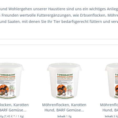
ät und Wohlergehen unserer Haustiere sind uns ein wichtiges Anlie
n Freunden wertvolle Futterergänzungen, wie Erbsenflocken, Möhre
und Saaten, mit denen Sie Ihr Tier bedarfsgerecht füttern und ve
ocken, Karotten
Möhrenflocken, Karotten
Möhrenflo
BARF Gemüse...
Hund, BARF Gemüse...
Hund, B
 Kg
(7,45 € * / 1 Kg)
Inhalt
1 Kg
Inhalt
3 