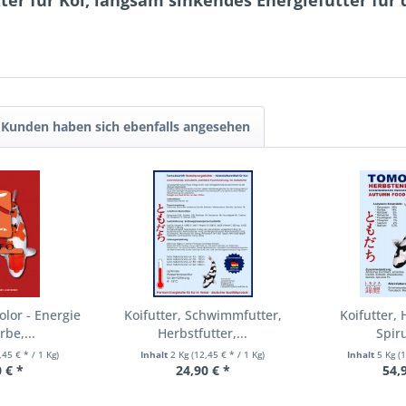
ter für Koi, langsam sinkendes Energiefutter fü
Kunden haben sich ebenfalls angesehen
olor - Energie
Koifutter, Schwimmfutter,
Koifutter, 
be,...
Herbstfutter,...
Spiru
,45 € * / 1 Kg)
Inhalt
2 Kg
(12,45 € * / 1 Kg)
Inhalt
5 Kg
(
 € *
24,90 € *
54,