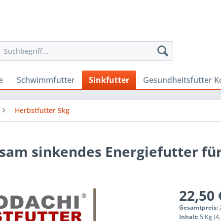
e
Schwimmfutter
Sinkfutter
Gesundheitsfutter K
Herbstfutter 5kg
gsam sinkendes Energiefutter fü
22,50 
Gesamtpreis:
Inhalt:
5 Kg (4,