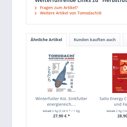
Weiterführende Links zu "Herbstfut
Fragen zum Artikel?
Weitere Artikel von Tomodachi®
Ähnliche Artikel
Kunden kauften auch
Winterfutter Koi, Sinkfutter
Saito Energy C
energiereich,...
und Far
Inhalt
5 Kg
(5,58 € * / 1 Kg)
Inhalt
2 Kg
(14
27,90 € *
28,90