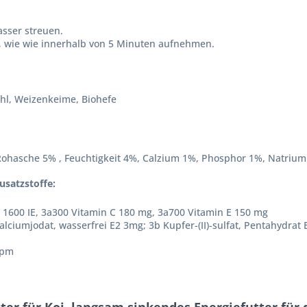
asser streuen.
an, wie wie innerhalb von 5 Minuten aufnehmen.
mehl, Weizenkeime, Biohefe
Rohasche 5% , Feuchtigkeit 4%, Calzium 1%, Phosphor 1%, Natrium
usatzstoffe:
 1600 IE, 3a300 Vitamin C 180 mg, 3a700 Vitamin E 150 mg
alciumjodat, wasserfrei E2 3mg; 3b Kupfer-(II)-sulfat, Pentahydrat
ppm