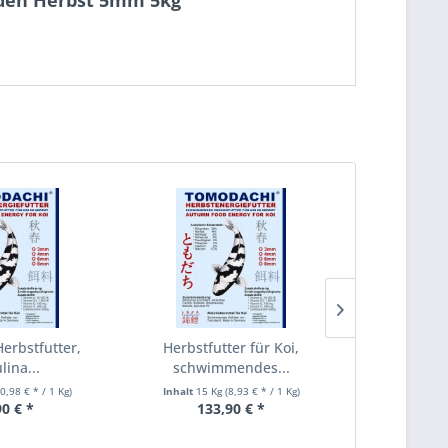
r den Herbst 5mm 5kg"
TIPP!
Herbstfutter,
Herbstfutter für Koi,
Lachsöl für 
lina...
schwimmendes...
Frühjahr
10,98 € * / 1 Kg)
Inhalt
15 Kg
(8,93 € * / 1 Kg)
Inhalt
5 Lite
90 € *
133,90 € *
29