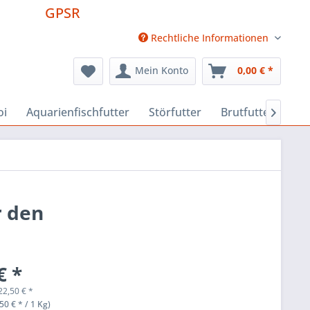
GPSR
Rechtliche Informationen
Mein Konto
0,00 € *
oi
Aquarienfischfutter
Störfutter
Brutfutter
Fut

r den
€ *
22,50
€
*
50 € * / 1 Kg)