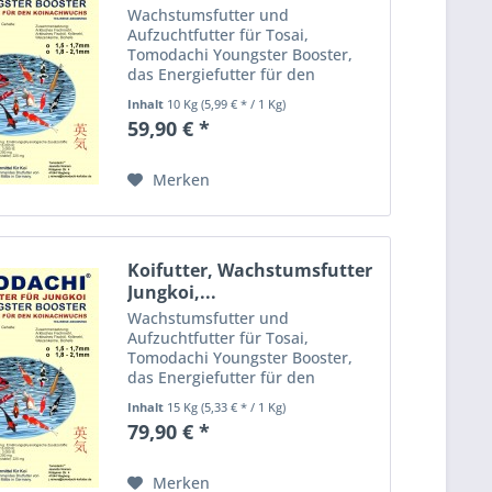
Wachstumsfutter und
Aufzuchtfutter für Tosai,
Tomodachi Youngster Booster,
das Energiefutter für den
Koinachwuchs, energiereiches
Inhalt
10 Kg
(5,99 € * / 1 Kg)
Aufzuchtfutter für
59,90 € *
überdurchschnittliche
Wachstumsraten bei Jungkoi Das
Tomodachi Energiefutter für
Merken
Jungkoi...
Koifutter, Wachstumsfutter
Jungkoi,...
Wachstumsfutter und
Aufzuchtfutter für Tosai,
Tomodachi Youngster Booster,
das Energiefutter für den
Koinachwuchs, energiereiches
Inhalt
15 Kg
(5,33 € * / 1 Kg)
Aufzuchtfutter für
79,90 € *
überdurchschnittliche
Wachstumsraten bei Jungkoi Das
Tomodachi Energiefutter für
Merken