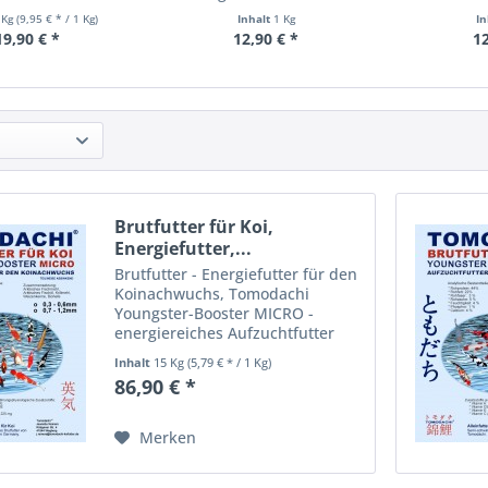
Energ
 Kg
(9,95 € * / 1 Kg)
Inhalt
1 Kg
I
19,90 € *
12,90 € *
12
Brutfutter für Koi,
Energiefutter,...
Brutfutter - Energiefutter für den
Koinachwuchs, Tomodachi
Youngster-Booster MICRO -
energiereiches Aufzuchtfutter
Das Tomodachi Youngster-
Inhalt
15 Kg
(5,79 € * / 1 Kg)
Booster MICRO Energiefutter für
86,90 € *
die Koibrut ist pelletiert,
extrudiert und schwimmfähig,
sinkt...
Merken