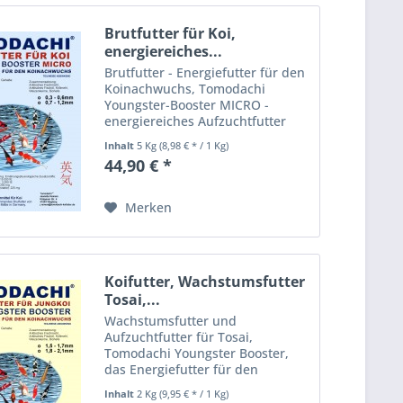
Brutfutter für Koi,
energiereiches...
Brutfutter - Energiefutter für den
Koinachwuchs, Tomodachi
Youngster-Booster MICRO -
energiereiches Aufzuchtfutter
Das Tomodachi Youngster-
Inhalt
5 Kg
(8,98 € * / 1 Kg)
Booster MICRO Energiefutter für
44,90 € *
die Koibrut ist pelletiert,
extrudiert und schwimmfähig,
sinkt...
Merken
Koifutter, Wachstumsfutter
Tosai,...
Wachstumsfutter und
Aufzuchtfutter für Tosai,
Tomodachi Youngster Booster,
das Energiefutter für den
Koinachwuchs, energiereiches
Inhalt
2 Kg
(9,95 € * / 1 Kg)
Aufzuchtfutter für