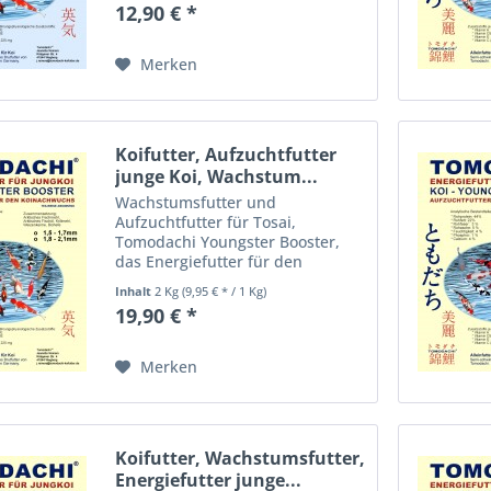
12,90 € *
die Koibrut ist pelletiert,
extrudiert und schwimmfähig,
sinkt...
Merken
Koifutter, Aufzuchtfutter
junge Koi, Wachstum...
Wachstumsfutter und
Aufzuchtfutter für Tosai,
Tomodachi Youngster Booster,
das Energiefutter für den
Koinachwuchs, energiereiches
Inhalt
2 Kg
(9,95 € * / 1 Kg)
Aufzuchtfutter für
19,90 € *
überdurchschnittliche
Wachstumsraten bei Jungkoi Das
Tomodachi Energiefutter für
Merken
Jungkoi...
Koifutter, Wachstumsfutter,
Energiefutter junge...