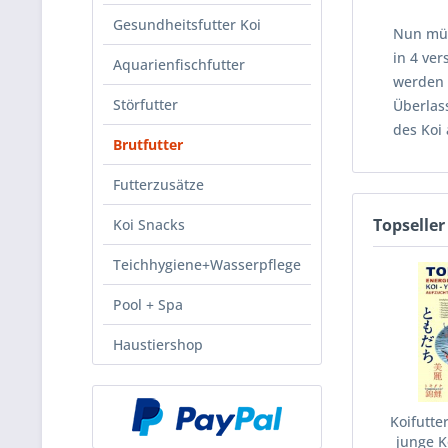
Gesundheitsfutter Koi
Nun müs
in 4 ve
Aquarienfischfutter
werden 
Störfutter
Überlas
des Koi
Brutfutter
Futterzusätze
Topseller
Koi Snacks
Teichhygiene+Wasserpflege
Pool + Spa
Haustiershop
Koifutte
junge K