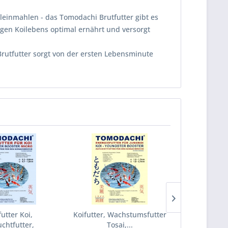
einmahlen - das Tomodachi Brutfutter gibt es
ngen Koilebens optimal ernährt und versorgt
Brutfutter sorgt von der ersten Lebensminute
utter Koi,
Koifutter, Wachstumsfutter
Koifutter, W
chtfutter,
Tosai,...
Koi, Aufz