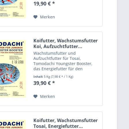
19,90 € *
überdurchschnittliche
Wachstumsraten bei Jungkoi Das
Tomodachi Energiefutter für
Merken
Jungkoi...
Koifutter, Wachstumsfutter
Koi, Aufzuchtfutter...
Wachstumsfutter und
Aufzuchtfutter für Tosai,
Tomodachi Youngster Booster,
das Energiefutter für den
Koinachwuchs, energiereiches
Inhalt
5 Kg
(7,98 € * / 1 Kg)
Aufzuchtfutter für
39,90 € *
überdurchschnittliche
Wachstumsraten bei Jungkoi Das
Tomodachi Energiefutter für
Merken
Jungkoi...
Koifutter, Wachstumsfutter
Tosai, Energiefutter...