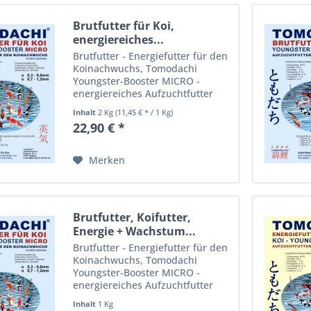
Brutfutter für Koi,
energiereiches...
Brutfutter - Energiefutter für den
Koinachwuchs, Tomodachi
Youngster-Booster MICRO -
energiereiches Aufzuchtfutter
Das Tomodachi Youngster-
Inhalt
2 Kg
(11,45 € * / 1 Kg)
Booster MICRO Energiefutter für
22,90 € *
die Koibrut ist pelletiert,
extrudiert und schwimmfähig,
sinkt...
Merken
Brutfutter, Koifutter,
Energie + Wachstum...
Brutfutter - Energiefutter für den
Koinachwuchs, Tomodachi
Youngster-Booster MICRO -
energiereiches Aufzuchtfutter
Das Tomodachi Youngster-
Inhalt
1 Kg
Booster MICRO Energiefutter für