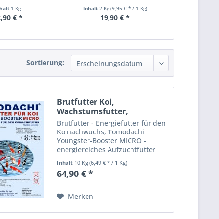
iefutter...
nhalt
1 Kg
Inhalt
2 Kg
(9,95 € * / 1 Kg)
Inhalt
5 Kg
,90 € *
19,90 € *
39,
Sortierung:
Brutfutter Koi,
Wachstumsfutter,
Energiefutter,...
Brutfutter - Energiefutter für den
Koinachwuchs, Tomodachi
Youngster-Booster MICRO -
energiereiches Aufzuchtfutter
Das Tomodachi Youngster-
Inhalt
10 Kg
(6,49 € * / 1 Kg)
Booster MICRO Energiefutter für
64,90 € *
die Koibrut ist pelletiert,
extrudiert und schwimmfähig,
sinkt...
Merken