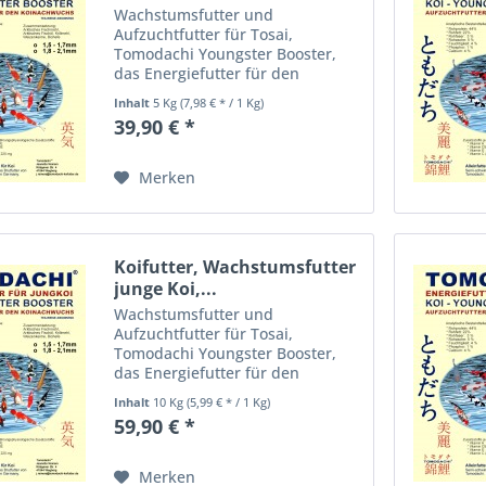
Wachstumsfutter und
Aufzuchtfutter für Tosai,
Tomodachi Youngster Booster,
das Energiefutter für den
Koinachwuchs, energiereiches
Inhalt
5 Kg
(7,98 € * / 1 Kg)
Aufzuchtfutter für
39,90 € *
überdurchschnittliche
Wachstumsraten bei Jungkoi Das
Tomodachi Energiefutter für
Merken
Jungkoi...
Koifutter, Wachstumsfutter
junge Koi,...
Wachstumsfutter und
Aufzuchtfutter für Tosai,
Tomodachi Youngster Booster,
das Energiefutter für den
Koinachwuchs, energiereiches
Inhalt
10 Kg
(5,99 € * / 1 Kg)
Aufzuchtfutter für
59,90 € *
überdurchschnittliche
Wachstumsraten bei Jungkoi Das
Tomodachi Energiefutter für
Merken