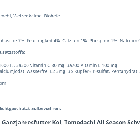
illmehl, Weizenkeime, Biohefe
Rohasche 7%, Feuchtigkeit 4%, Calzium 1%, Phosphor 1%, Natrium 
usatzstoffe:
1000 IE, 3a300 Vitamin C 80 mg, 3a700 Vitamin E 100 mg
alciumjodat, wasserfrei E2 3mg; 3b Kupfer-(II)-sulfat, Pentahydrat
ppm
lichtgeschützt aufbewahren.
r, Ganzjahresfutter Koi, Tomodachi All Season S