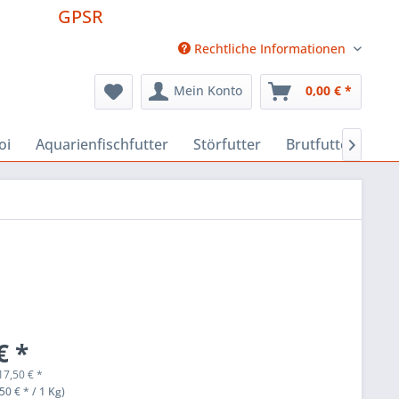
GPSR
Rechtliche Informationen
Mein Konto
0,00 € *
oi
Aquarienfischfutter
Störfutter
Brutfutter
Fu

€ *
17,50
€
*
50 € * / 1 Kg)