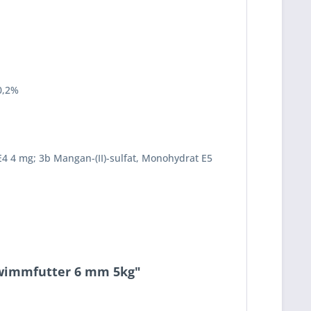
0,2%
 E4 4 mg; 3b Mangan-(II)-sulfat, Monohydrat E5
chwimmfutter 6 mm 5kg"