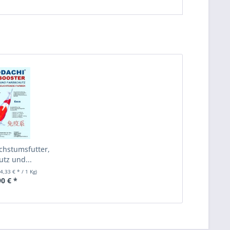
achstumsfutter,
utz und...
(4,33 € * / 1 Kg)
90 € *