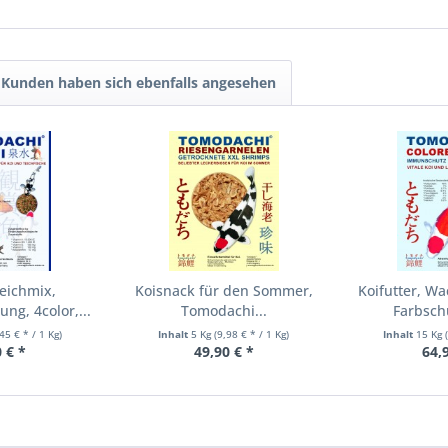
Kunden haben sich ebenfalls angesehen
eichmix,
Koisnack für den Sommer,
Koifutter, W
ng, 4color,...
Tomodachi...
Farbsch
,45 € * / 1 Kg)
Inhalt
5 Kg
(9,98 € * / 1 Kg)
Inhalt
15 Kg
 € *
49,90 € *
64,