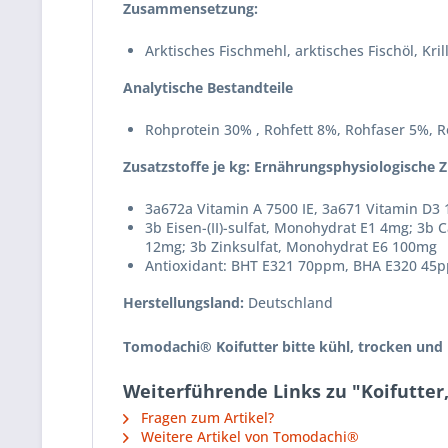
Zusammensetzung:
Arktisches Fischmehl, arktisches Fischöl, Kr
Analytische Bestandteile
Rohprotein 30% , Rohfett 8%, Rohfaser 5%, 
Zusatzstoffe je kg: Ernährungsphysiologische Z
3a672a Vitamin A 7500 IE, 3a671 Vitamin D3 
3b Eisen-(II)-sulfat, Monohydrat E1 4mg; 3b C
12mg; 3b Zinksulfat, Monohydrat E6 100mg
Antioxidant: BHT E321 70ppm, BHA E320 45
Herstellungsland:
Deutschland
Tomodachi® Koifutter bitte kühl, trocken und 
Weiterführende Links zu "Koifutte
Fragen zum Artikel?
Weitere Artikel von Tomodachi®