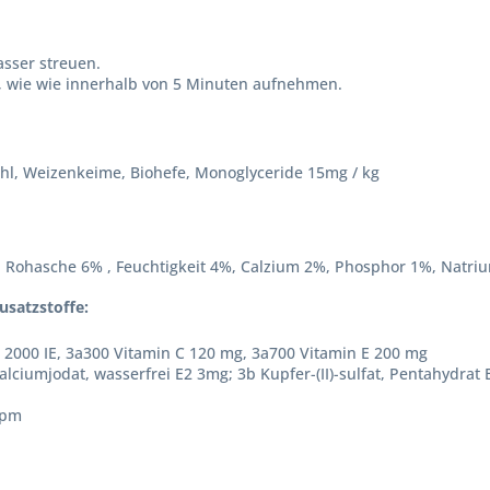
asser streuen.
an, wie wie innerhalb von 5 Minuten aufnehmen.
mehl, Weizenkeime, Biohefe, Monoglyceride 15mg / kg
 , Rohasche 6% , Feuchtigkeit 4%, Calzium 2%, Phosphor 1%, Natri
usatzstoffe:
 2000 IE, 3a300 Vitamin C 120 mg, 3a700 Vitamin E 200 mg
alciumjodat, wasserfrei E2 3mg; 3b Kupfer-(II)-sulfat, Pentahydrat
ppm