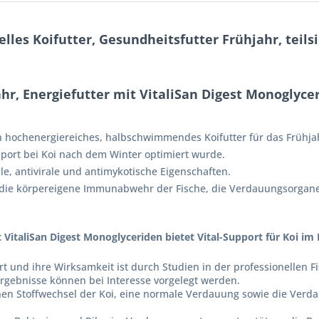
les Koifutter, Gesundheitsfutter Frühjahr, teilsi
hr, Energiefutter mit VitaliSan Digest Monoglyce
in hochenergiereiches, halbschwimmendes Koifutter für das Frühja
port bei Koi nach dem Winter optimiert wurde.
le, antivirale und antimykotische Eigenschaften.
n die körpereigene Immunabwehr der Fische, die Verdauungsorgan
 VitaliSan Digest Monoglyceriden bietet Vital-Support für Koi im 
rt und ihre Wirksamkeit ist durch Studien in der professionellen 
rgebnisse können bei Interesse vorgelegt werden.
hen Stoffwechsel der Koi, eine normale Verdauung sowie die Verda