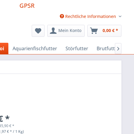
GPSR
Rechtliche Informationen
Mein Konto
0,00 € *
oi
Aquarienfischfutter
Störfutter
Brutfutter
Fu

€ *
35,90
€
*
,97 € * / 1 Kg)