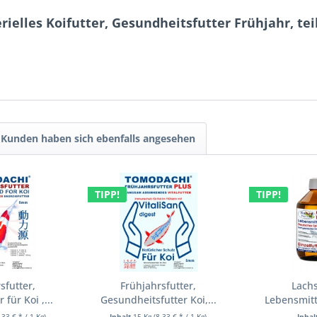
ielles Koifutter, Gesundheitsfutter Frühjahr, tei
Kunden haben sich ebenfalls angesehen
TIPP!
TIPP!
sfutter,
Frühjahrsfutter,
Lachs
 für Koi ,...
Gesundheitsfutter Koi,...
Lebensmitte
,33 € * / 1 Kg)
Inhalt
15 Kg
(8,33 € * / 1 Kg)
Inhal