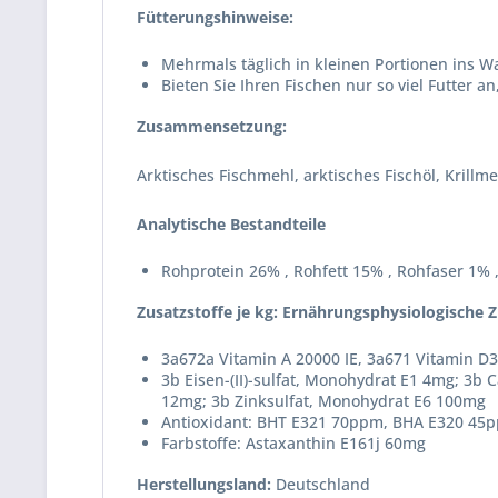
Fütterungshinweise:
Mehrmals täglich in kleinen Portionen ins W
Bieten Sie Ihren Fischen nur so viel Futter 
Zusammensetzung:
Arktisches Fischmehl, arktisches Fischöl, Krill
Analytische Bestandteile
Rohprotein 26% , Rohfett 15% , Rohfaser 1%
Zusatzstoffe je kg: Ernährungsphysiologische Z
3a672a Vitamin A 20000 IE, 3a671 Vitamin D3
3b Eisen-(II)-sulfat, Monohydrat E1 4mg; 3b C
12mg; 3b Zinksulfat, Monohydrat E6 100mg
Antioxidant: BHT E321 70ppm, BHA E320 45
Farbstoffe: Astaxanthin E161j 60mg
Herstellungsland:
Deutschland