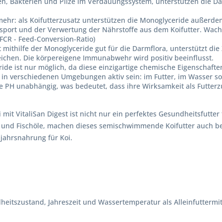
ren, Bakterien und Pilze im Verdauungssystem, unterstützen die 
mehr: als Koifutterzusatz unterstützen die Monoglyceride außerde
sport und der Verwertung der Nährstoffe aus dem Koifutter. Wachs
 FCR - Feed-Conversion-Ratio)
 mithilfe der Monoglyceride gut für die Darmflora, unterstützt di
eichen. Die körpereigene Immunabwehr wird positiv beeinflusst.
e ist nur möglich, da diese einzigartige chemische Eigenschaften
 in verschiedenen Umgebungen aktiv sein: im Futter, im Wasser s
e PH unabhängig, was bedeutet, dass ihre Wirksamkeit als Futte
 mit VitaliSan Digest ist nicht nur ein perfektes Gesundheitsfutt
hle und Fischöle, machen dieses semischwimmende Koifutter auch 
jahrsnahrung für Koi.
heitszustand, Jahreszeit und Wassertemperatur als Alleinfuttermit