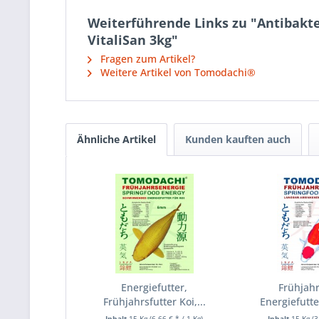
Weiterführende Links zu "Antibakter
VitaliSan 3kg"
Fragen zum Artikel?
Weitere Artikel von Tomodachi®
Ähnliche Artikel
Kunden kauften auch
Energiefutter,
Frühjahr
Frühjahrsfutter Koi,...
Energiefutter
Inhalt
15 Kg
(6,66 € * / 1 Kg)
Inhalt
15 Kg
(3