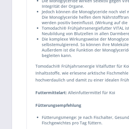
Die Monoglyceride wirken selektiv gegen Vi
Integrität der Organe.
Jedoch können die Monoglyceride noch viel 
Die Monoglyceride helfen dem Nährstofftran
werden positiv beeinflusst. (Wirkung auf die
Tomodachi® Frühjahrsenergiefutter VITAL ist
Neubildung von Blutzellen in allen Darmber
Die komplexe Wirkungsweise der Monoglycerid
selbstemulgierend. So können ihre Moleküle
Außerdem ist die Funktion der Monoglycerid
begleiten kann.
Tomodachi® Frühjahrsenergie Vitalfutter für Koi
Inhaltsstoffe, wie erlesene arktische Fischme
hochverdaulich und damit zu einer idealen Früh
Futtermittelart:
Alleinfuttermittel für Koi
Fütterungsempfehlung
Fütterungsmenge: Je nach Fischalter, Gesund
Fischgewichtes pro Tag füttern.