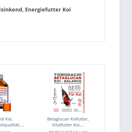
lsinkend, Energiefutter Koi
öl Koi,
Betaglucan Koifutter,
lqualität,...
Vitalfutter Koi,...
t
1 Liter
Inhalt
5 Kg
(9,98 € * / 1 Kg)