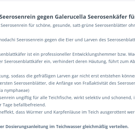
eerosenrein gegen Galerucella Seerosenkäfer f
 Seerosenrein für schöne, gesunde, satt-grüne Seerosenblätter o
odachi Seerosenrein gegen die Eier und Larven des Seerosenblatt
attkäfer ist ein professioneller Entwicklungshemmer bzw. Wachs
der Seerosenblattkäfer ein, verhindert deren Häutung, führt zum A
kung, sodass die gefräßigen Larven gar nicht erst entstehen könne
rsten Seerosenblätter, die Anfänge von Fraßaktivität des Seerosenk
lla nymphaeae)
enrein ungiftig für alle Teichfische, wirkt selektiv und schonen
r Tage befallbefreiend.
effekt, dass Würmer und Karpfenläuse im Teich ausgerottent wer
 Dosierungsanleitung im Teichwasser gleichmäßig verteilen.