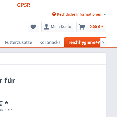
GPSR
Rechtliche Informationen
Mein Konto
0,00 € *
Futterzusätze
Koi Snacks
Teichhygiene+Wasserpf

 für
€ *
44,90
€
*