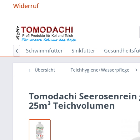
Widerruf
Hygiene
Schwimmfutter
Sinkfutter
Gesundheitsfut

Übersicht
Teichhygiene+Wasserpflege
Tomodachi Seerosenrein 
25m³ Teichvolumen