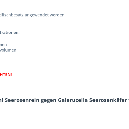
ldfischbesatz angewendet werden.
rationen:
umen
hvolumen
HTEN!
i Seerosenrein gegen Galerucella Seerosenkäfer