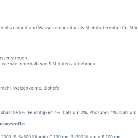
heitszustand und Wassertemperatur als Alleinfuttermittel für St
asser streuen.
an, wie wie innerhalb von 5 Minuten aufnehmen.
illmehl, Weizenkeime, Biohefe
Rohasche 8%, Feuchtigkeit 4%, Calzium 2%, Phosphor 1%, Natrium
usatzstoffe:
 2000 IE, 3a300 Vitamin C 120 mg, 3a700 Vitamin E 200 mg