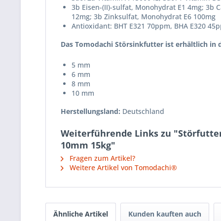
3b Eisen-(II)-sulfat, Monohydrat E1 4mg; 3b C
12mg; 3b Zinksulfat, Monohydrat E6 100mg
Antioxidant: BHT E321 70ppm, BHA E320 45
Das Tomodachi Störsinkfutter ist erhältlich in 
5 mm
6 mm
8 mm
10 mm
Herstellungsland:
Deutschland
Weiterführende Links zu "Störfutter
10mm 15kg"
Fragen zum Artikel?
Weitere Artikel von Tomodachi®
Ähnliche Artikel
Kunden kauften auch