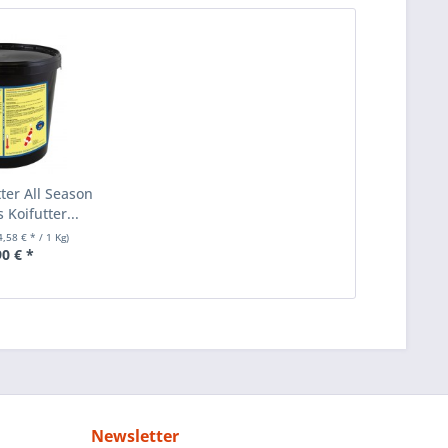
ter All Season
 Koifutter...
4,58 € * / 1 Kg)
90 € *
Newsletter