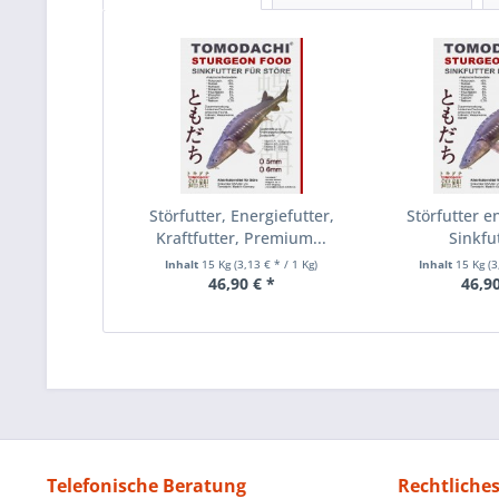
Störfutter, Energiefutter,
Störfutter e
Kraftfutter, Premium...
Sinkfut
Inhalt
15 Kg
(3,13 € * / 1 Kg)
Inhalt
15 Kg
(3
46,90 € *
46,90
Telefonische Beratung
Rechtliche