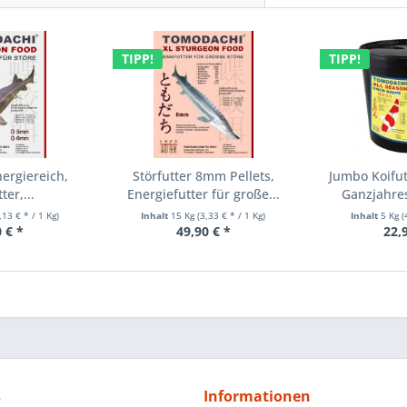
TIPP!
TIPP!
nergiereich,
Störfutter 8mm Pellets,
Jumbo Koifut
ter,...
Energiefutter für große...
Ganzjahres
,13 € * / 1 Kg)
Inhalt
15 Kg
(3,33 € * / 1 Kg)
Inhalt
5 Kg
(
 € *
49,90 € *
22,
s
Informationen