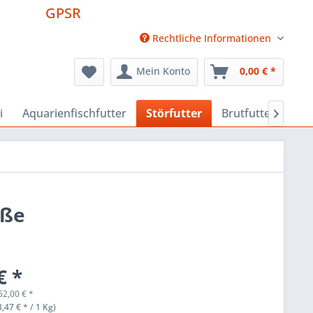
GPSR
Rechtliche Informationen
Mein Konto
0,00 € *
i
Aquarienfischfutter
Störfutter
Brutfutter
Fut

oße
€ *
52,00
€
*
,47 € * / 1 Kg)