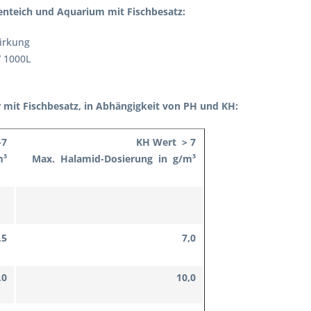
tenteich und Aquarium mit Fischbesatz:
Wirkung
/ 1000L
 mit Fischbesatz, in Abhängigkeit von PH und KH:
-7
KH Wert > 7
m³
Max. Halamid-Dosierung in g/m³
,5
7,0
,0
10,0