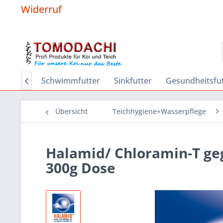
Widerruf
Hygiene
Schwimmfutter
Sinkfutter
Gesundheitsfut

Übersicht
Teichhygiene+Wasserpflege
Halamid/ Chloramin-T geg
300g Dose