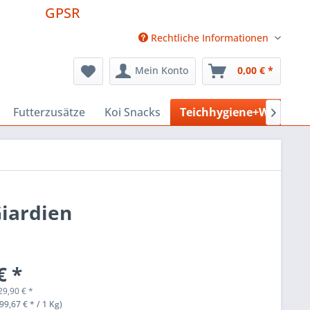
GPSR
Rechtliche Informationen
Mein Konto
0,00 € *
Futterzusätze
Koi Snacks
Teichhygiene+Wasserpf

Giardien
€ *
29,90
€
*
99,67 € * / 1 Kg)