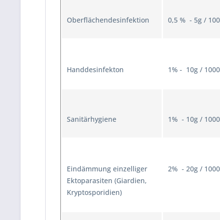
Oberflächendesinfektion
0,5 % - 5g / 10
Handdesinfekton
1% - 10g / 100
Sanitärhygiene
1% - 10g / 100
Eindämmung einzelliger
2% - 20g / 100
Ektoparasiten (Giardien,
Kryptosporidien)