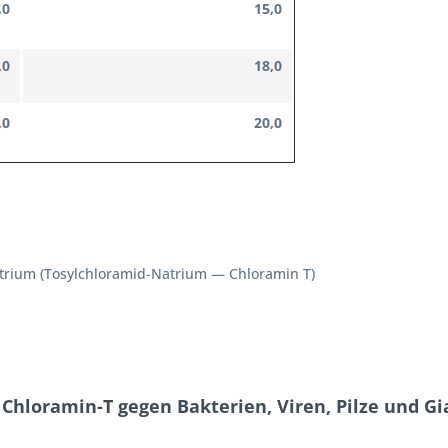
,0
15,0
,0
18,0
,0
20,0
trium (Tosylchloramid-Natrium — Chloramin T)
Chloramin-T gegen Bakterien, Viren, Pilze und Gi