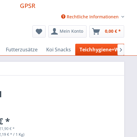
GPSR
Rechtliche Informationen
Mein Konto
0,00 € *
Futterzusätze
Koi Snacks
Teichhygiene+Wasserpf

H
€ *
21,90
€
*
,19 € * / 1 Kg)