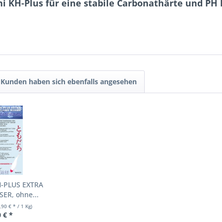
 KH-Plus für eine stabile Carbonathärte und PH 
Kunden haben sich ebenfalls angesehen
H-PLUS EXTRA
ER, ohne...
,90 € * / 1 Kg)
 € *