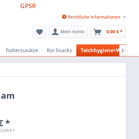
GPSR
Rechtliche Informationen
Mein Konto
0,00 € *
Futterzusätze
Koi Snacks
Teichhygiene+Wasserpf

n am
€ *
12,90
€
*
k