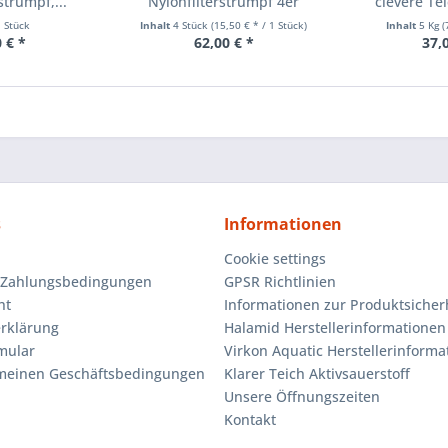
strumpf,...
Nylonfilterstrumpf 4er
clevere Te
Sparpack ,...
1 Stück
Inhalt
4 Stück
(15,50 € * / 1 Stück)
Inhalt
5 Kg
(
 € *
62,00 € *
37,
s
Informationen
Cookie settings
 Zahlungsbedingungen
GPSR Richtlinien
ht
Informationen zur Produktsicher
rklärung
Halamid Herstellerinformationen
mular
Virkon Aquatic Herstellerinforma
emeinen Geschäftsbedingungen
Klarer Teich Aktivsauerstoff
Unsere Öffnungszeiten
Kontakt