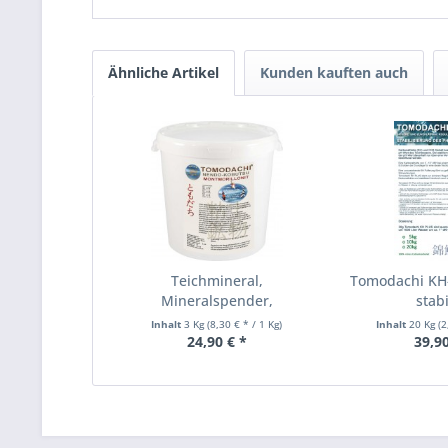
Ähnliche Artikel
Kunden kauften auch
Teichmineral,
Tomodachi KH-
Mineralspender,
stabi
Montmorillonit,...
Inhalt
3 Kg
(8,30 € * / 1 Kg)
Inhalt
20 Kg
(2
24,90 € *
39,90