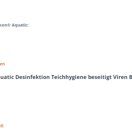
kon® Aquatic:
nen
atic Desinfektion Teichhygiene beseitigt Viren Ba
tt