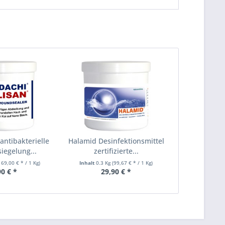
antibakterielle
Halamid Desinfektionsmittel
egelung...
zertifizierte...
169,00 € * / 1 Kg)
Inhalt
0.3 Kg
(99,67 € * / 1 Kg)
90 € *
29,90 € *