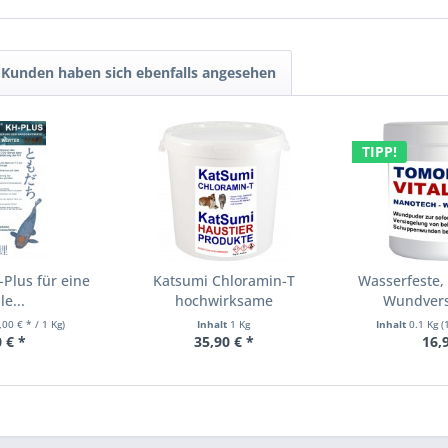
Kunden haben sich ebenfalls angesehen
TIPP!
Plus für eine
Katsumi Chloramin-T
Wasserfeste, 
le...
hochwirksame
Wundversi
Desinfektion,...
,00 € * / 1 Kg)
Inhalt
1 Kg
Inhalt
0.1 Kg
(
 € *
35,90 € *
16,