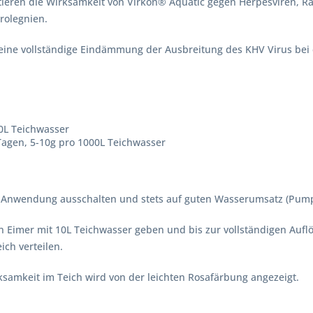
ieren die Wirksamkeit von Virkon® Aquatic gegen Herpesviren, Ra
olegnien.
ine vollständige Eindämmung der Ausbreitung des KHV Virus bei 
00L Teichwasser
 Tagen, 5-10g pro 1000L Teichwasser
 Anwendung ausschalten und stets auf guten Wasserumsatz (Pump
 Eimer mit 10L Teichwasser geben und bis zur vollständigen Aufl
ich verteilen.
ksamkeit im Teich wird von der leichten Rosafärbung angezeigt.