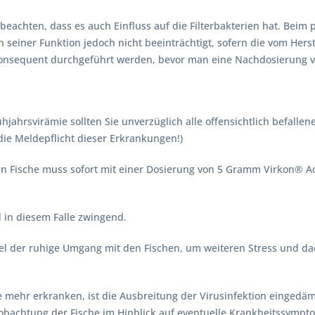
beachten, dass es auch Einfluss auf die Filterbakterien hat. Beim
 in seiner Funktion jedoch nicht beeinträchtigt, sofern die vom He
onsequent durchgeführt werden, bevor man eine Nachdosierung 
ühjahrsvirämie sollten Sie unverzüglich alle offensichtlich befall
 die Meldepflicht dieser Erkrankungen!)
 Fische muss sofort mit einer Dosierung von 5 Gramm Virkon® Aqu
in diesem Falle zwingend.
evel der ruhige Umgang mit den Fischen, um weiteren Stress und 
he mehr erkranken, ist die Ausbreitung der Virusinfektion einge
obachtung der Fische im Hinblick auf eventuelle Krankheitssympto