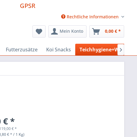
GPSR
Rechtliche Informationen
Mein Konto
0,00 € *
Futterzusätze
Koi Snacks
Teichhygiene+Wasserpf

 € *
119,00
€
*
,80 € * / 1 Kg)