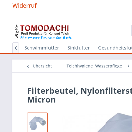
Widerruf
Hygiene
Schwimmfutter
Sinkfutter
Gesundheitsfut

Übersicht
Teichhygiene+Wasserpflege
Filterbeutel, Nylonfilter
Micron