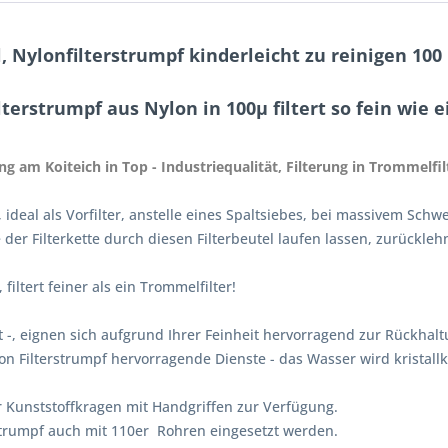
 Nylonfilterstrumpf kinderleicht zu reinigen 100
lterstrumpf aus Nylon in 100µ filtert so fein wie 
g am Koiteich in Top - Industriequalität, Filterung in Trommelfil
 ideal als Vorfilter, anstelle eines Spaltsiebes, bei massivem S
er Filterkette durch diesen Filterbeutel laufen lassen, zurückl
iltert feiner als ein Trommelfilter!
nt -, eignen sich aufgrund Ihrer Feinheit hervorragend zur Rückha
on Filterstrumpf hervorragende Dienste - das Wasser wird kristallk
er Kunststoffkragen mit Handgriffen zur Verfügung.
trumpf auch mit 110er Rohren eingesetzt werden.