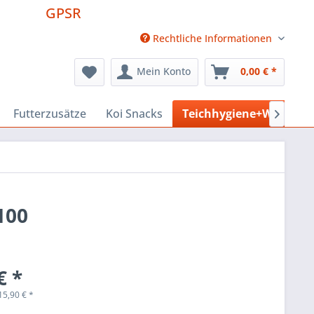
GPSR
Rechtliche Informationen
Mein Konto
0,00 € *
Futterzusätze
Koi Snacks
Teichhygiene+Wasserpf

100
€ *
15,90
€
*
k