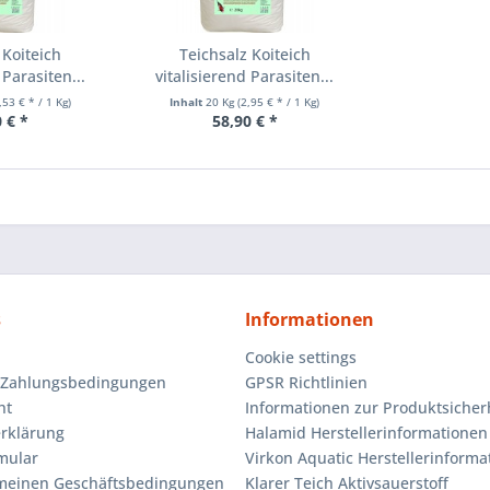
 Koiteich
Teichsalz Koiteich
 Parasiten...
vitalisierend Parasiten...
,53 € * / 1 Kg)
Inhalt
20 Kg
(2,95 € * / 1 Kg)
 € *
58,90 € *
s
Informationen
Cookie settings
 Zahlungsbedingungen
GPSR Richtlinien
ht
Informationen zur Produktsicher
rklärung
Halamid Herstellerinformationen
mular
Virkon Aquatic Herstellerinforma
emeinen Geschäftsbedingungen
Klarer Teich Aktivsauerstoff