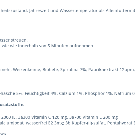
heitszustand, Jahreszeit und Wassertemperatur als Alleinfuttermit
asser streuen.
an, wie wie innerhalb von 5 Minuten aufnehmen.
rillmehl, Weizenkeime, Biohefe, Spirulina 7%, Paprikaextrakt 12p
ohasche 5%, Feuchtigkeit 4%, Calzium 1%, Phosphor 1%, Natrium 
usatzstoffe:
 2000 IE, 3a300 Vitamin C 120 mg, 3a700 Vitamin E 200 mg
alciumjodat, wasserfrei E2 3mg; 3b Kupfer-(II)-sulfat, Pentahydrat
ppm