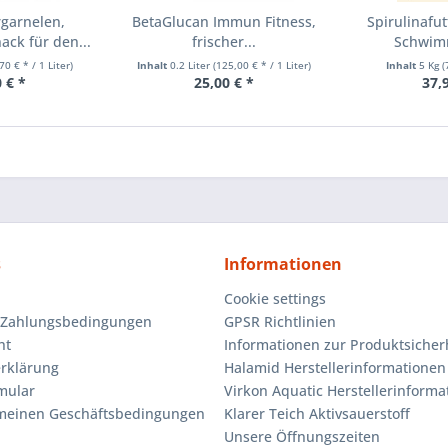
garnelen,
BetaGlucan Immun Fitness,
Spirulinafut
ack für den...
frischer...
Schwimm
70 € * / 1 Liter)
Inhalt
0.2 Liter
(125,00 € * / 1 Liter)
Inhalt
5 Kg
(
 € *
25,00 € *
37,
s
Informationen
Cookie settings
 Zahlungsbedingungen
GPSR Richtlinien
ht
Informationen zur Produktsicher
rklärung
Halamid Herstellerinformationen
mular
Virkon Aquatic Herstellerinforma
emeinen Geschäftsbedingungen
Klarer Teich Aktivsauerstoff
Unsere Öffnungszeiten