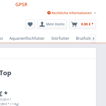
GPSR
Rechtliche Informationen
Mein Konto
0,00 € *
oi
Aquarienfischfutter
Störfutter
Brutfutter
Fu

 Top
€ *
25,80
€
*
,90 € * / 1 Kg)