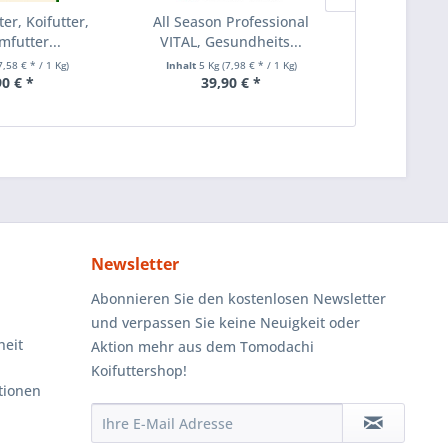
ter, Koifutter,
All Season Professional
Immunschutz
futter...
VITAL, Gesundheits...
Monogly
7,58 € * / 1 Kg)
Inhalt
5 Kg
(7,98 € * / 1 Kg)
Inhalt
2 K
90 € *
39,90 € *
16
Newsletter
Abonnieren Sie den kostenlosen Newsletter
und verpassen Sie keine Neuigkeit oder
heit
Aktion mehr aus dem Tomodachi
Koifuttershop!
tionen