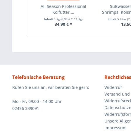
All Season Professional
Süßwasser
Koifutter,...
Shrimps, Koisn
Inhalt
5 Kg
(6,98 € * / 1 Kg)
Inhalt
5 Liter
(2,
34,90 € *
13,50
Telefonische Beratung
Rechtliche
Rufen Sie uns an, wir beraten Sie gern:
Widerruf
Versand und
Widerrufsrec
Mo - Fr, 09:00 - 14:00 Uhr
Datenschutze
02436 339091
Widerrufsfor
Unsere Allg
Impressum