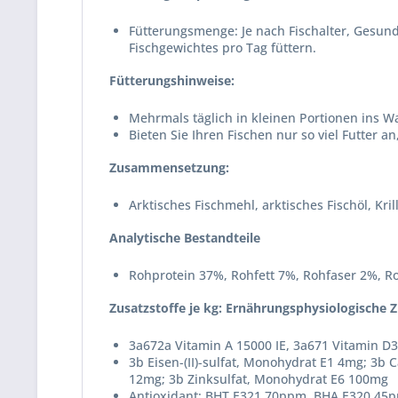
Fütterungsmenge: Je nach Fischalter, Gesund
Fischgewichtes pro Tag füttern.
Fütterungshinweise:
Mehrmals täglich in kleinen Portionen ins W
Bieten Sie Ihren Fischen nur so viel Futter 
Zusammensetzung:
Arktisches Fischmehl, arktisches Fischöl, K
Analytische Bestandteile
Rohprotein 37%, Rohfett 7%, Rohfaser 2%, R
Zusatzstoffe je kg: Ernährungsphysiologische Z
3a672a Vitamin A 15000 IE, 3a671 Vitamin D3
3b Eisen-(II)-sulfat, Monohydrat E1 4mg; 3b C
12mg; 3b Zinksulfat, Monohydrat E6 100mg
Antioxidant: BHT E321 70ppm, BHA E320 45