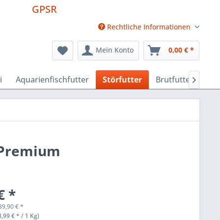
GPSR
Rechtliche Informationen
Mein Konto
0,00 € *
i
Aquarienfischfutter
Störfutter
Brutfutter
Fut

, Premium
€ *
39,90
€
*
,99 € * / 1 Kg)