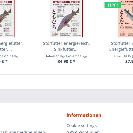
TIPP!
nergiefutter,
Störfutter energiereich,
Störfutter
ter,...
Sinkfutter,...
Energiefutte
,98 € * / 1 Kg)
Inhalt
10 Kg
(3,49 € * / 1 Kg)
Inhalt
10 Kg
 € *
34,90 € *
37,
s
Informationen
Cookie settings
 Zahlungsbedingungen
GPSR Richtlinien