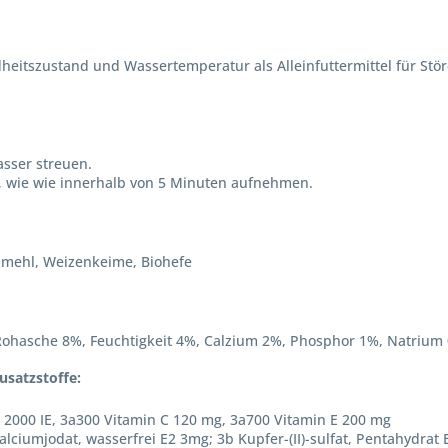
heitszustand und Wassertemperatur als Alleinfuttermittel für St
asser streuen.
an, wie wie innerhalb von 5 Minuten aufnehmen.
illmehl, Weizenkeime, Biohefe
Rohasche 8%, Feuchtigkeit 4%, Calzium 2%, Phosphor 1%, Natrium
usatzstoffe:
 2000 IE, 3a300 Vitamin C 120 mg, 3a700 Vitamin E 200 mg
alciumjodat, wasserfrei E2 3mg; 3b Kupfer-(II)-sulfat, Pentahydrat