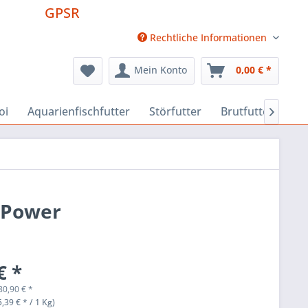
GPSR
Rechtliche Informationen
Mein Konto
0,00 € *
oi
Aquarienfischfutter
Störfutter
Brutfutter
Fu

, Power
€ *
80,90
€
*
,39 € * / 1 Kg)