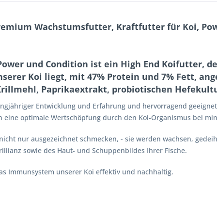
emium Wachstumsfutter, Kraftfutter für Koi, Pow
 Power und Condition ist ein High End Koifutter,
erer Koi liegt, mit 47% Protein und 7% Fett, an
illmehl, Paprikaextrakt, probiotischen Hefekult
t langjähriger Entwicklung und Erfahrung und hervorragend geeigne
en eine optimale Wertschöpfung durch den Koi-Organismus bei min
icht nur ausgezeichnet schmecken, - sie werden wachsen, gedeihe
illianz sowie des Haut- und Schuppenbildes Ihrer Fische.
as Immunsystem unserer Koi effektiv und nachhaltig.