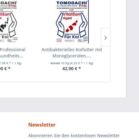
 Professional
Antibakterielles Koifutter mit
Koifutter,
sundheits...
Monoglyceriden,...
Wachstums
7,98 € * / 1 Kg)
Inhalt
10 Kg
(4,29 € * / 1 Kg)
Inhalt
10 K
90 € *
42,90 € *
61
Newsletter
Abonnieren Sie den kostenlosen Newsletter