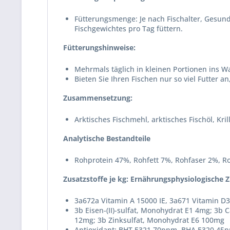
Fütterungsmenge: Je nach Fischalter, Gesund
Fischgewichtes pro Tag füttern.
Fütterungshinweise:
Mehrmals täglich in kleinen Portionen ins W
Bieten Sie Ihren Fischen nur so viel Futter 
Zusammensetzung:
Arktisches Fischmehl, arktisches Fischöl, Kr
Analytische Bestandteile
Rohprotein 47%, Rohfett 7%, Rohfaser 2%, R
Zusatzstoffe je kg: Ernährungsphysiologische Z
3a672a Vitamin A 15000 IE, 3a671 Vitamin D3
3b Eisen-(II)-sulfat, Monohydrat E1 4mg; 3b C
12mg; 3b Zinksulfat, Monohydrat E6 100mg
Antioxidant: BHT E321 70ppm, BHA E320 45