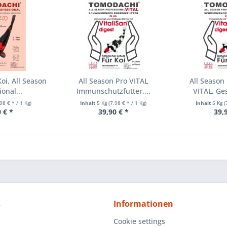
oi, All Season
All Season Pro VITAL
All Season
onal...
Immunschutzfutter,...
VITAL, Ge
,98 € * / 1 Kg)
Inhalt
5 Kg
(7,98 € * / 1 Kg)
Inhalt
5 Kg
(
 € *
39,90 € *
39,
s
Informationen
Cookie settings