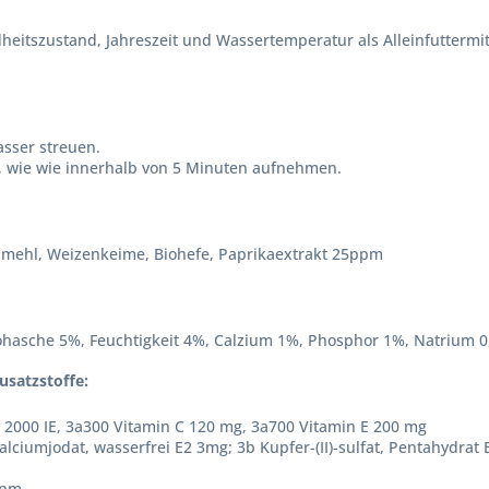
heitszustand, Jahreszeit und Wassertemperatur als Alleinfuttermit
asser streuen.
an, wie wie innerhalb von 5 Minuten aufnehmen.
illmehl, Weizenkeime, Biohefe, Paprikaextrakt 25ppm
ohasche 5%, Feuchtigkeit 4%, Calzium 1%, Phosphor 1%, Natrium 
usatzstoffe:
 2000 IE, 3a300 Vitamin C 120 mg, 3a700 Vitamin E 200 mg
alciumjodat, wasserfrei E2 3mg; 3b Kupfer-(II)-sulfat, Pentahydrat
ppm