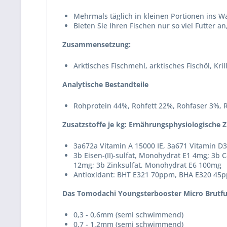
Mehrmals täglich in kleinen Portionen ins W
Bieten Sie Ihren Fischen nur so viel Futter 
Zusammensetzung:
Arktisches Fischmehl, arktisches Fischöl, Kr
Analytische Bestandteile
Rohprotein 44%, Rohfett 22%, Rohfaser 3%, 
Zusatzstoffe je kg: Ernährungsphysiologische Z
3a672a Vitamin A 15000 IE, 3a671 Vitamin D3
3b Eisen-(II)-sulfat, Monohydrat E1 4mg; 3b C
12mg; 3b Zinksulfat, Monohydrat E6 100mg
Antioxidant: BHT E321 70ppm, BHA E320 45
Das Tomodachi Youngsterbooster Micro Brutfutte
0,3 - 0,6mm (semi schwimmend)
0,7 - 1,2mm (semi schwimmend)