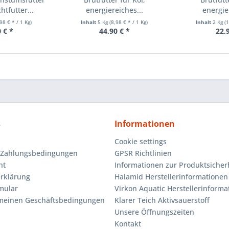
htfutter...
energiereiches...
energie
,98 € * / 1 Kg)
Inhalt
5 Kg
(8,98 € * / 1 Kg)
Inhalt
2 Kg
(
 € *
44,90 € *
22,
s
Informationen
Cookie settings
 Zahlungsbedingungen
GPSR Richtlinien
ht
Informationen zur Produktsicher
rklärung
Halamid Herstellerinformationen
mular
Virkon Aquatic Herstellerinforma
emeinen Geschäftsbedingungen
Klarer Teich Aktivsauerstoff
Unsere Öffnungszeiten
Kontakt