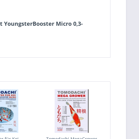
ut YoungsterBooster Micro 0,3-
er für Koi,
Tomodachi MegaGrower