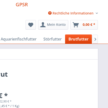
GPSR
Rechtliche Informationen
Mein Konto
0,00 € *
Aquarienfischfutter
Störfutter
Brutfutter
Futter

rut
€ *
22,90
€
*
,45 € * / 1 Kg)