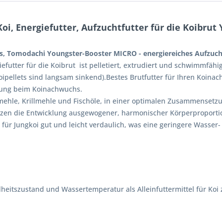
oi, Energiefutter, Aufzuchtfutter für die Koibru
hs, Tomodachi Youngster-Booster MICRO - energiereiches Aufzuch
utter für die Koibrut ist pelletiert, extrudiert und schwimmfähig
Koipellets sind langsam sinkend).Bestes Brutfutter für Ihren Koi
lung beim Koinachwuchs.
chmehle, Krillmehle und Fischöle, in einer optimalen Zusammensetz
zen die Entwicklung ausgewogener, harmonischer Körperproporti
für Jungkoi gut und leicht verdaulich, was eine geringere Wasser- 
heitszustand und Wassertemperatur als Alleinfuttermittel für Ko