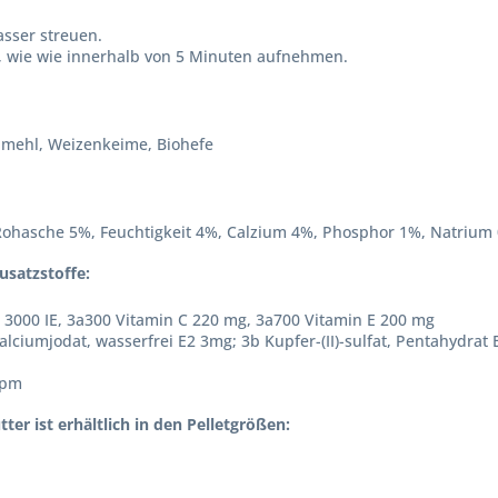
asser streuen.
an, wie wie innerhalb von 5 Minuten aufnehmen.
illmehl, Weizenkeime, Biohefe
Rohasche 5%, Feuchtigkeit 4%, Calzium 4%, Phosphor 1%, Natrium
usatzstoffe:
 3000 IE, 3a300 Vitamin C 220 mg, 3a700 Vitamin E 200 mg
alciumjodat, wasserfrei E2 3mg; 3b Kupfer-(II)-sulfat, Pentahydrat
ppm
r ist erhältlich in den Pelletgrößen: