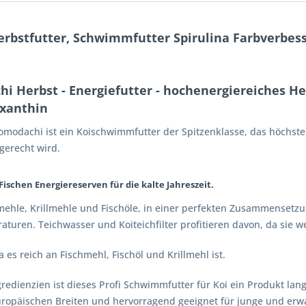
erbstfutter, Schwimmfutter Spirulina Farbverbes
i Herbst - Energiefutter - hochenergiereiches He
axanthin
Tomodachi ist ein Koischwimmfutter der Spitzenklasse, das höchs
gerecht wird.
ischen Energiereserven für die kalte Jahreszeit.
hmehle, Krillmehle und Fischöle, in einer perfekten Zusammensetzu
turen. Teichwasser und Koiteichfilter profitieren davon, da sie w
es reich an Fischmehl, Fischöl und Krillmehl ist.
gredienzien ist dieses Profi Schwimmfutter für Koi ein Produkt la
uropäischen Breiten und hervorragend geeignet für junge und erw