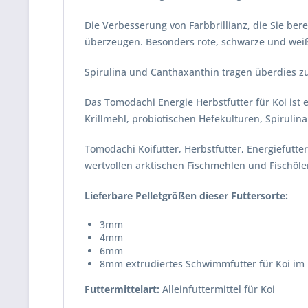
Die Verbesserung von Farbbrillianz, die Sie ber
überzeugen. Besonders rote, schwarze und weiße
Spirulina und Canthaxanthin tragen überdies z
Das Tomodachi Energie Herbstfutter für Koi ist
Krillmehl, probiotischen Hefekulturen, Spirulin
Tomodachi Koifutter, Herbstfutter, Energiefutte
wertvollen arktischen Fischmehlen und Fischöl
Lieferbare Pelletgrößen dieser Futtersorte:
3mm
4mm
6mm
8mm extrudiertes Schwimmfutter für Koi im 
Futtermittelart:
Alleinfuttermittel für Koi