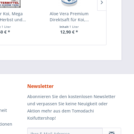
ür Koi, Mega
Aloe Vera Premium
Herbstfutte
 Herbst und...
Direktsaft für Koi,...
Gesundhe
t
1 Liter
Inhalt
1 Liter
Inhalt
10 K
50 € *
12,90 € *
91
Newsletter
Abonnieren Sie den kostenlosen Newsletter
und verpassen Sie keine Neuigkeit oder
heit
Aktion mehr aus dem Tomodachi
Koifuttershop!
tionen