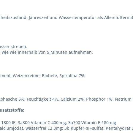
heitszustand, Jahreszeit und Wassertemperatur als Alleinfuttermit
asser streuen.
an, wie wie innerhalb von 5 Minuten aufnehmen.
illmehl, Weizenkeime, Biohefe, Spirulina 7%
Rohasche 5%, Feuchtigkeit 4%, Calzium 2%, Phosphor 1%, Natrium
usatzstoffe:
 1800 IE, 3a300 Vitamin C 400 mg, 3a700 Vitamin E 180 mg
alciumjodat, wasserfrei E2 3mg; 3b Kupfer-(II)-sulfat, Pentahydrat