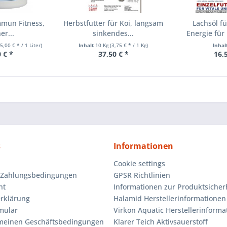
mmun Fitness,
Herbstfutter für Koi, langsam
Lachsöl f
er...
sinkendes...
Energie für
5,00 € * / 1 Liter)
Inhalt
10 Kg
(3,75 € * / 1 Kg)
Inhal
 € *
37,50 € *
16,
s
Informationen
Cookie settings
 Zahlungsbedingungen
GPSR Richtlinien
ht
Informationen zur Produktsicher
rklärung
Halamid Herstellerinformationen
mular
Virkon Aquatic Herstellerinforma
emeinen Geschäftsbedingungen
Klarer Teich Aktivsauerstoff