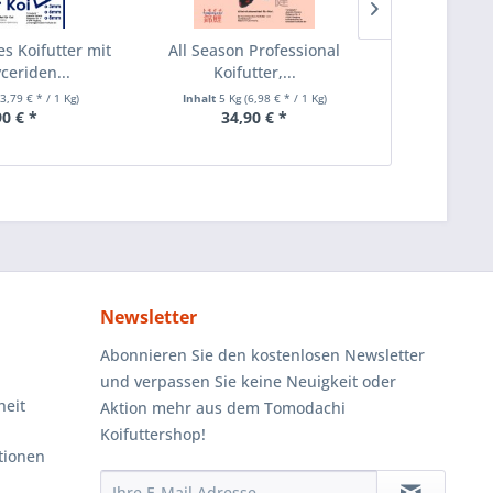
es Koifutter mit
All Season Professional
Gesundh
ceriden...
Koifutter,...
Herbstfutte
(3,79 € * / 1 Kg)
Inhalt
5 Kg
(6,98 € * / 1 Kg)
Inhalt
5 Kg
90 € *
34,90 € *
52
Newsletter
Abonnieren Sie den kostenlosen Newsletter
und verpassen Sie keine Neuigkeit oder
heit
Aktion mehr aus dem Tomodachi
Koifuttershop!
tionen