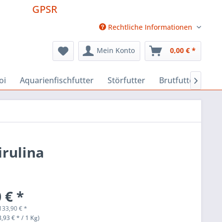
GPSR
Rechtliche Informationen
Mein Konto
0,00 € *
oi
Aquarienfischfutter
Störfutter
Brutfutter
Fu

irulina
 € *
133,90
€
*
,93 € * / 1 Kg)