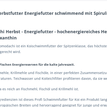
erbstfutter Energiefutter schwimmend mit Spirul
i Herbst - Energiefutter - hochenergiereiches He
axanthin
Tomodachi ist ein Koischwimmfutter der Spitzenklasse, das höchs
gerecht wird.
ischen Energiereserven für die kalte Jahreszeit.
hmehle, Krillmehle und Fischöle, in einer perfekten Zusammensetzu
turen. Teichwasser und Koiteichfilter profitieren davon, da sie w
es reich an Fischmehl, Fischöl und Krillmehl ist.
gredienzien ist dieses Profi Schwimmfutter für Koi ein Produkt la
uropäischen Breiten und hervorragend geeignet für junge und erw