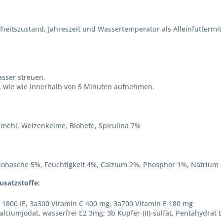
heitszustand, Jahreszeit und Wassertemperatur als Alleinfuttermit
asser streuen.
an, wie wie innerhalb von 5 Minuten aufnehmen.
illmehl, Weizenkeime, Biohefe, Spirulina 7%
Rohasche 5%, Feuchtigkeit 4%, Calzium 2%, Phosphor 1%, Natrium
usatzstoffe:
 1800 IE, 3a300 Vitamin C 400 mg, 3a700 Vitamin E 180 mg
alciumjodat, wasserfrei E2 3mg; 3b Kupfer-(II)-sulfat, Pentahydrat