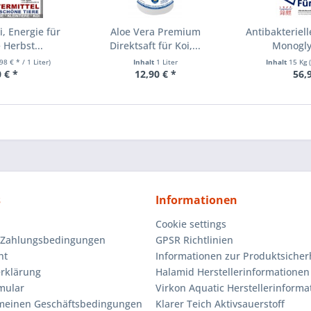
i, Energie für
Aloe Vera Premium
Antibakteriell
 Herbst...
Direktsaft für Koi,...
Monogly
98 € * / 1 Liter)
Inhalt
1 Liter
Inhalt
15 Kg
 € *
12,90 € *
56,
s
Informationen
Cookie settings
 Zahlungsbedingungen
GPSR Richtlinien
ht
Informationen zur Produktsicher
rklärung
Halamid Herstellerinformationen
mular
Virkon Aquatic Herstellerinforma
emeinen Geschäftsbedingungen
Klarer Teich Aktivsauerstoff