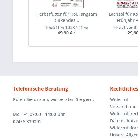
Herbstfutter für Koi, langsam
Lachsöl für Ko
sinkendes...
Frühjahr +
Inhalt
15 Kg
(3,33 € * / 1 Kg)
Inhalt
5 Liter
(5,
49,90 € *
29,90
Telefonische Beratung
Rechtliche
Rufen Sie uns an, wir beraten Sie gern:
Widerruf
Versand und
Widerrufsrec
Mo - Fr, 09:00 - 14:00 Uhr
Datenschutze
02436 339091
Widerrufsfor
Unsere Allg