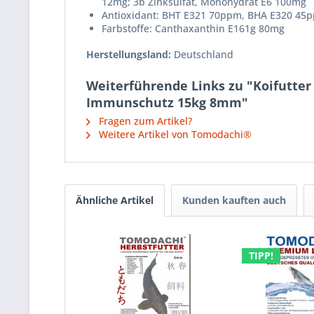
12mg; 3b Zinksulfat, Monohydrat E6 100mg
Antioxidant: BHT E321 70ppm, BHA E320 45
Farbstoffe: Canthaxanthin E161g 80mg
Herstellungsland:
Deutschland
Weiterführende Links zu "Koifutter
Immunschutz 15kg 8mm"
Fragen zum Artikel?
Weitere Artikel von Tomodachi®
Ähnliche Artikel
Kunden kauften auch
TIPP!