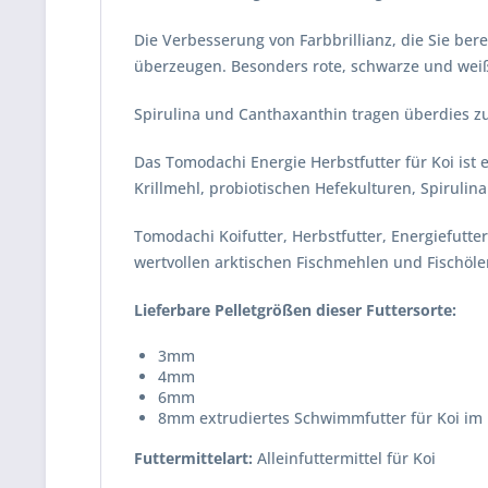
Die Verbesserung von Farbbrillianz, die Sie ber
überzeugen. Besonders rote, schwarze und weiße
Spirulina und Canthaxanthin tragen überdies z
Das Tomodachi Energie Herbstfutter für Koi ist
Krillmehl, probiotischen Hefekulturen, Spirulin
Tomodachi Koifutter, Herbstfutter, Energiefutte
wertvollen arktischen Fischmehlen und Fischöl
Lieferbare Pelletgrößen dieser Futtersorte:
3mm
4mm
6mm
8mm extrudiertes Schwimmfutter für Koi im 
Futtermittelart:
Alleinfuttermittel für Koi