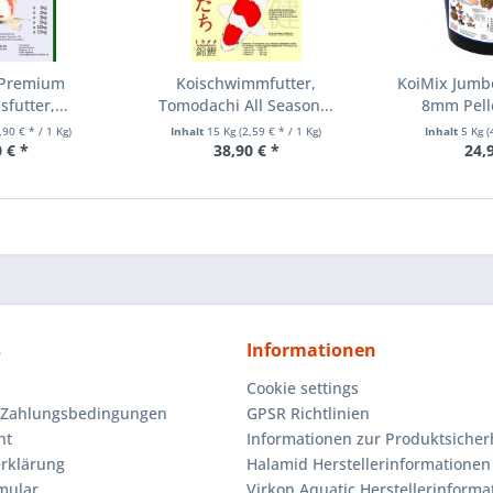
r Premium
Koischwimmfutter,
KoiMix Jumbo
utter,...
Tomodachi All Season...
8mm Pelle
,90 € * / 1 Kg)
Inhalt
15 Kg
(2,59 € * / 1 Kg)
Inhalt
5 Kg
(
 € *
38,90 € *
24,
s
Informationen
Cookie settings
 Zahlungsbedingungen
GPSR Richtlinien
ht
Informationen zur Produktsicher
rklärung
Halamid Herstellerinformationen
mular
Virkon Aquatic Herstellerinforma