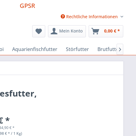
GPSR
Rechtliche Informationen
Mein Konto
0,00 € *
oi
Aquarienfischfutter
Störfutter
Brutfutter
Fu

esfutter,
€ *
34,90
€
*
98 € * / 1 Kg)