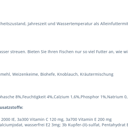
heitszustand, Jahreszeit und Wassertemperatur als Alleinfuttermit
sser streuen. Bieten Sie Ihren Fischen nur so viel Futter an, wie
rillmehl, Weizenkeime, Biohefe, Knoblauch, Kräutermischung
ohasche 8%,Feuchtigkeit 4%,Calzium 1,6%,Phosphor 1%,Natrium 0
usatzstoffe:
 2000 IE, 3a300 Vitamin C 120 mg, 3a700 Vitamin E 200 mg
alciumjodat, wasserfrei E2 3mg; 3b Kupfer-(II)-sulfat, Pentahydrat