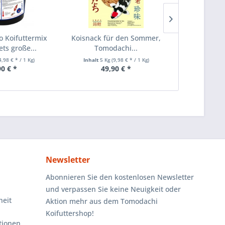
 Koifuttermix
Koisnack für den Sommer,
Sommerf
ts große...
Tomodachi...
Tom
Rieseng
4,98 € * / 1 Kg)
Inhalt
5 Kg
(9,98 € * / 1 Kg)
Inhalt
10 K
90 € *
49,90 € *
82
Newsletter
Abonnieren Sie den kostenlosen Newsletter
und verpassen Sie keine Neuigkeit oder
heit
Aktion mehr aus dem Tomodachi
Koifuttershop!
tionen