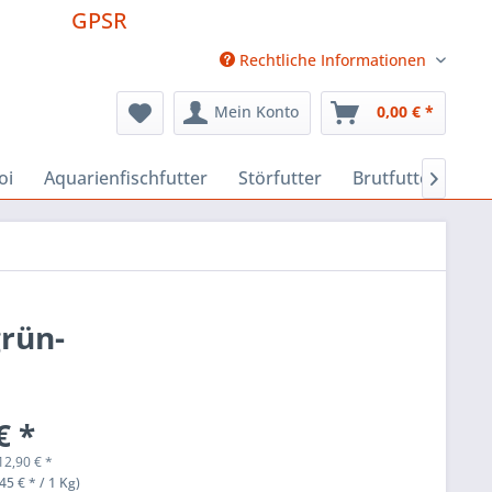
GPSR
Rechtliche Informationen
Mein Konto
0,00 € *
oi
Aquarienfischfutter
Störfutter
Brutfutter
Fu

grün-
€ *
12,90
€
*
45 € * / 1 Kg)