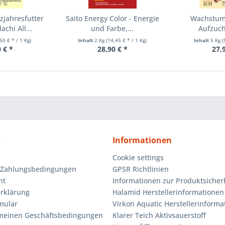
zjahresfutter
Saito Energy Color - Energie
Wachstums
chi All...
und Farbe,...
Aufzucht
,50 € * / 1 Kg)
Inhalt
2 Kg
(14,45 € * / 1 Kg)
Inhalt
5 Kg
(
 € *
28,90 € *
27,
s
Informationen
Cookie settings
 Zahlungsbedingungen
GPSR Richtlinien
ht
Informationen zur Produktsicher
rklärung
Halamid Herstellerinformationen
mular
Virkon Aquatic Herstellerinforma
emeinen Geschäftsbedingungen
Klarer Teich Aktivsauerstoff