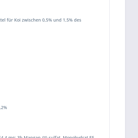
tel für Koi zwischen 0,5% und 1,5% des
0,2%
 E4 4 mg; 3b Mangan-(II)-sulfat, Monohydrat E5