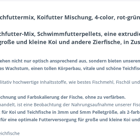
chfuttermix, Koifutter Mischung, 4-color, rot-gr
hfutter-Mix, Schwimmfutterpellets, eine extrudier
oße und kleine Koi und andere Zierfische, in 
hen nicht nur optisch ansprechend aus, sondern bieten unseren
les Wachstum, einen tollen Körperbau, vitale und schöne Teichfi
itativ hochwertige Inhaltsstoffe, wie bestes Fischmehl, Fischöl und
ichnung und Farbskalierung der Fische, ohne zu verfärben.
andelt, ist eine Beobachtung der Nahrungsaufnahme unserer Fisc
für Koi und Teichfische in 3mm und 5mm Pelletgröße, als 2-farbi
ür eine optimale Futterversorgung für große und kleine Koi und 
eichfische