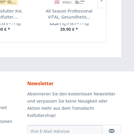
futter Koi,
All Season Professional
Tomodach
futter,...
VITAL, Gesundheits...
Koif
5,58 € * / 1 Kg)
Inhalt
5 Kg
(7,98 € * / 1 Kg)
Inhalt
5 K
90 € *
39,90 € *
29
Newsletter
Abonnieren Sie den kostenlosen Newsletter
und verpassen Sie keine Neuigkeit oder
heit
Aktion mehr aus dem Tomodachi
Koifuttershop!
tionen