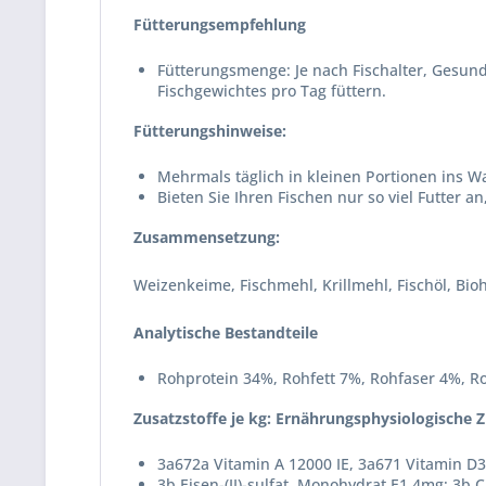
Fütterungsempfehlung
Fütterungsmenge: Je nach Fischalter, Gesund
Fischgewichtes pro Tag füttern.
Fütterungshinweise:
Mehrmals täglich in kleinen Portionen ins W
Bieten Sie Ihren Fischen nur so viel Futter 
Zusammensetzung:
Weizenkeime, Fischmehl, Krillmehl, Fischöl, Bio
Analytische Bestandteile
Rohprotein 34%, Rohfett 7%, Rohfaser 4%, R
Zusatzstoffe je kg: Ernährungsphysiologische Z
3a672a Vitamin A 12000 IE, 3a671 Vitamin D3
3b Eisen-(II)-sulfat, Monohydrat E1 4mg; 3b C