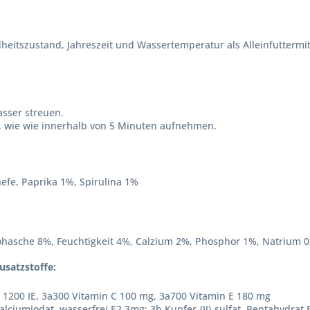
heitszustand, Jahreszeit und Wassertemperatur als Alleinfuttermit
asser streuen.
an, wie wie innerhalb von 5 Minuten aufnehmen.
hefe, Paprika 1%, Spirulina 1%
ohasche 8%, Feuchtigkeit 4%, Calzium 2%, Phosphor 1%, Natrium 
usatzstoffe:
 1200 IE, 3a300 Vitamin C 100 mg, 3a700 Vitamin E 180 mg
alciumjodat, wasserfrei E2 3mg; 3b Kupfer-(II)-sulfat, Pentahydrat