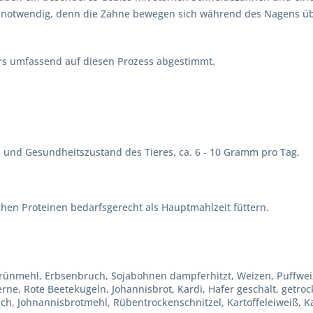
h notwendig, denn die Zähne bewegen sich während des Nagens üb
rs umfassend auf diesen Prozess abgestimmt.
 und Gesundheitszustand des Tieres, ca. 6 - 10 Gramm pro Tag.
chen Proteinen bedarfsgerecht als Hauptmahlzeit füttern.
grünmehl, Erbsenbruch, Sojabohnen dampferhitzt, Weizen, Puffwe
ne, Rote Beetekugeln, Johannisbrot, Kardi, Hafer geschält, getr
ch, Johnannisbrotmehl, Rübentrockenschnitzel, Kartoffeleiweiß, Ka