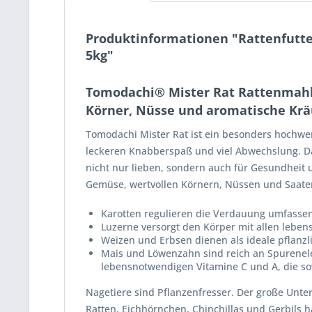
Produktinformationen "Rattenfutte
5kg"
Tomodachi® Mister Rat Rattenmahlze
Körner, Nüsse und aromatische Kräu
Tomodachi Mister Rat ist ein besonders hochwerti
leckeren Knabberspaß und viel Abwechslung. Da
nicht nur lieben, sondern auch für Gesundheit
Gemüse, wertvollen Körnern, Nüssen und Saate
Karotten regulieren die Verdauung umfass
Luzerne versorgt den Körper mit allen lebe
Weizen und Erbsen dienen als ideale pflanzl
Mais und Löwenzahn sind reich an Spurenel
lebensnotwendigen Vitamine C und A, die so
Nagetiere sind Pflanzenfresser. Der große Unt
Ratten, Eichhörnchen, Chinchillas und Gerbils 