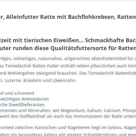
r, Alleinfutter Ratte mit Bachflohkrebsen, Ratt
it mit tierischen Eiweißen... Schmackhafte Bach
ter runden diese Qualitätsfuttersorte für Ratten
ges, vielseitiges, naturnahes, artgerechtes Alleinfuttermittel für
s Tomodachi® Ratten Futter enthält neben pflanzlichen auch tier
 und Wohlergehen zwingend brauchen. Das Tomodachi® Rattenfutter
n, Luzerne, Kräutern und Löwenzahn.
end und schonend
nswichtigen Aminosäuren
iche Eiweißlieferanten
ementen und Mineralien, wie Magnesium, Kalium, Calcium, Phosph
wohl den Stoffwechsel als auch das Immunsystem der Ratte unters
erschied zwischen Kaninchen und Nagetieren liegt im Gebiss. Nag
haben ein besonderes Gebiss mit starken Schneidezähnen und eine