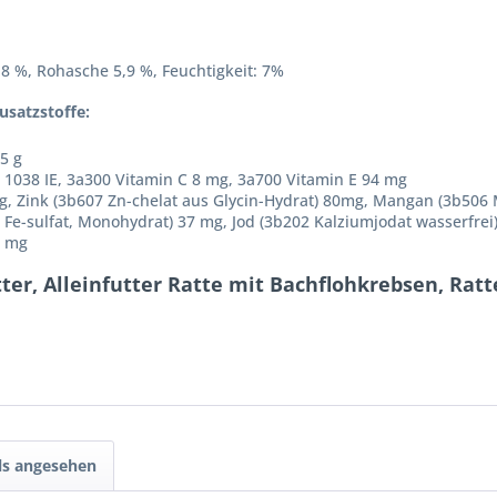
,8 %, Rohasche 5,9 %, Feuchtigkeit: 7%
usatzstoffe:
5 g
 1038 IE, 3a300 Vitamin C 8 mg, 3a700 Vitamin E 94 mg
mg, Zink (3b607 Zn-chelat aus Glycin-Hydrat) 80mg, Mangan (3b506 
1 Fe-sulfat, Monohydrat) 37 mg, Jod (3b202 Kalziumjodat wasserfre
2 mg
ter, Alleinfutter Ratte mit Bachflohkrebsen, Ra
ls angesehen