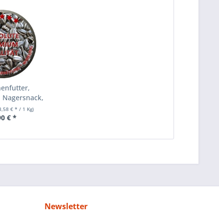
enfutter,
, Nagersnack,
L...
3,58 € * / 1 Kg)
90 € *
Newsletter