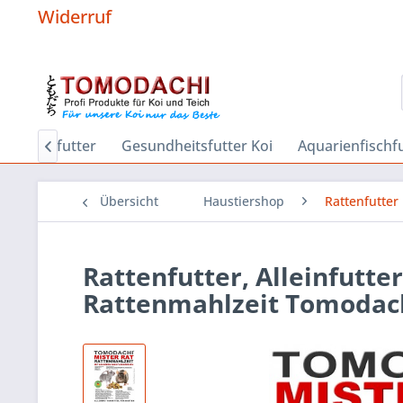
Widerruf
r
Sinkfutter
Gesundheitsfutter Koi
Aquarienfischf

Übersicht
Haustiershop
Rattenfutter
Rattenfutter, Alleinfutte
Rattenmahlzeit Tomodach