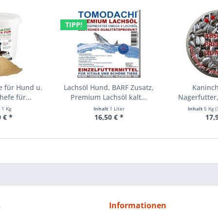
TIPP!
e für Hund u.
Lachsöl Hund, BARF Zusatz,
Kaninch
hefe für...
Premium Lachsöl kalt...
Nagerfutter
XX
t
1 Kg
Inhalt
1 Liter
Inhalt
5 Kg
(
 € *
16,50 € *
17,
s
Informationen