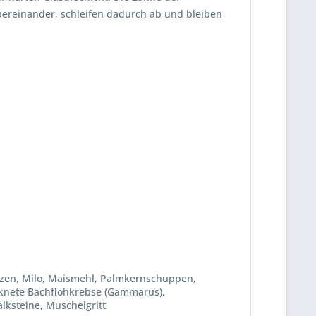
ereinander, schleifen dadurch ab und bleiben
izen, Milo, Maismehl, Palmkernschuppen,
ocknete Bachflohkrebse (Gammarus),
lksteine, Muschelgritt