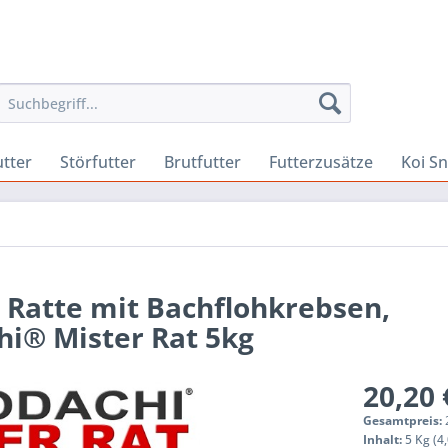
utter
Störfutter
Brutfutter
Futterzusätze
Koi S
r Ratte mit Bachflohkrebsen,
i® Mister Rat 5kg
20,20 
Gesamtpreis:
Inhalt:
5 Kg (4,