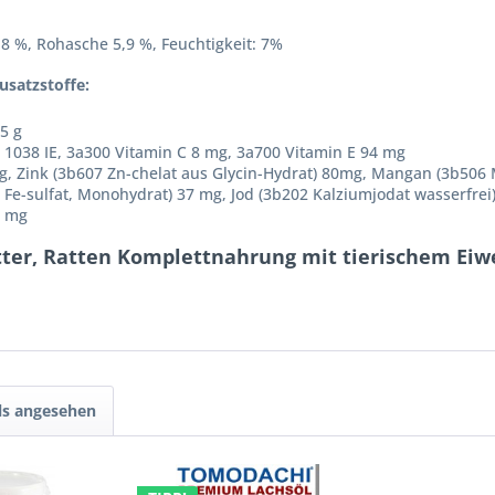
,8 %, Rohasche 5,9 %, Feuchtigkeit: 7%
usatzstoffe:
5 g
 1038 IE, 3a300 Vitamin C 8 mg, 3a700 Vitamin E 94 mg
mg, Zink (3b607 Zn-chelat aus Glycin-Hydrat) 80mg, Mangan (3b506 
1 Fe-sulfat, Monohydrat) 37 mg, Jod (3b202 Kalziumjodat wasserfre
2 mg
tter, Ratten Komplettnahrung mit tierischem Eiw
ls angesehen