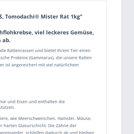
ß, Tomodachi® Mister Rat 1kg"
flohkrebse, viel leckeres Gemüse,
 ab.
 alle Rattenrassen und bietet Ihrem Tier einen
ische Proteine (Gammarus), die unsere Ratten
 ist angereichert mit viel natürlichem
or und Eisen und enthalten die
tützen.
etiere, wie Meerschweinchen, Hamster, Mäuse,
r harten Glasurschicht. Die Zähne der
ereinander, schleifen dadurch ab und bleiben