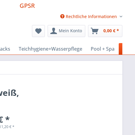
GPSR
Rechtliche Informationen
Mein Konto
0,00 € *
nacks
Teichhygiene+Wasserpflege
Pool + Spa
Haus
weiß,
€ *
11,20
€
*