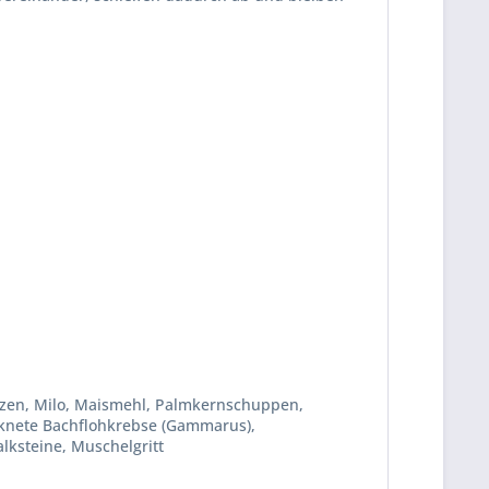
izen, Milo, Maismehl, Palmkernschuppen,
ocknete Bachflohkrebse (Gammarus),
lksteine, Muschelgritt