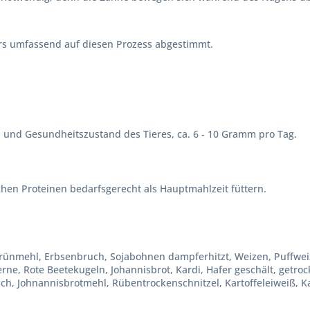
rs umfassend auf diesen Prozess abgestimmt.
 und Gesundheitszustand des Tieres, ca. 6 - 10 Gramm pro Tag.
chen Proteinen bedarfsgerecht als Hauptmahlzeit füttern.
grünmehl, Erbsenbruch, Sojabohnen dampferhitzt, Weizen, Puffwe
ne, Rote Beetekugeln, Johannisbrot, Kardi, Hafer geschält, getr
ch, Johnannisbrotmehl, Rübentrockenschnitzel, Kartoffeleiweiß, Ka