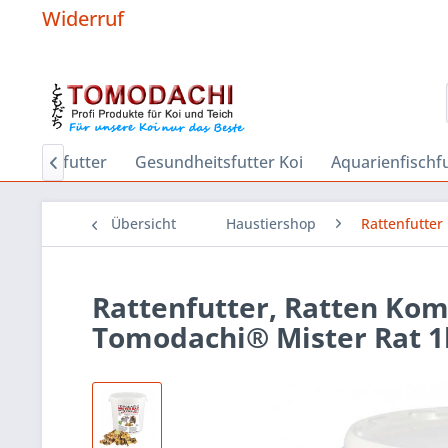
Widerruf
r
Sinkfutter
Gesundheitsfutter Koi
Aquarienfischf

Übersicht
Haustiershop
Rattenfutter
Rattenfutter, Ratten Kom
Tomodachi® Mister Rat 1