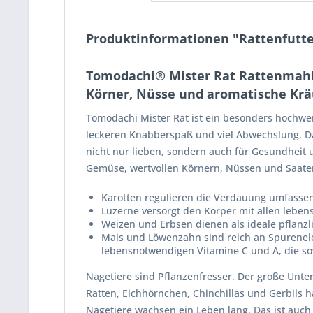
Produktinformationen "Rattenfutte
Tomodachi® Mister Rat Rattenmahlze
Körner, Nüsse und aromatische Kräu
Tomodachi Mister Rat ist ein besonders hochwerti
leckeren Knabberspaß und viel Abwechslung. Da
nicht nur lieben, sondern auch für Gesundheit
Gemüse, wertvollen Körnern, Nüssen und Saate
Karotten regulieren die Verdauung umfass
Luzerne versorgt den Körper mit allen lebe
Weizen und Erbsen dienen als ideale pflanzl
Mais und Löwenzahn sind reich an Spurenel
lebensnotwendigen Vitamine C und A, die so
Nagetiere sind Pflanzenfresser. Der große Unt
Ratten, Eichhörnchen, Chinchillas und Gerbils 
Nagetiere wachsen ein Leben lang. Das ist auc