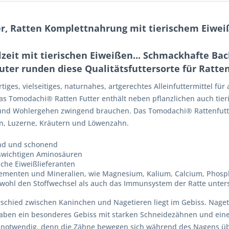
r, Ratten Komplettnahrung mit tierischem Eiwei
it mit tierischen Eiweißen... Schmackhafte Bach
ter runden diese Qualitätsfuttersorte für Ratten
ges, vielseitiges, naturnahes, artgerechtes Alleinfuttermittel für
s Tomodachi® Ratten Futter enthält neben pflanzlichen auch tier
 und Wohlergehen zwingend brauchen. Das Tomodachi® Rattenfutter
n, Luzerne, Kräutern und Löwenzahn.
end und schonend
nswichtigen Aminosäuren
iche Eiweißlieferanten
ementen und Mineralien, wie Magnesium, Kalium, Calcium, Phosph
wohl den Stoffwechsel als auch das Immunsystem der Ratte unters
erschied zwischen Kaninchen und Nagetieren liegt im Gebiss. Nag
haben ein besonderes Gebiss mit starken Schneidezähnen und eine
h notwendig, denn die Zähne bewegen sich während des Nagens üb