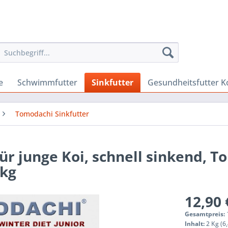
e
Schwimmfutter
Sinkfutter
Gesundheitsfutter K
Tomodachi Sinkfutter
für junge Koi, schnell sinkend, 
2kg
12,90 
Gesamtpreis:
Inhalt:
2 Kg (6,