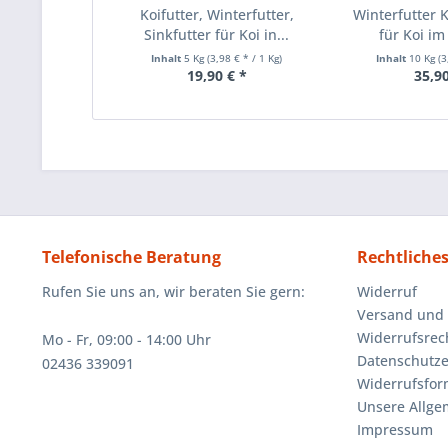
Koifutter, Winterfutter,
Winterfutter K
Sinkfutter für Koi in...
für Koi im 
Inhalt
5 Kg
(3,98 € * / 1 Kg)
Inhalt
10 Kg
(3
19,90 € *
35,90
Telefonische Beratung
Rechtliche
Rufen Sie uns an, wir beraten Sie gern:
Widerruf
Versand und
Widerrufsrec
Mo - Fr, 09:00 - 14:00 Uhr
Datenschutze
02436 339091
Widerrufsfor
Unsere Allg
Impressum