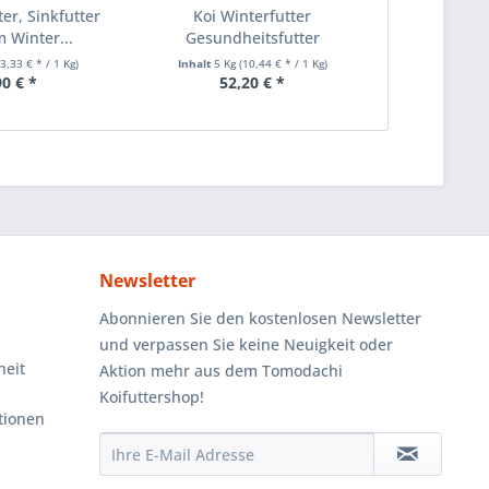
ter, Sinkfutter
Koi Winterfutter
m Winter...
Gesundheitsfutter
Immunschutz...
(3,33 € * / 1 Kg)
Inhalt
5 Kg
(10,44 € * / 1 Kg)
90 € *
52,20 € *
Newsletter
Abonnieren Sie den kostenlosen Newsletter
und verpassen Sie keine Neuigkeit oder
heit
Aktion mehr aus dem Tomodachi
Koifuttershop!
tionen