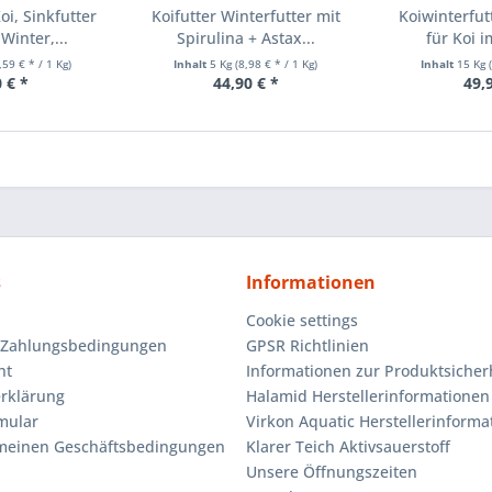
oi, Sinkfutter
Koifutter Winterfutter mit
Koiwinterfut
Winter,...
Spirulina + Astax...
für Koi i
,59 € * / 1 Kg)
Inhalt
5 Kg
(8,98 € * / 1 Kg)
Inhalt
15 Kg
 € *
44,90 € *
49,
s
Informationen
Cookie settings
 Zahlungsbedingungen
GPSR Richtlinien
ht
Informationen zur Produktsicher
rklärung
Halamid Herstellerinformationen
mular
Virkon Aquatic Herstellerinforma
emeinen Geschäftsbedingungen
Klarer Teich Aktivsauerstoff
Unsere Öffnungszeiten