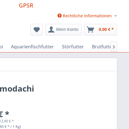
GPSR
Rechtliche Informationen
Mein Konto
0,00 € *
oi
Aquarienfischfutter
Störfutter
Brutfutter
Fut

Tomodachi
€ *
12,90
€
*
45 € * / 1 Kg)