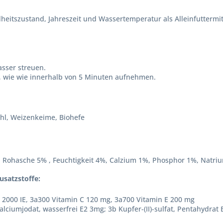
heitszustand, Jahreszeit und Wassertemperatur als Alleinfuttermit
asser streuen.
an, wie wie innerhalb von 5 Minuten aufnehmen.
mehl, Weizenkeime, Biohefe
 , Rohasche 5% , Feuchtigkeit 4%, Calzium 1%, Phosphor 1%, Natri
usatzstoffe:
 2000 IE, 3a300 Vitamin C 120 mg, 3a700 Vitamin E 200 mg
alciumjodat, wasserfrei E2 3mg; 3b Kupfer-(II)-sulfat, Pentahydrat