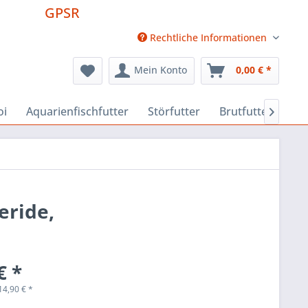
GPSR
Rechtliche Informationen
Mein Konto
0,00 € *
oi
Aquarienfischfutter
Störfutter
Brutfutter
Fut

eride,
€ *
14,90
€
*