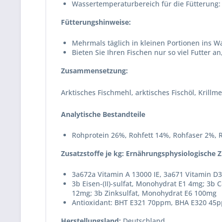
Wassertemperaturbereich für die Fütterung: 
Fütterungshinweise:
Mehrmals täglich in kleinen Portionen ins W
Bieten Sie Ihren Fischen nur so viel Futter 
Zusammensetzung:
Arktisches Fischmehl, arktisches Fischöl, Krill
Analytische Bestandteile
Rohprotein 26%, Rohfett 14%, Rohfaser 2%, 
Zusatzstoffe je kg: Ernährungsphysiologische Z
3a672a Vitamin A 13000 IE, 3a671 Vitamin D3
3b Eisen-(II)-sulfat, Monohydrat E1 4mg; 3b C
12mg; 3b Zinksulfat, Monohydrat E6 100mg
Antioxidant: BHT E321 70ppm, BHA E320 45
Herstellungsland:
Deutschland