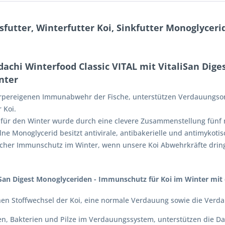
utter, Winterfutter Koi, Sinkfutter Monoglycerid
dachi Winterfood Classic VITAL mit VitaliSan Dige
nter
 körpereigenen Immunabwehr der Fische, unterstützen Verdauungs
 Koi.
 für den Winter wurde durch eine clevere Zusammenstellung fünf
lne Monoglycerid besitzt antivirale, antibakerielle und antimykoti
ürlicher Immunschutz im Winter, wenn unsere Koi Abwehrkräfte dring
San Digest Monoglyceriden - Immunschutz für Koi im Winter mit d
hen Stoffwechsel der Koi, eine normale Verdauung sowie die Verda
ren, Bakterien und Pilze im Verdauungssystem, unterstützen die 