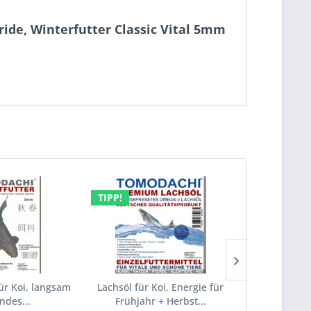
ide, Winterfutter Classic Vital 5mm
TIPP!
TIPP!
für Koi, langsam
Lachsöl für Koi, Energie für
Koi Wi
ndes...
Frühjahr + Herbst...
Gesundh