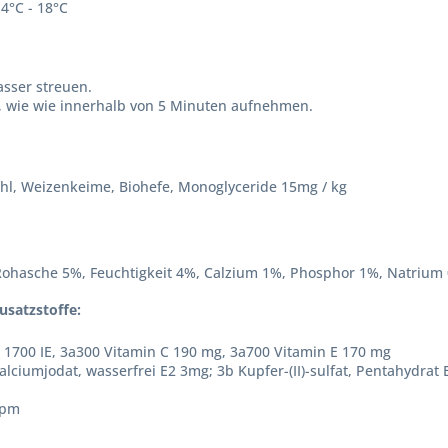
4°C - 18°C
asser streuen.
an, wie wie innerhalb von 5 Minuten aufnehmen.
mehl, Weizenkeime, Biohefe, Monoglyceride 15mg / kg
Rohasche 5%, Feuchtigkeit 4%, Calzium 1%, Phosphor 1%, Natrium
usatzstoffe:
 1700 IE, 3a300 Vitamin C 190 mg, 3a700 Vitamin E 170 mg
alciumjodat, wasserfrei E2 3mg; 3b Kupfer-(II)-sulfat, Pentahydrat
ppm