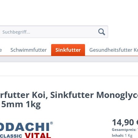
e
Schwimmfutter
Sinkfutter
Gesundheitsfutter K
rfutter Koi, Sinkfutter Monoglyc
al 5mm 1kg
14,90 
Gesamtpreis:
Inhalt:
1 Kg