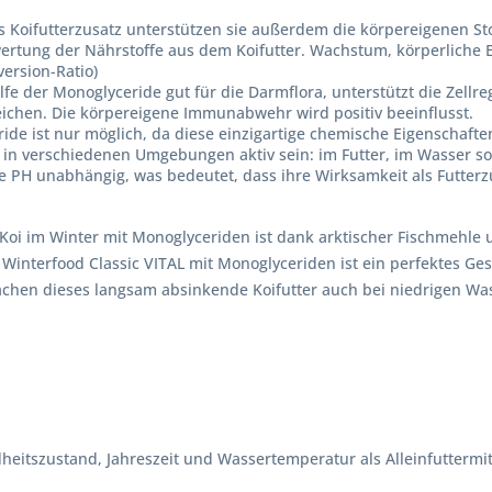
als Koifutterzusatz unterstützen sie außerdem die körpereigenen S
rtung der Nährstoffe aus dem Koifutter. Wachstum, körperliche En
version-Ratio)
lfe der Monoglyceride gut für die Darmflora, unterstützt die Zell
eichen. Die körpereigene Immunabwehr wird positiv beeinflusst.
e ist nur möglich, da diese einzigartige chemische Eigenschaften
 in verschiedenen Umgebungen aktiv sein: im Futter, im Wasser s
e PH unabhängig, was bedeutet, dass ihre Wirksamkeit als Futte
oi im Winter mit Monoglyceriden ist dank arktischer Fischmehle u
interfood Classic VITAL mit Monoglyceriden ist ein perfektes Gesun
machen dieses langsam absinkende Koifutter auch bei niedrigen W
heitszustand, Jahreszeit und Wassertemperatur als Alleinfuttermit