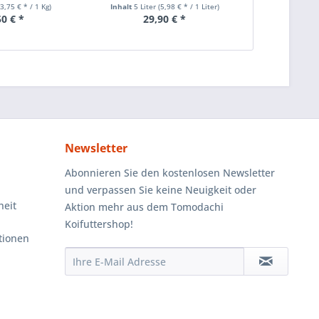
Immun
(3,75 € * / 1 Kg)
Inhalt
5 Liter
(5,98 € * / 1 Liter)
Inhalt
5 Kg
50 € *
29,90 € *
52
Newsletter
Abonnieren Sie den kostenlosen Newsletter
und verpassen Sie keine Neuigkeit oder
heit
Aktion mehr aus dem Tomodachi
Koifuttershop!
tionen