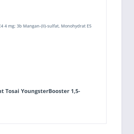
 E4 4 mg; 3b Mangan-(II)-sulfat, Monohydrat E5
t Tosai YoungsterBooster 1,5-