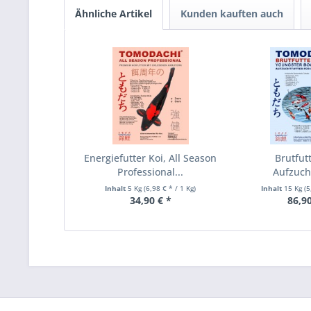
Ähnliche Artikel
Kunden kauften auch
Energiefutter Koi, All Season
Brutfutt
Professional...
Aufzucht
Energief
Inhalt
5 Kg
(6,98 € * / 1 Kg)
Inhalt
15 Kg
(5
34,90 € *
86,90