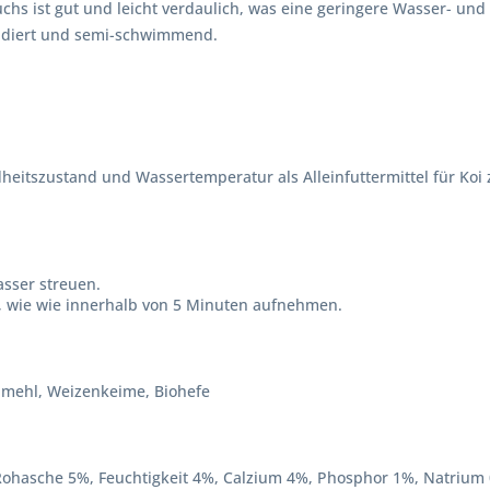
s ist gut und leicht verdaulich, was eine geringere Wasser- und F
xtrudiert und semi-schwimmend.
heitszustand und Wassertemperatur als Alleinfuttermittel für Ko
asser streuen.
an, wie wie innerhalb von 5 Minuten aufnehmen.
illmehl, Weizenkeime, Biohefe
Rohasche 5%, Feuchtigkeit 4%, Calzium 4%, Phosphor 1%, Natrium