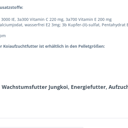
usatzstoffe:
 3000 IE, 3a300 Vitamin C 220 mg, 3a700 Vitamin E 200 mg
alciumjodat, wasserfrei E2 3mg; 3b Kupfer-(II)-sulfat, Pentahydrat
ppm
oiaufzuchtfutter ist erhältlich in den Pelletgrößen:
, Wachstumsfutter Jungkoi, Energiefutter, Aufzuch