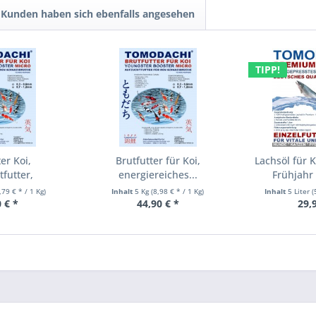
Kunden haben sich ebenfalls angesehen
TIPP!
er Koi,
Brutfutter für Koi,
Lachsöl für K
futter,
energiereiches...
Frühjahr 
utter...
,79 € * / 1 Kg)
Inhalt
5 Kg
(8,98 € * / 1 Kg)
Inhalt
5 Liter
(
 € *
44,90 € *
29,