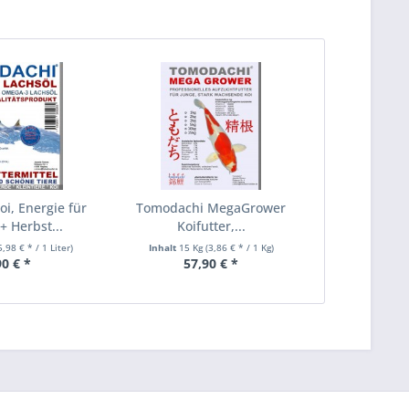
oi, Energie für
Tomodachi MegaGrower
+ Herbst...
Koifutter,...
5,98 € * / 1 Liter)
Inhalt
15 Kg
(3,86 € * / 1 Kg)
90 € *
57,90 € *