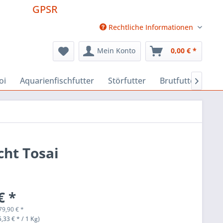
GPSR
Rechtliche Informationen
Mein Konto
0,00 € *
oi
Aquarienfischfutter
Störfutter
Brutfutter
Fu

cht Tosai
€ *
79,90
€
*
,33 € * / 1 Kg)