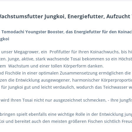
achstumsfutter Jungkoi, Energiefutter, Aufzucht
 Tomodachi Youngster Booster, das Energiefutter für den Koinac
ngkoi
e unser Megagrower, ein Profifutter für Ihren Koinachwuchs, bis hi
en. Junge, aktive, stark wachsende Tosai bekommen so ein Höchst
chem Wachstum und einer tollen Körperform danken.
und Fischöle in einer optimalen Zusammensetzung ermöglichen die
zen die Entwicklung ausgewogener, harmonischer Körperproporti
für Jungkoi gut und leicht verdaulich, wodurch das Teichwasser w
wird Ihren Tosai nicht nur ausgezeichnet schmecken, - Ihre Jung
bringen spielt ebenfalls eine wichtige Rolle in der Entwicklung ju
Koi und bereitet auch den meisten größeren Fischen sichtlich Freu