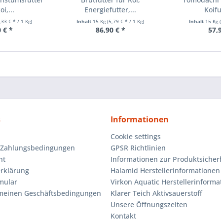
i,...
Energiefutter,...
Koifu
,33 € * / 1 Kg)
Inhalt
15 Kg
(5,79 € * / 1 Kg)
Inhalt
15 Kg
 € *
86,90 € *
57,
s
Informationen
Cookie settings
 Zahlungsbedingungen
GPSR Richtlinien
ht
Informationen zur Produktsicher
rklärung
Halamid Herstellerinformationen
mular
Virkon Aquatic Herstellerinforma
emeinen Geschäftsbedingungen
Klarer Teich Aktivsauerstoff
Unsere Öffnungszeiten
Kontakt