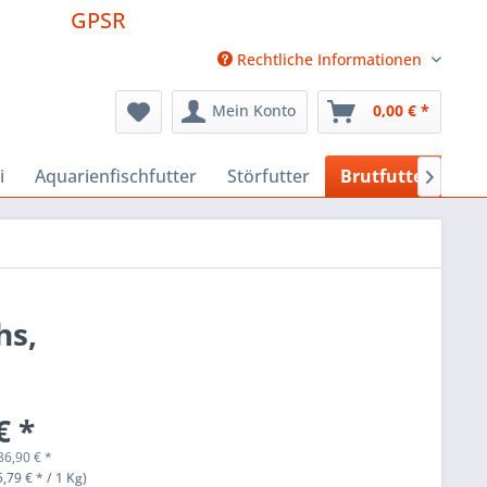
GPSR
Rechtliche Informationen
Mein Konto
0,00 € *
i
Aquarienfischfutter
Störfutter
Brutfutter
Fut

hs,
€ *
86,90
€
*
,79 € * / 1 Kg)