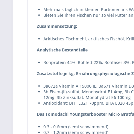
Mehrmals täglich in kleinen Portionen ins W
Bieten Sie Ihren Fischen nur so viel Futter 
Zusammensetzung:
Arktisches Fischmehl, arktisches Fischöl, Kr
Analytische Bestandteile
Rohprotein 44%, Rohfett 22%, Rohfaser 3%, 
Zusatzstoffe je kg: Ernährungsphysiologische Z
3a672a Vitamin A 15000 IE, 3a671 Vitamin D3
3b Eisen-(II)-sulfat, Monohydrat E1 4mg; 3b C
12mg; 3b Zinksulfat, Monohydrat E6 100mg
Antioxidant: BHT E321 70ppm, BHA E320 45
Das Tomodachi Youngsterbooster Micro Brutfutte
0,3 - 0,6mm (semi schwimmend)
0,7 - 1,2mm (semi schwimmend)