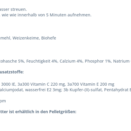
asser streuen.
an, wie wie innerhalb von 5 Minuten aufnehmen.
illmehl, Weizenkeime, Biohefe
Rohasche 5%, Feuchtigkeit 4%, Calzium 4%, Phosphor 1%, Natrium
usatzstoffe:
 3000 IE, 3a300 Vitamin C 220 mg, 3a700 Vitamin E 200 mg
alciumjodat, wasserfrei E2 3mg; 3b Kupfer-(II)-sulfat, Pentahydrat
ppm
r ist erhältlich in den Pelletgrößen: