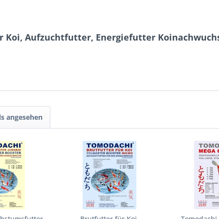
r Koi, Aufzuchtfutter, Energiefutter Koinachwuchs
ls angesehen
chstumsfutter
Brutfutter für Koi,
Tomodachi