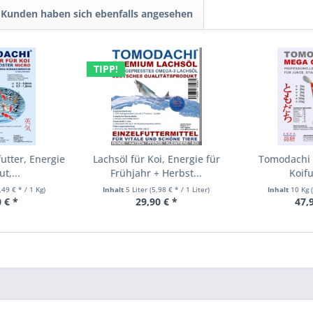
Kunden haben sich ebenfalls angesehen
TIPP!
futter, Energie
Lachsöl für Koi, Energie für
Tomodachi
t,...
Frühjahr + Herbst...
Koifu
,49 € * / 1 Kg)
Inhalt
5 Liter
(5,98 € * / 1 Liter)
Inhalt
10 Kg
 € *
29,90 € *
47,