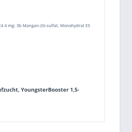
 E4 4 mg; 3b Mangan-(II)-sulfat, Monohydrat E5
fzucht, YoungsterBooster 1,5-