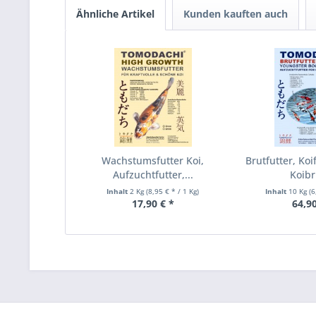
Ähnliche Artikel
Kunden kauften auch
Wachstumsfutter Koi,
Brutfutter, Koi
Aufzuchtfutter,...
Koibru
Inhalt
2 Kg
(8,95 € * / 1 Kg)
Inhalt
10 Kg
(6
17,90 € *
64,90