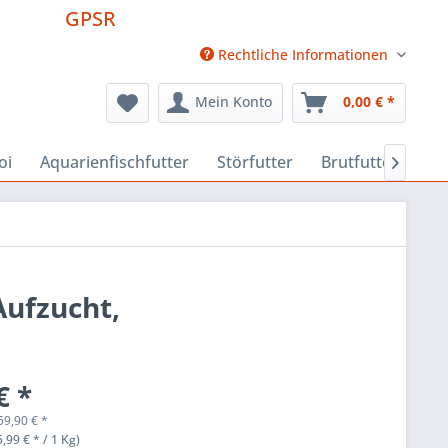
GPSR
Rechtliche Informationen
Mein Konto
0,00 € *
oi
Aquarienfischfutter
Störfutter
Brutfutter
Fu

Aufzucht,
€ *
59,90
€
*
,99 € * / 1 Kg)