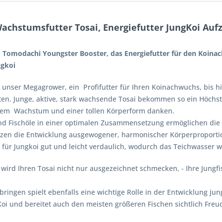
achstumsfutter Tosai, Energiefutter JungKoi Auf
 Tomodachi Youngster Booster, das Energiefutter für den Koinac
ngkoi
e unser Megagrower, ein Profifutter für Ihren Koinachwuchs, bis hi
en. Junge, aktive, stark wachsende Tosai bekommen so ein Höchst
chem Wachstum und einer tollen Körperform danken.
und Fischöle in einer optimalen Zusammensetzung ermöglichen die
zen die Entwicklung ausgewogener, harmonischer Körperproporti
für Jungkoi gut und leicht verdaulich, wodurch das Teichwasser w
wird Ihren Tosai nicht nur ausgezeichnet schmecken, - Ihre Jung
bringen spielt ebenfalls eine wichtige Rolle in der Entwicklung ju
Koi und bereitet auch den meisten größeren Fischen sichtlich Freu