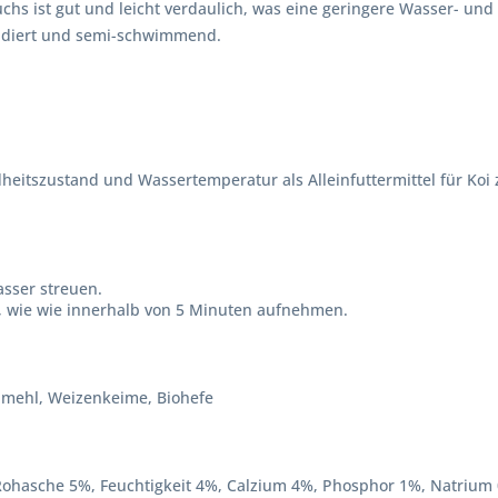
s ist gut und leicht verdaulich, was eine geringere Wasser- und F
xtrudiert und semi-schwimmend.
heitszustand und Wassertemperatur als Alleinfuttermittel für Ko
asser streuen.
an, wie wie innerhalb von 5 Minuten aufnehmen.
illmehl, Weizenkeime, Biohefe
Rohasche 5%, Feuchtigkeit 4%, Calzium 4%, Phosphor 1%, Natrium