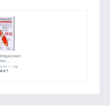
 MegaGrower
tter,...
(4,79 € * / 1 Kg)
90 € *