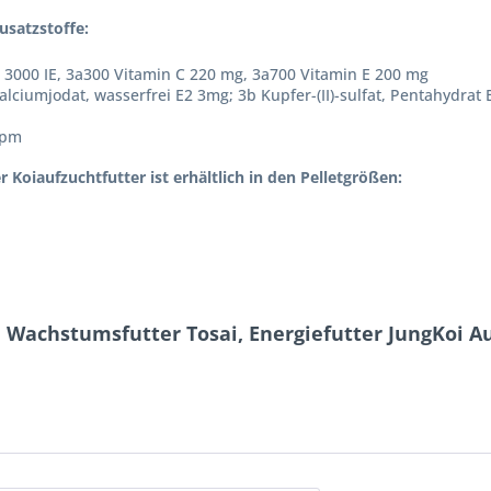
usatzstoffe:
 3000 IE, 3a300 Vitamin C 220 mg, 3a700 Vitamin E 200 mg
alciumjodat, wasserfrei E2 3mg; 3b Kupfer-(II)-sulfat, Pentahydrat
ppm
oiaufzuchtfutter ist erhältlich in den Pelletgrößen:
, Wachstumsfutter Tosai, Energiefutter JungKoi Au