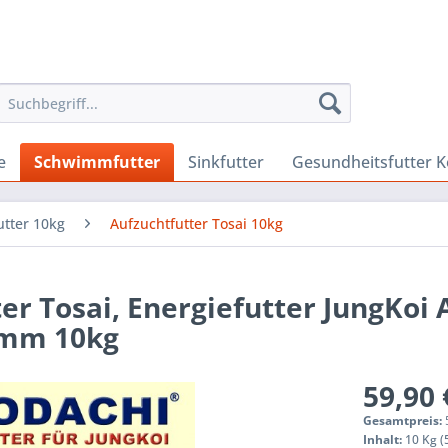
e
Schwimmfutter
Sinkfutter
Gesundheitsfutter K
tter 10kg
Aufzuchtfutter Tosai 10kg
r Tosai, Energiefutter JungKoi 
7mm 10kg
59,90 
Gesamtpreis:
Inhalt:
10 Kg (5