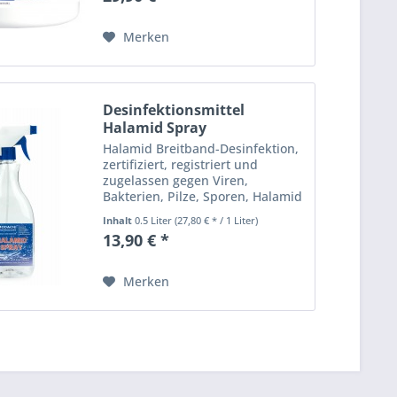
Desinfektionsmittel für
Haushalt,...
Merken
Desinfektionsmittel
Halamid Spray
zuverlässige...
Halamid Breitband-Desinfektion,
zertifiziert, registriert und
zugelassen gegen Viren,
Bakterien, Pilze, Sporen, Halamid
Antivirus - Schutz durch
Inhalt
0.5 Liter
(27,80 € * / 1 Liter)
Desinfektion - hochwirksames,
13,90 € *
langlebiges, schonendes
Desinfektionsmittel für
Haushalt,...
Merken