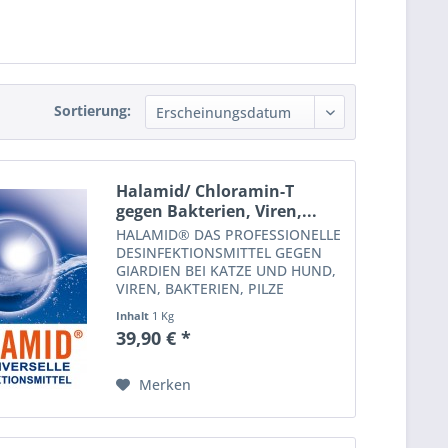
Sortierung:
Halamid/ Chloramin-T
gegen Bakterien, Viren,...
HALAMID® DAS PROFESSIONELLE
DESINFEKTIONSMITTEL GEGEN
GIARDIEN BEI KATZE UND HUND,
VIREN, BAKTERIEN, PILZE
UND EINZELLIGE EKTOPARASITEN IM KOITEICH
Inhalt
1 Kg
Halamid® ist gegen alle
39,90 € *
bekannten, gefährlichen
Mikroorganismen wirksam und
wird in der...
Merken