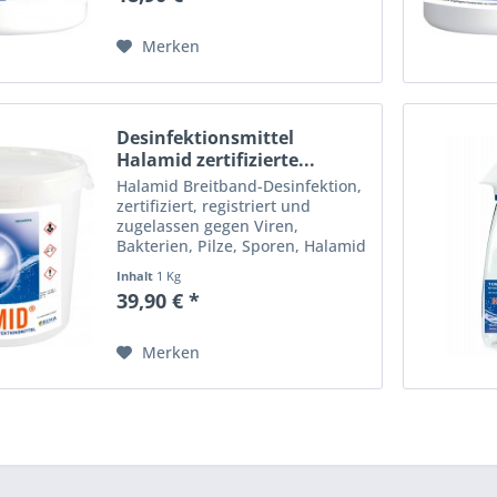
Desinfektionsmittel für
Haushalt,...
Merken
Desinfektionsmittel
Halamid zertifizierte...
Halamid Breitband-Desinfektion,
zertifiziert, registriert und
zugelassen gegen Viren,
Bakterien, Pilze, Sporen, Halamid
Antivirus - Schutz durch
Inhalt
1 Kg
Desinfektion - hochwirksames,
39,90 € *
langlebiges, schonendes
Desinfektionsmittel für
Haushalt,...
Merken