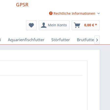
GPSR
Rechtliche Informationen
Mein Konto
0,00 € *
i
Aquarienfischfutter
Störfutter
Brutfutter
Fut
