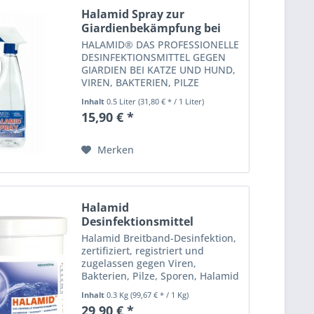
Halamid Spray zur
Giardienbekämpfung bei
Katze...
HALAMID® DAS PROFESSIONELLE
DESINFEKTIONSMITTEL GEGEN
GIARDIEN BEI KATZE UND HUND,
VIREN, BAKTERIEN, PILZE
UND EINZELLIGE EKTOPARASITEN IM KOITEICH
Inhalt
0.5 Liter
(31,80 € * / 1 Liter)
Halamid® ist gegen alle
15,90 € *
bekannten, gefährlichen
Mikroorganismen wirksam und
wird in der...
Merken
Halamid
Desinfektionsmittel
zertifizierte...
Halamid Breitband-Desinfektion,
zertifiziert, registriert und
zugelassen gegen Viren,
Bakterien, Pilze, Sporen, Halamid
Antivirus - Schutz durch
Inhalt
0.3 Kg
(99,67 € * / 1 Kg)
Desinfektion - hochwirksames,
29,90 € *
langlebiges, schonendes