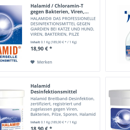
Halamid / Chloramin-T
gegen Bakterien, Viren,...
HALAMID® DAS PROFESSIONELLE
DESINFEKTIONSMITTEL GEGEN
GIARDIEN BEI KATZE UND HUND,
VIREN, BAKTERIEN, PILZE
UND EINZELLIGE EKTOPARASITEN IM KOITEICH
Inhalt
0.1 Kg
(189,00 € * / 1 Kg)
Halamid® ist gegen alle
18,90 € *
bekannten, gefährlichen
Mikroorganismen wirksam und
wird in der...
Merken
Halamid
Desinfektionsmittel
zertifizierte...
Halamid Breitband-Desinfektion,
zertifiziert, registriert und
zugelassen gegen Viren,
Bakterien, Pilze, Sporen, Halamid
Antivirus - Schutz durch
Inhalt
0.1 Kg
(189,00 € * / 1 Kg)
Desinfektion - hochwirksames,
18,90 € *
langlebiges, schonendes