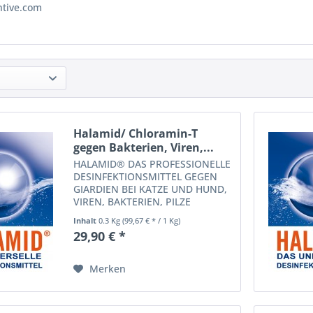
tive.com
Halamid/ Chloramin-T
gegen Bakterien, Viren,...
HALAMID® DAS PROFESSIONELLE
DESINFEKTIONSMITTEL GEGEN
GIARDIEN BEI KATZE UND HUND,
VIREN, BAKTERIEN, PILZE
UND EINZELLIGE EKTOPARASITEN IM KOITEICH
Inhalt
0.3 Kg
(99,67 € * / 1 Kg)
Halamid® ist gegen alle
29,90 € *
bekannten, gefährlichen
Mikroorganismen wirksam und
wird in der...
Merken