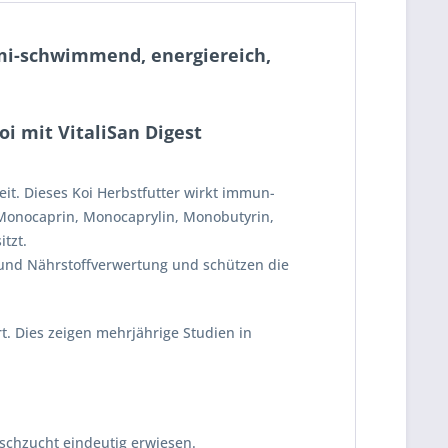
emi-schwimmend, energiereich,
i mit VitaliSan Digest
it. Dieses Koi Herbstfutter wirkt immun-
 Monocaprin, Monocaprylin, Monobutyrin,
tzt.
 und Nährstoffverwertung und schützen die
rt. Dies zeigen mehrjährige Studien in
ischzucht eindeutig erwiesen.