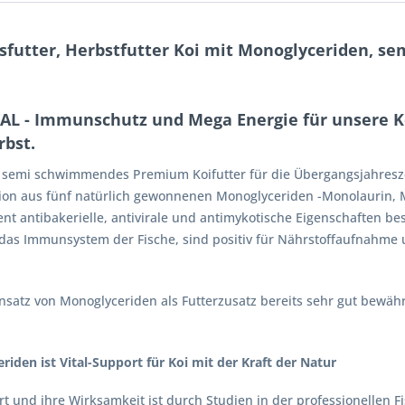
futter, Herbstfutter Koi mit Monoglyceriden, s
AL - Immunschutz und Mega Energie für unsere Ko
rbst.
ein semi schwimmendes Premium Koifutter für die Übergangsjahresze
tion aus fünf natürlich gewonnenen Monoglyceriden -Monolaurin,
 antibakerielle, antivirale und antimykotische Eigenschaften besi
n das Immunsystem der Fische, sind positiv für Nährstoffaufnahme
Einsatz von Monoglyceriden als Futterzusatz bereits sehr gut bewäh
den ist Vital-Support für Koi mit der Kraft der Natur
rt und ihre Wirksamkeit ist durch Studien in der professionellen F