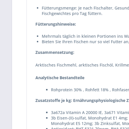
Fütterungsmenge: Je nach Fischalter, Gesund
Fischgewichtes pro Tag füttern.
Fütterungshinweise:
Mehrmals täglich in kleinen Portionen ins W
Bieten Sie Ihren Fischen nur so viel Futter 
Zusammensetzung:
Arktisches Fischmehl, arktisches Fischöl, Krill
Analytische Bestandteile
Rohprotein 30% , Rohfett 18% , Rohfase
Zusatzstoffe je kg: Ernährungsphysiologische Z
3a672a Vitamin A 20000 IE, 3a671 Vitam
3b Eisen-(II)-sulfat, Monohydrat E1 4mg;
Monohydrat E5 12mg; 3b Zinksulfat, M
Antioxidant: BHT E321 70ppm, BHA E32