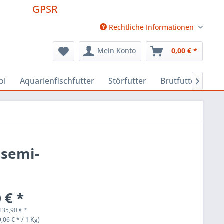
GPSR
Rechtliche Informationen
Mein Konto
0,00 € *
oi
Aquarienfischfutter
Störfutter
Brutfutter
Fu

 semi-
 € *
135,90
€
*
,06 € * / 1 Kg)