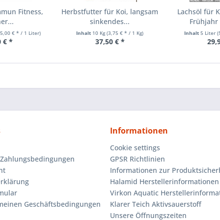
mmun Fitness,
Herbstfutter für Koi, langsam
Lachsöl für K
er...
sinkendes...
Frühjahr 
5,00 € * / 1 Liter)
Inhalt
10 Kg
(3,75 € * / 1 Kg)
Inhalt
5 Liter
(
 € *
37,50 € *
29,
s
Informationen
Cookie settings
 Zahlungsbedingungen
GPSR Richtlinien
ht
Informationen zur Produktsicher
rklärung
Halamid Herstellerinformationen
mular
Virkon Aquatic Herstellerinforma
emeinen Geschäftsbedingungen
Klarer Teich Aktivsauerstoff
Unsere Öffnungszeiten