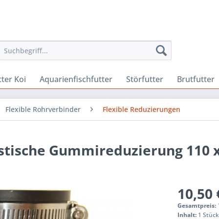
ter Koi
Aquarienfischfutter
Störfutter
Brutfutter
Flexible Rohrverbinder
Flexible Reduzierungen
lastische Gummireduzierung 110
10,50 
Gesamtpreis:
Inhalt:
1 Stüc