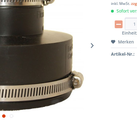
inkl. MwSt.
zzg
Sofort ver
Einheit
Merken
Artikel-Nr.: