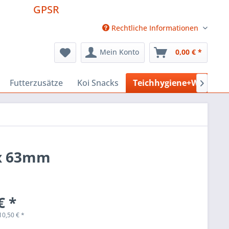
GPSR
Rechtliche Informationen
Mein Konto
0,00 € *
Futterzusätze
Koi Snacks
Teichhygiene+Wasserpf

 x 63mm
€ *
10,50
€
*
k