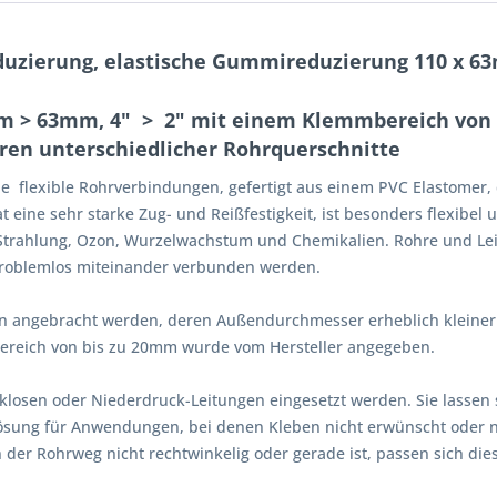
duzierung, elastische Gummireduzierung 110 x 
0mm > 63mm, 4" > 2" mit einem Klemmbereich vo
ren unterschiedlicher Rohrquerschnitte
e flexible Rohrverbindungen, gefertigt aus einem PVC Elastomer, 
 eine sehr starke Zug- und Reißfestigkeit, ist besonders flexibel 
V-Strahlung, Ozon, Wurzelwachstum und Chemikalien. Rohre und Le
roblemlos miteinander verbunden werden.
en angebracht werden, deren Außendurchmesser erheblich kleiner i
bereich von bis zu 20mm wurde vom Hersteller angegeben.
klosen oder Niederdruck-Leitungen eingesetzt werden. Sie lassen 
Lösung für Anwendungen, bei denen Kleben nicht erwünscht oder ni
r Rohrweg nicht rechtwinkelig oder gerade ist, passen sich diese