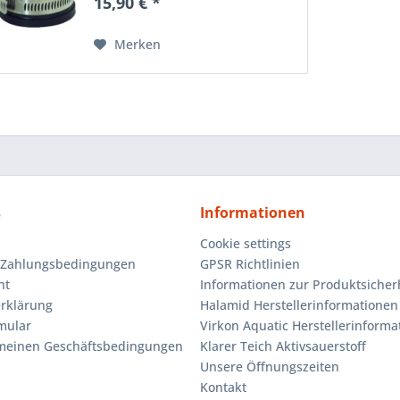
15,90 € *
gefertigt aus einem PVC
Elastomer, die durch Schellen
aus...
Merken
s
Informationen
Cookie settings
 Zahlungsbedingungen
GPSR Richtlinien
ht
Informationen zur Produktsicher
rklärung
Halamid Herstellerinformationen
mular
Virkon Aquatic Herstellerinforma
emeinen Geschäftsbedingungen
Klarer Teich Aktivsauerstoff
Unsere Öffnungszeiten
Kontakt