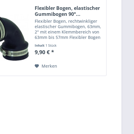
Flexibler Bogen, elastischer
Gummibogen 90°...
Flexibler Bogen, rechtwinkliger
elastischer Gummibogen, 63mm,
2" mit einem Klemmbereich von
63mm bis 57mm Flexibler Bogen
- dauerelastische, rechtwinklige
Inhalt
1 Stück
flexible Rohrverbindung,
9,90 € *
gefertigt aus einem PVC
Elastomer, die durch Schellen
aus...
Merken