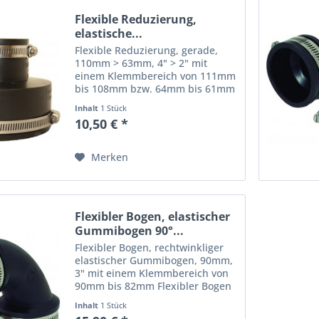
Flexible Reduzierung,
elastische...
Flexible Reduzierung, gerade,
110mm > 63mm, 4" > 2" mit
einem Klemmbereich von 111mm
bis 108mm bzw. 64mm bis 61mm
für die Verbindung von 2 Rohren
Inhalt
1 Stück
unterschiedlicher
10,50 € *
Rohrquerschnitte Flexible
Reduzierungen - dauerelastische,
gerade...
Merken
Flexibler Bogen, elastischer
Gummibogen 90°...
Flexibler Bogen, rechtwinkliger
elastischer Gummibogen, 90mm,
3" mit einem Klemmbereich von
90mm bis 82mm Flexibler Bogen
- dauerelastische, rechtwinklige
Inhalt
1 Stück
flexible Rohrverbindung,