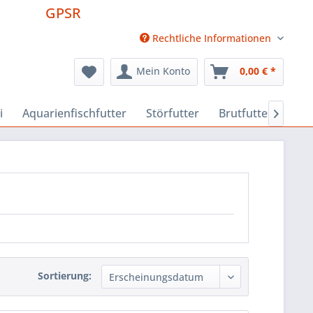
GPSR
Rechtliche Informationen
Mein Konto
0,00 € *
i
Aquarienfischfutter
Störfutter
Brutfutter
Fut

Sortierung: