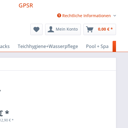
GPSR
Rechtliche Informationen
Mein Konto
0,00 € *
nacks
Teichhygiene+Wasserpflege
Pool + Spa
Haus
,
€ *
12,90
€
*