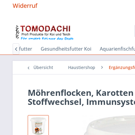
Widerruf
r
Sinkfutter
Gesundheitsfutter Koi
Aquarienfischf

Übersicht
Haustiershop
Ergänzungsfu
Möhrenflocken, Karotte
Stoffwechsel, Immunsys