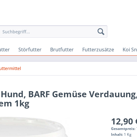
utter
Störfutter
Brutfutter
Futterzusätze
Koi S
ttermittel
n Hund, BARF Gemüse Verdauung
tem 1kg
12,90 
Gesamtpreis:
Inhalt:
1 Kg