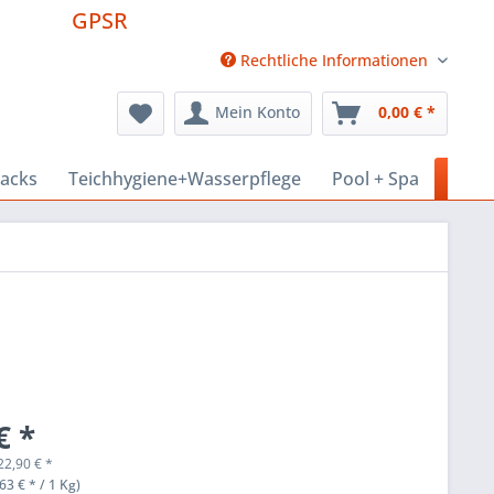
GPSR
Rechtliche Informationen
Mein Konto
0,00 € *
nacks
Teichhygiene+Wasserpflege
Pool + Spa
Haus
€ *
22,90
€
*
63 € * / 1 Kg)