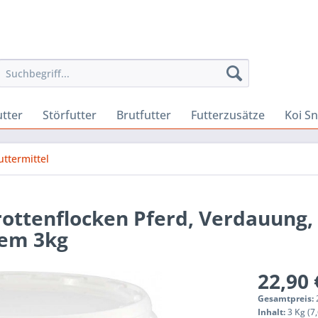
utter
Störfutter
Brutfutter
Futterzusätze
Koi S
ttermittel
ottenflocken Pferd, Verdauung,
tem 3kg
22,90 
Gesamtpreis:
Inhalt:
3 Kg (7,