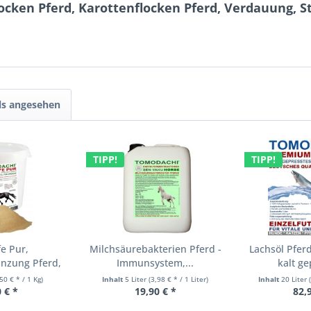
ocken Pferd, Karottenflocken Pferd, Verdauung, 
ls angesehen
TIPP!
TIPP!
e Pur,
Milchsäurebakterien Pferd -
Lachsöl Pferd
nzung Pferd,
Immunsystem,...
kalt ge
...
,50 € * / 1 Kg)
Inhalt
5 Liter
(3,98 € * / 1 Liter)
Inhalt
20 Liter
 € *
19,90 € *
82,