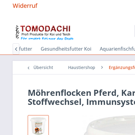
Widerruf
r
Sinkfutter
Gesundheitsfutter Koi
Aquarienfischf

Übersicht
Haustiershop
Ergänzungsfu
Möhrenflocken Pferd, Kar
Stoffwechsel, Immunsys