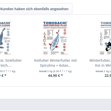
Kunden haben sich ebenfalls angesehen
oi, Sinkfutter
Koifutter Winterfutter mit
Winterfutter,
eich,...
Spirulina + Astax...
Koi in Wi
,58 € * / 1 Kg)
Inhalt
5 Kg
(8,98 € * / 1 Kg)
Inhalt
5 Kg
(
 € *
44,90 € *
22,