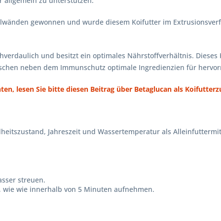
r allgemein zu unterstützen.
ellwänden gewonnen und wurde diesem Koifutter im Extrusionsverfa
verdaulich und besitzt ein optimales Nährstoffverhältnis. Dieses K
ischen neben dem Immunschutz optimale Ingredienzien für hervor
, lesen Sie bitte diesen Beitrag über Betaglucan als Koifutterz
heitszustand, Jahreszeit und Wassertemperatur als Alleinfuttermit
asser streuen.
an, wie wie innerhalb von 5 Minuten aufnehmen.