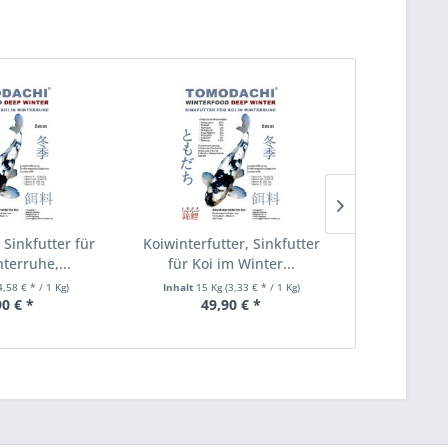
TIPP!
 Sinkfutter für
Koiwinterfutter, Sinkfutter
Winterfutte
nterruhe,...
für Koi im Winter...
Immuns
4,58 € * / 1 Kg)
Inhalt
15 Kg
(3,33 € * / 1 Kg)
Inhalt
15 K
90 € *
49,90 € *
133