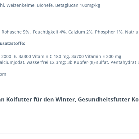
mehl, Weizenkeime, Biohefe, Betaglucan 100mg/kg
 , Rohasche 5% , Feuchtigkeit 4%, Calzium 2%, Phosphor 1%, Natri
usatzstoffe:
 2000 IE, 3a300 Vitamin C 180 mg, 3a700 Vitamin E 200 mg
alciumjodat, wasserfrei E2 3mg; 3b Kupfer-(II)-sulfat, Pentahydrat
ppm
n Koifutter für den Winter, Gesundheitsfutter K