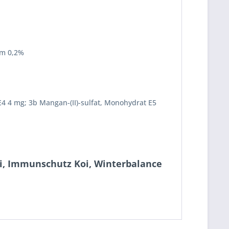
um 0,2%
 E4 4 mg; 3b Mangan-(II)-sulfat, Monohydrat E5
oi, Immunschutz Koi, Winterbalance