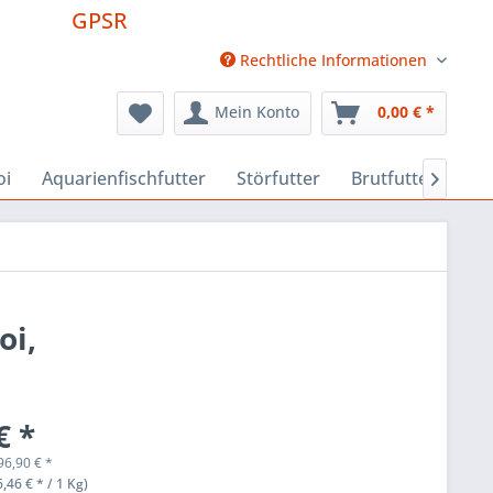
GPSR
Rechtliche Informationen
Mein Konto
0,00 € *
oi
Aquarienfischfutter
Störfutter
Brutfutter
Fut

oi,
€ *
96,90
€
*
,46 € * / 1 Kg)