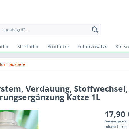
utter
Störfutter
Brutfutter
Futterzusätze
Koi S
 für Haustiere
stem, Verdauung, Stoffwechsel,
rungsergänzung Katze 1L
17,90 
Gesamtpreis:
Inhalt:
1 Liter