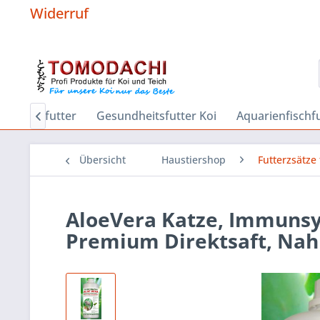
Widerruf
r
Sinkfutter
Gesundheitsfutter Koi
Aquarienfischf

Übersicht
Haustiershop
Futterzsätze
AloeVera Katze, Immunsy
Premium Direktsaft, Nah