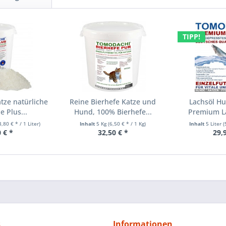
TIPP!
tze natürliche
Reine Bierhefe Katze und
Lachsöl Hu
e Plus...
Hund, 100% Bierhefe...
Premium La
3,80 € * / 1 Liter)
Inhalt
5 Kg
(6,50 € * / 1 Kg)
Inhalt
5 Liter
(
 € *
32,50 € *
29,
s
Informationen