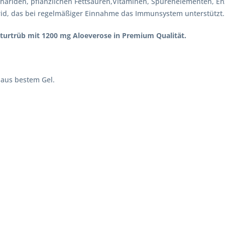
cchariden, pflanzlichen Fettsäuren,Vitaminen, Spurenelementen, E
arid, das bei regelmäßiger Einnahme das Immunsystem unterstützt.
turtrüb mit 1200 mg Aloeverose in Premium Qualität.
 aus bestem Gel.