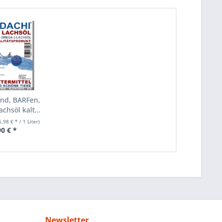
nd, BARFen,
chsöl kalt...
5,98 € * / 1 Liter)
90 € *
Newsletter