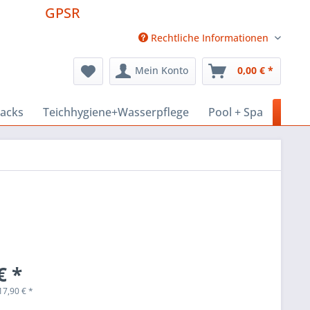
GPSR
Rechtliche Informationen
Mein Konto
0,00 € *
nacks
Teichhygiene+Wasserpflege
Pool + Spa
Haus
€ *
17,90
€
*