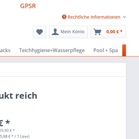
GPSR
Rechtliche Informationen
Mein Konto
0,00 € *
nacks
Teichhygiene+Wasserpflege
Pool + Spa
Haus
ukt reich
€ *
29,90
€
*
(5,98 € * / 1 Liter)