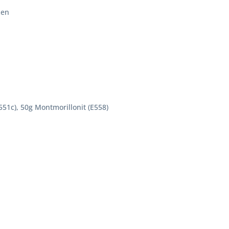
zen
51c), 50g Montmorillonit (E558)