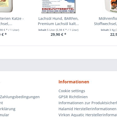
erien Katze -
Lachsöl Hund, BARFen,
Möhrenflo
hsel,...
Premium Lachsöl kalt...
Stoffwechsel
98 € * / 1 Liter)
Inhalt
5 Liter
(5,98 € * / 1 Liter)
Inhalt
3 Kg
(
 € *
29,90 € *
22,
s
Informationen
Cookie settings
 Zahlungsbedingungen
GPSR Richtlinien
ht
Informationen zur Produktsicher
rklärung
Halamid Herstellerinformationen
mular
Virkon Aquatic Herstellerinforma