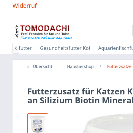
Widerruf
r
Sinkfutter
Gesundheitsfutter Koi
Aquarienfischf

Übersicht
Haustiershop
Futterzsätze
Futterzusatz für Katzen K
an Silizium Biotin Minera