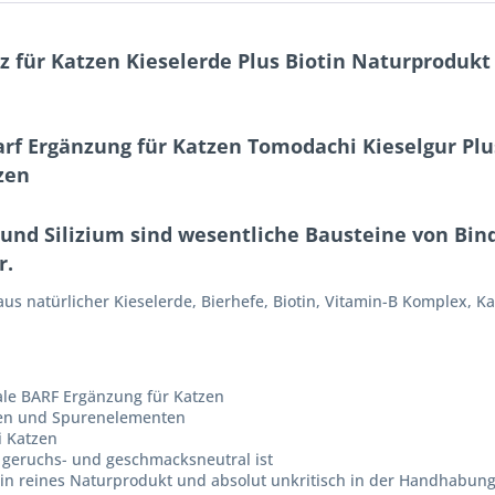
 für Katzen Kieselerde Plus Biotin Naturprodukt 
arf Ergänzung für Katzen Tomodachi Kieselgur Plus
zen
 und Silizium sind wesentliche Bausteine von Bi
r.
us natürlicher Kieselerde, Bierhefe, Biotin, Vitamin-B Komplex, K
deale BARF Ergänzung für Katzen
lien und Spurenelementen
i Katzen
geruchs- und geschmacksneutral ist
t ein reines Naturprodukt und absolut unkritisch in der Handhabun