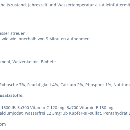
heitszustand, Jahreszeit und Wassertemperatur als Alleinfuttermit
asser streuen.
an, wie wie innerhalb von 5 Minuten aufnehmen.
illmehl, Weizenkeime, Biohefe
 Rohasche 7%, Feuchtigkeit 4%, Calzium 2%, Phosphor 1%, Natrium
usatzstoffe:
 1600 IE, 3a300 Vitamin C 120 mg, 3a700 Vitamin E 150 mg
alciumjodat, wasserfrei E2 3mg; 3b Kupfer-(II)-sulfat, Pentahydrat
ppm