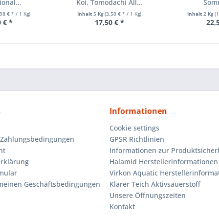
onal...
Koi, Tomodachi All...
Somm
,98 € * / 1 Kg)
Inhalt
5 Kg
(3,50 € * / 1 Kg)
Inhalt
2 Kg
(
 € *
17,50 € *
22,
s
Informationen
Cookie settings
 Zahlungsbedingungen
GPSR Richtlinien
ht
Informationen zur Produktsicher
rklärung
Halamid Herstellerinformationen
mular
Virkon Aquatic Herstellerinforma
emeinen Geschäftsbedingungen
Klarer Teich Aktivsauerstoff
Unsere Öffnungszeiten
Kontakt