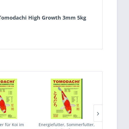
i Tomodachi High Growth 3mm 5kg
er für Koi im
Energiefutter, Sommerfutter,
Energie