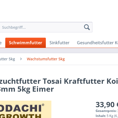
e
Schwimmfutter
Sinkfutter
Gesundheitsfutter K
tter 5kg
Wachstumsfutter 5kg
uchtfutter Tosai Kraftfutter Ko
3mm 5kg Eimer
33,90 
Gesamtpreis:
Inhalt:
5 Kg (6,