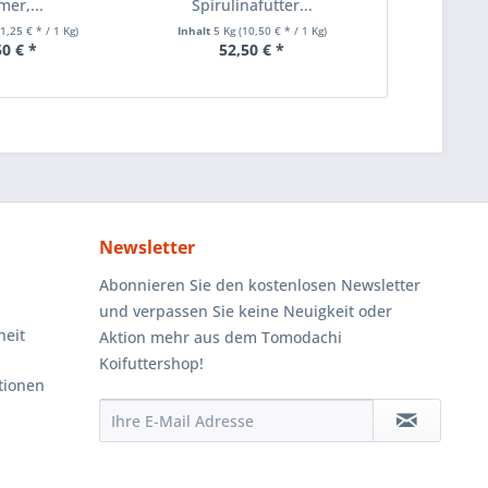
er,...
Spirulinafutter...
Sommerfutte
11,25 € * / 1 Kg)
Inhalt
5 Kg
(10,50 € * / 1 Kg)
Inhalt
10 K
50 € *
52,50 € *
98
Newsletter
Abonnieren Sie den kostenlosen Newsletter
und verpassen Sie keine Neuigkeit oder
heit
Aktion mehr aus dem Tomodachi
Koifuttershop!
tionen