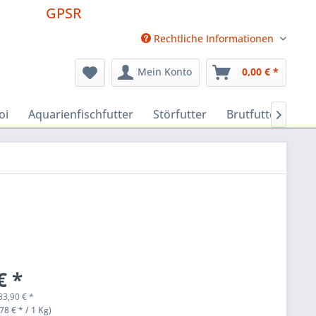
GPSR
Rechtliche Informationen
Mein Konto
0,00 € *
oi
Aquarienfischfutter
Störfutter
Brutfutter
Fu

i
€ *
33,90
€
*
78 € * / 1 Kg)