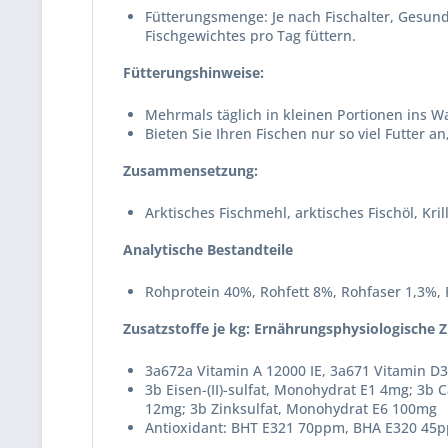
Fütterungsmenge: Je nach Fischalter, Gesund
Fischgewichtes pro Tag füttern.
Fütterungshinweise:
Mehrmals täglich in kleinen Portionen ins W
Bieten Sie Ihren Fischen nur so viel Futter 
Zusammensetzung:
Arktisches Fischmehl, arktisches Fischöl, Kr
Analytische Bestandteile
Rohprotein 40%, Rohfett 8%, Rohfaser 1,3%,
Zusatzstoffe je kg: Ernährungsphysiologische Z
3a672a Vitamin A 12000 IE, 3a671 Vitamin D3
3b Eisen-(II)-sulfat, Monohydrat E1 4mg; 3b C
12mg; 3b Zinksulfat, Monohydrat E6 100mg
Antioxidant: BHT E321 70ppm, BHA E320 45